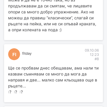
Може и да не е точно така, но аз
продължавам да си смятам, че лицевите
опори са много добро упражнение. Ако не
можеш да правиш “класически”, слагай си
ръцете на пейка, или не си опъвай краката,
а опри колената на пода :)
09.10.06
fitday
FI
12:23
#8
Ще се пробвам днес обещавам, ама нали ти
казвам съмнявам се много да мога да
направя и две... малко сам кльощава още в
ръцете...
:? :? :?