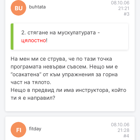
08.10.06
buhtata
BU
21:21
#3
2. стягане на мускулатурата -
цялостно
!
На мен ми се струва, че по тази точка
програмата невърви съвсем. Нещо ми е
“осакатена” от към упражнения за горна
част на тялото.
Нещо в предвид ли има инструктора, който
ти я е направил?
08.10.06
fitday
FI
21:28
#4