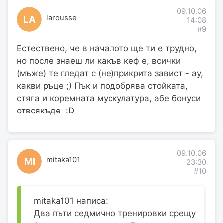
09.10.06
larousse
LA
14:08
#9
Естествено, че в началото ще ти е трудно,
но после знаеш ли какъв кеф е, всички
(мъже) те гледат с (не)прикрита завист - ау,
какви ръце ;) Пък и подобрява стойката,
стяга и коремната мускулатура, абе бонуси
отвсякъде :D
09.10.06
mitaka101
MI
23:30
#10
mitaka101 написа:
Два пъти седмично тренировки срещу