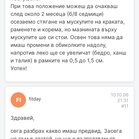
При това положение можеш да очакваш
след около 2 месеца (6/8 седмици)
осезаемо стягане на мускулите на краката,
раменете и корема, но мазнината върху
мускулите ше си стои. Освен това няма да
имаш промени в обиколките надолу,
напротив леко ще се увеличат (бедро, ханш
и талия) в рамките на 0,5 до 1,5 см.
Успех!
10.10.06
fitday
FI
21:31
#11
Здравей,
сега разбрах какво имаш предвид. Засега
не съм в застой, но ще е възползвам от