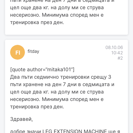
цел още два кг. на долу ми се струва
несериозно. Минимума според мен е
тренировка през ден.
08.10.06
fitday
FI
10:42
#2
[quote author=“mitaka101”]
Два пъти седмично тренировки срещу 3
пъти хранене на ден 7 дни в седмицата и
цел още два кг. на долу ми се струва
несериозно. Минимума според мен е
тренировка през ден.
Здравей,
добре значи LEG EXTENSION MACHINE ще я