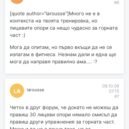
#6
[quote author=“larousse”]Много не е в
контекста на твоята тренировка, но
лицевите опори са нещо чудесно за горната
част :)
Мога да опитам, но първо вкъщи да не се
излагам в фитнеса. Незнам дали и една ще
мога да направя правилно ама.... :?
09.10.06
larousse
LA
07:15
#7
Четох в друг форум, че докато не можеш да
правиш 30 лицеви опори нямало смисъл да
правиш други упражнения за горната част.