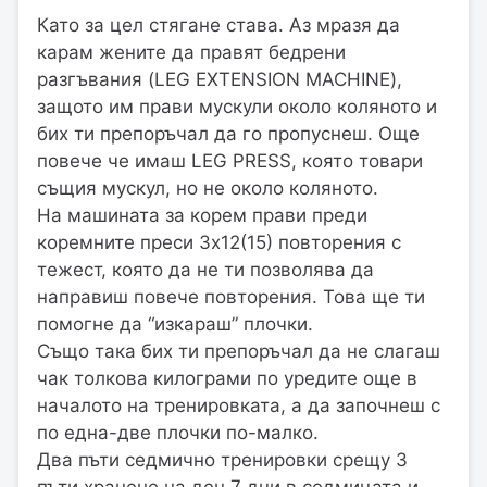
Като за цел стягане става. Аз мразя да
карам жените да правят бедрени
разгъвания (LEG EXTENSION MACHINE),
защото им прави мускули около коляното и
бих ти препоръчал да го пропуснеш. Още
повече че имаш LEG PRESS, която товари
същия мускул, но не около коляното.
На машината за корем прави преди
коремните преси 3х12(15) повторения с
тежест, която да не ти позволява да
направиш повече повторения. Това ще ти
помогне да “изкараш” плочки.
Също така бих ти препоръчал да не слагаш
чак толкова килограми по уредите още в
началото на тренировката, а да започнеш с
по една-две плочки по-малко.
Два пъти седмично тренировки срещу 3
пъти хранене на ден 7 дни в седмицата и