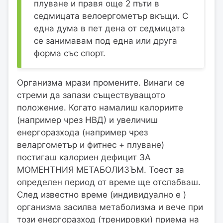
плуване и правя още 2 пъти в
седмицата велоергометър вкъщи. С
една дума в пет дена от седмицата
се занимавам под една или друга
форма със спорт.
Организма мрази промените. Винаги се
стреми да запази съществуващото
положение. Когато намалиш калориите
(например чрез НВД) и увеличиш
енергоразхода (например чрез
веларгометър и фитнес + плуване)
постигаш калориен дефицит ЗА
МОМЕНТНИЯ МЕТАБОЛИЗЪМ. Тоест за
определен период от време ще отслабваш.
След известно време (индивидуално е )
организма засилва метаболизма и вече при
този енергоразход (тренировки) приема на