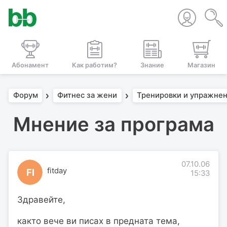
Абонамент
Как работим?
Знание
Магазин
Форум
Фитнес за жени
Тренировки и упражне
Мнение за програма
07.10.06
fitday
FI
15:33
Здравейте,
както вече ви писах в предната тема,