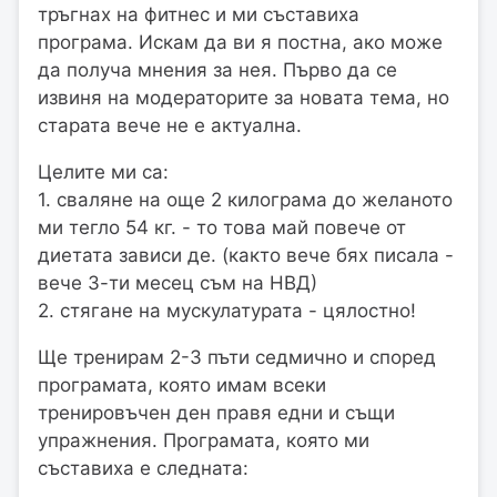
тръгнах на фитнес и ми съставиха
програма. Искам да ви я постна, ако може
да получа мнения за нея. Първо да се
извиня на модераторите за новата тема, но
старата вече не е актуална.
Целите ми са:
1. сваляне на още 2 килограма до желаното
ми тегло 54 кг. - то това май повече от
диетата зависи де. (както вече бях писала -
вече 3-ти месец съм на НВД)
2. стягане на мускулатурата - цялостно!
Ще тренирам 2-3 пъти седмично и според
програмата, която имам всеки
тренировъчен ден правя едни и същи
упражнения. Програмата, която ми
съставиха е следната: