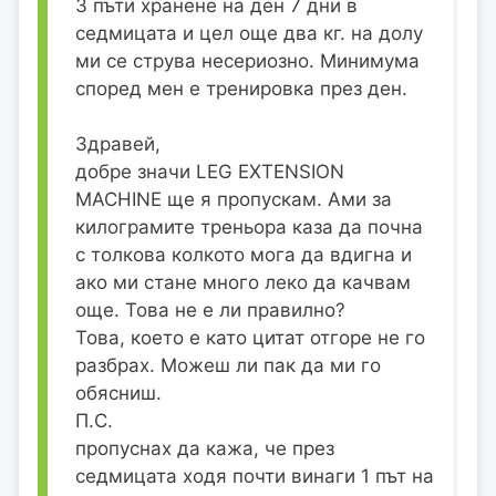
3 пъти хранене на ден 7 дни в
седмицата и цел още два кг. на долу
ми се струва несериозно. Минимума
според мен е тренировка през ден.
Здравей,
добре значи LEG EXTENSION
MACHINE ще я пропускам. Ами за
килограмите треньора каза да почна
с толкова колкото мога да вдигна и
ако ми стане много леко да качвам
още. Това не е ли правилно?
Това, което е като цитат отгоре не го
разбрах. Можеш ли пак да ми го
обясниш.
П.С.
пропуснах да кажа, че през
седмицата ходя почти винаги 1 път на