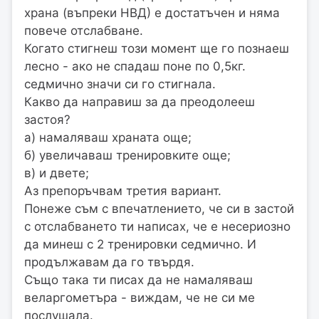
храна (въпреки НВД) е достатъчен и няма
повече отслабване.
Когато стигнеш този момент ще го познаеш
лесно - ако не спадаш поне по 0,5кг.
седмично значи си го стигнала.
Какво да направиш за да преодолееш
застоя?
а) намаляваш храната още;
б) увеличаваш тренировките още;
в) и двете;
Аз препоръчвам третия вариант.
Понеже съм с впечатлението, че си в застой
с отслабването ти написах, че е несериозно
да минеш с 2 тренировки седмично. И
продължавам да го твърдя.
Също така ти писах да не намаляваш
веларгометъра - виждам, че не си ме
послушала.