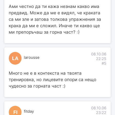
Ами честно да ти кажа незнам какво има
предвид. Може да ме е видял, че краката
са ми зле и затова толкова упражнения за
крака да ми е сложил. Иначе ти какво ще
ми препоръчаш за горна част? :)
08.10.06
larousse
LA
22:25
#5
Много не е в контекста на твоята
тренировка, но лицевите опори са нещо
чудесно за горната част :)
08.10.06
fitday
FI
23:22