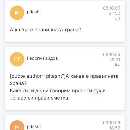
08.10.06
pitasht
PI
21:52
#3
А каква е правилната храна?
08.10.06
Георги Гайдов
ГГ
22:01
#4
[quote author=“pitasht”]А каква е правилната
храна?
Каквото и да си говорим прочети
тук
и
тогава си прави сметка.
09.10.06
pitasht
PI
18:52