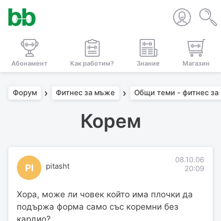
Абонамент
Как работим?
Знание
Магазин
Форум
Фитнес за мъже
Общи теми - фитнес за
Корем
08.10.06
pitasht
PI
20:09
Хора, може ли човек който има плочки да
подържа форма само със коремни без
кардио?