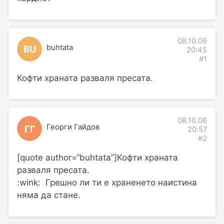
08.10.06
buhtata
BU
20:45
#1
Кофти храната разваля пресата.
08.10.06
Георги Гайдов
ГГ
20:57
#2
[quote author=“buhtata”]Кофти храната
разваля пресата.
:wink: Грешно ли ти е храненето наистина
няма да стане.