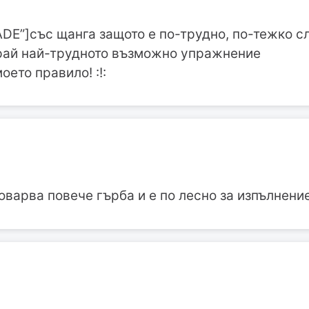
ADE”]със щанга защото е по-трудно, по-тежко с
рай най-трудното възможно упражнение
оето правило! :!:
оварва повече гърба и е по лесно за изпълнение