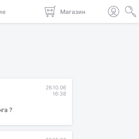
ие
Магазин
26.10.06
16:38
нга ?