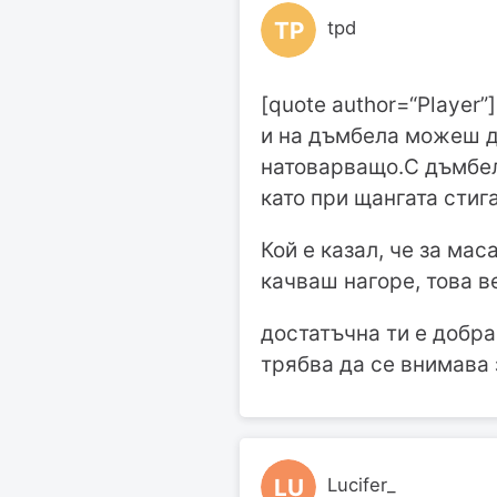
TP
tpd
[quote author=“Player”
и на дъмбела можеш д
натоварващо.С дъмбел 
като при щангата стига
Кой е казал, че за ма
качваш нагоре, това в
достатъчна ти е добра
трябва да се внимава 
LU
Lucifer_