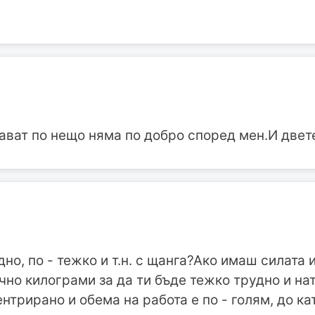
ват по нещо няма по добро според мен.И двете
удно, по - тежко и т.н. с щанга?Ако имаш силат
чно килограми за да ти бъде тежко трудно и н
нтрирано и обема на работа е по - голям, до ка