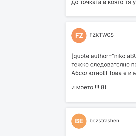
до точката в която тя 
FZ
FZKTWGS
[quote author=“nikola
тежко следователно п
Абсолютно!!! Това е и м
и моето !!! 8)
BE
bezstrashen