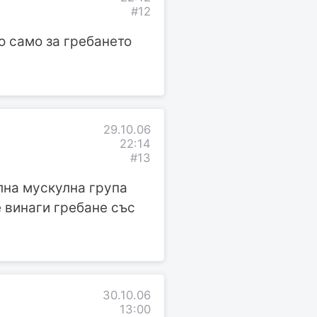
#12
о само за гребането
29.10.06
22:14
#13
лна мускулна група
 винаги гребане със
30.10.06
13:00