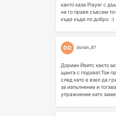
както каза Player с д
не го правя съвсем точ
къде къде по добро :)
DO
dorian_87
Дориан Йеитс както м
щанга с подхват.Тои п
след като е взел да гр
за изпълнение и тогав
упражнение като заме