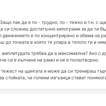
]Защо пак да е по - трудно, по - тежко и т.н. с 
а си сложиш достатъчно килограми за да ти бъ
движението е по концентрирано и обема на раб
ш до точката в която тя упира в тялото ти и ня
са амплитудата трябва да е максимална? Ако с 
ече си е кълчене на рамо и не е ползотворно.
 тежест на щангата и може да си тренираш гър
за стойката, че големи изгъзици стават поняког