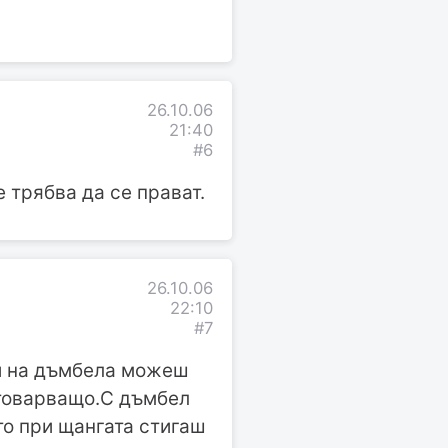
26.10.06
21:40
#6
 трябва да се прават.
26.10.06
22:10
#7
а и на дъмбела можеш
атоварващо.С дъмбел
то при щангата стигаш