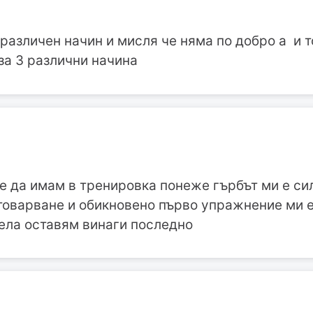
 различен начин и мисля че няма по добро а и т
за 3 различни начина
е да имам в тренировка понеже гърбът ми е си
товарване и обикновено първо упражнение ми е
бела оставям винаги последно