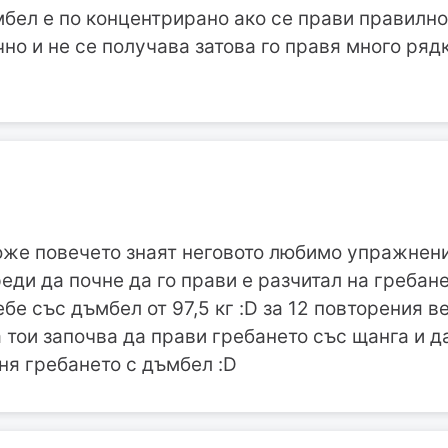
ъмбел е по концентрирано ако се прави правилно 
но и не се получава затова го правя много рядк
оже повечето знаят неговото любимо упражнени
реди да почне да го прави е разчитал на гребан
ебе със дъмбел от 97,5 кг :D за 12 повторения 
а тои започва да прави гребането със щанга и д
ня гребането с дъмбел :D