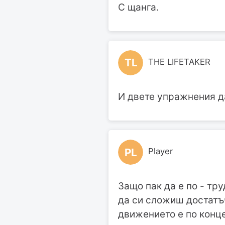
С щанга.
TL
THE LIFETAKER
И двете упражнения да
PL
Player
Защо пак да е по - тр
да си сложиш достатъ
движението е по конце