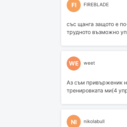
FI
FIREBLADE
със щанга защото е по
трудното възможно у
WE
weet
Аз съм привърженик на
тренировката ми(4 упр
NI
nikolabull