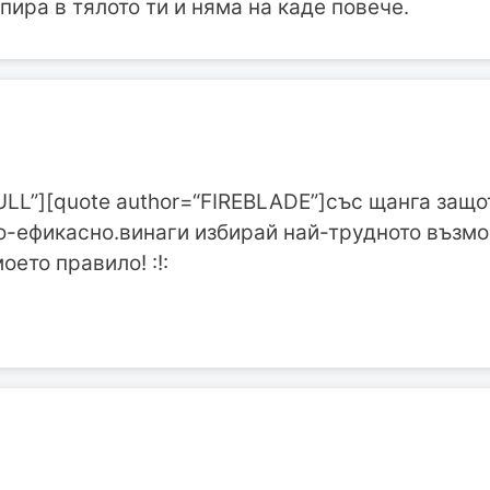
упира в тялото ти и няма на каде повече.
BULL”][quote author=“FIREBLADE”]със щанга защо
о-ефикасно.винаги избирай най-трудното въз
оето правило! :!: