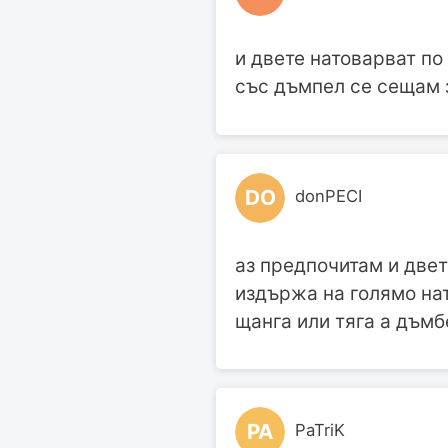
и двете натоварват по
със дъмпел се сещам 
DO
donPECI
аз предпочитам и двет
издържа на голямо на
щанга или тяга а дъм
PA
PaTriK