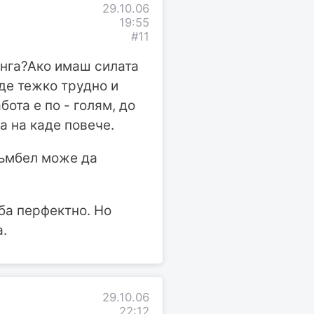
29.10.06
19:55
#11
щанга?Ако имаш силата
де тежко трудно и
ота е по - голям, до
ма на каде повече.
дъмбел може да
ба перфектно. Но
а.
29.10.06
22:12