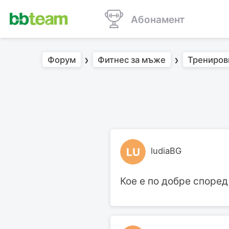
Абонамент
Форум
Фитнес за мъже
Трениров
LU
ludiaBG
Кое е по добре според