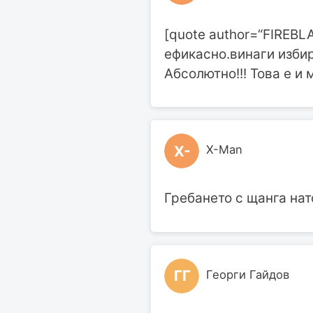
[quote author=“FIREBL
ефикасно.винаги изби
Абсолютно!!! Това е и м
X-
X-Man
Гребането с щанга нат
ГГ
Георги Гайдов