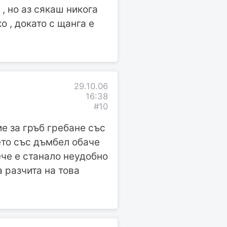
, но аз сякаш никога
о , докато с щанга е
29.10.06
16:38
#10
е за гръб гребане със
ето със дъмбел обаче
вече е станало неудобно
а разчита на това