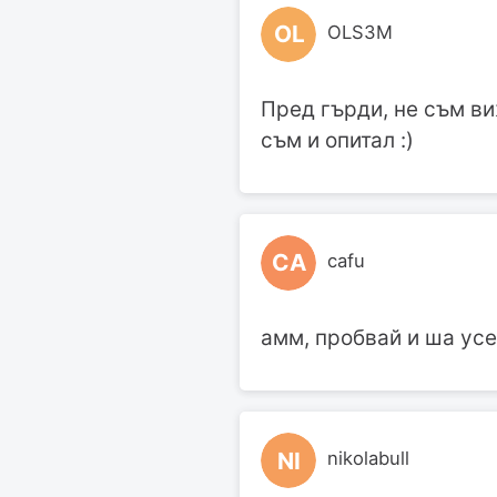
OL
OLS3M
Пред гърди, не съм ви
съм и опитал :)
CA
cafu
амм, пробвай и ша усе
NI
nikolabull