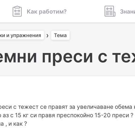
Как работим?
Знан
ки и упражнения
Тема
мни преси с т
реси с тежест се правят за увеличаване обема
о аз с 15 кг си правя преспокойно 15-20 преси ?
 , и как ?