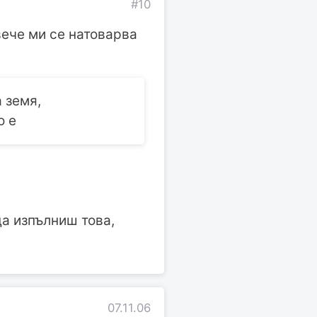
#10
вече ми се натоварва
 земя,
о е
да изпълниш това,
07.11.06