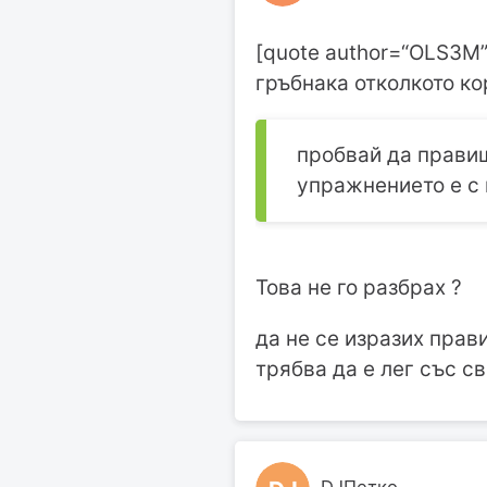
[quote author=“OLS3M”
гръбнака отколкото ко
пробвай да правиш
упражнението е с 
Това не го разбрах ?
да не се изразих прав
трябва да е лег със с