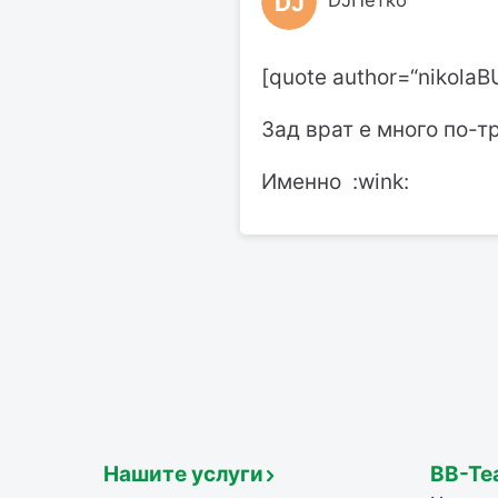
DJ
DJПетко
[quote author=“nikolaB
Зад врат е много по-тр
Именно :wink:
Нашите услуги
BB-Te