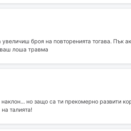
а увеличиш броя на повторенията тогава. Пък а
уваш лоша травма
 наклон... но защо са ти прекомерно развити ко
 на талията!