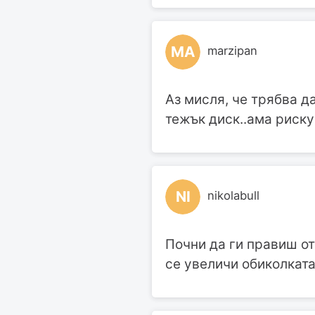
MA
marzipan
Аз мисля, че трябва д
тежък диск..ама риск
NI
nikolabull
Почни да ги правиш от
се увеличи обиколката