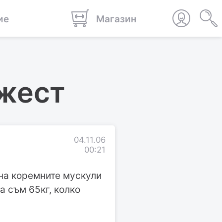
ие
Магазин
ежест
04.11.06
00:21
 на коремните мускули
 а съм 65кг, колко