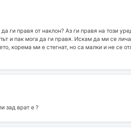
а ги правя от наклон? Аз ги правя на този уред 
ът и пак мога да ги правя. Искам да ми се лича
то, корема ми е стегнат, но са малки и не се о
и зад врат е ?