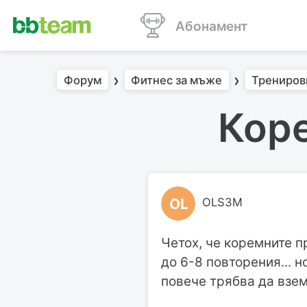
Абонамент
Форум
Фитнес за мъже
Трениров
Коре
OL
OLS3M
Четох, че коремните п
до 6-8 повторения... н
повече трябва да взема