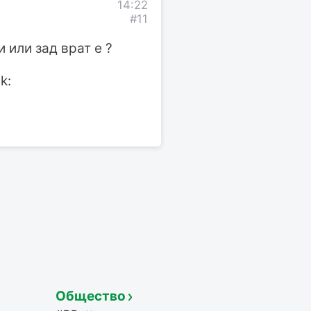
14:22
#11
 или зад врат е ?
k:
Общество