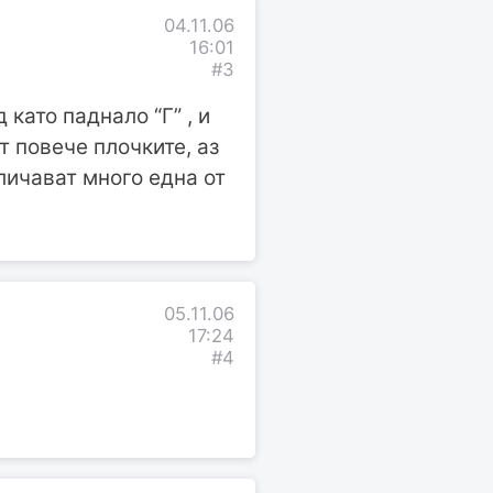
04.11.06
16:01
#3
като паднало “Г” , и
т повече плочките, аз
тличават много една от
05.11.06
17:24
#4