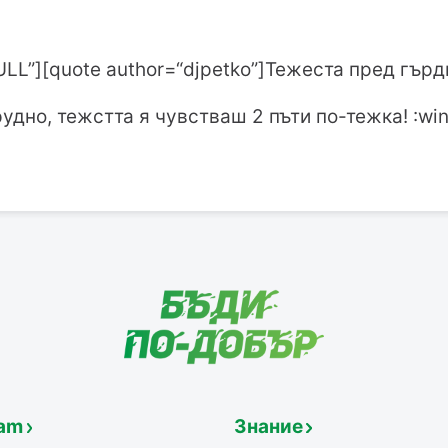
ULL”][quote author=“djpetko”]Тежеста пред гърди
удно, тежстта я чувстваш 2 пъти по-тежка! :win
am
Знание