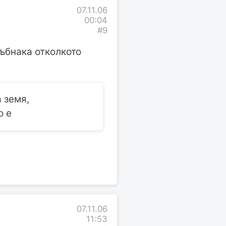
07.11.06
00:04
#9
ръбнака отколкото
 земя,
о е
07.11.06
11:53