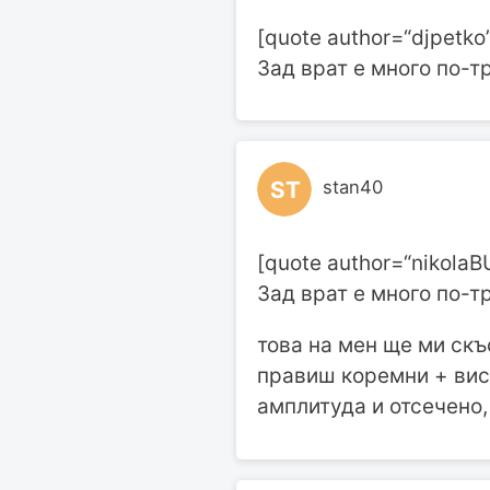
[quote author=“djpetko
Зад врат е много по-тр
ST
stan40
[quote author=“nikolaB
Зад врат е много по-тр
това на мен ще ми скъ
правиш коремни + вис
амплитуда и отсечено,