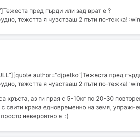
”]Тежеста пред гърди или зад врат е ?
удно, тежстта я чувстваш 2 пъти по-тежка! :win
ULL”][quote author=“djpetko”]Тежеста пред гърди
удно, тежстта я чувстваш 2 пъти по-тежка! :win
са кръста, аз ги прая с 5-10кг по 20-30 повтор
 с свити крака едновременно на земя, упражне
 просто невероятно е :)