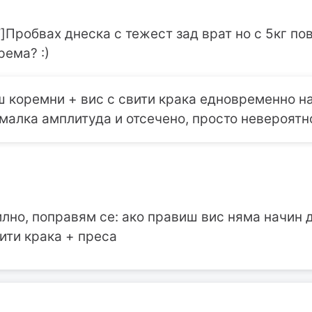
]Пробвах днеска с тежест зад врат но с 5кг по
рема? :)
 коремни + вис с свити крака едновременно на
малка амплитуда и отсечено, просто невероятн
илно, поправям се: ако правиш вис няма начин 
вити крака + преса