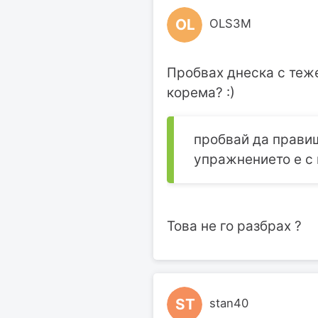
OL
OLS3M
Пробвах днеска с теже
корема? :)
пробвай да правиш
упражнението е с 
Това не го разбрах ?
ST
stan40