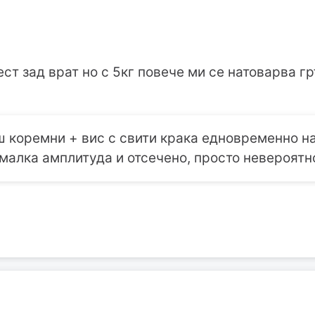
ст зад врат но с 5кг повече ми се натоварва г
 коремни + вис с свити крака едновременно на
малка амплитуда и отсечено, просто невероятн