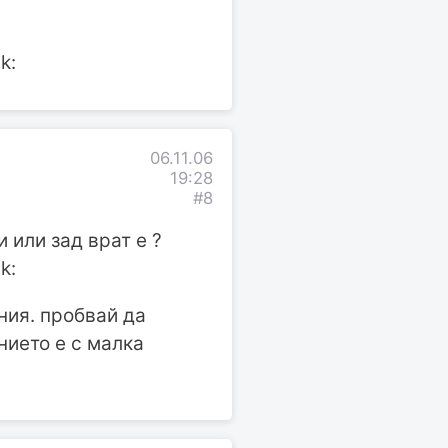
k:
06.11.06
19:28
#8
 или зад врат е ?
k:
ения. пробвай да
нието е с малка