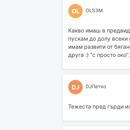
OL
OLS3M
Какво имаш в предвид д
пускам до долу всеки п
имам развити от бягане
друга :) “с просто око”.
DJ
DJПетко
Тежеста пред гърди ил