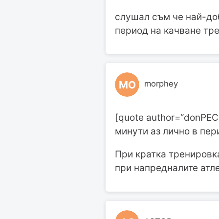
слушал съм че най-доб
период на качване тр
MO
morphey
[quote author=“donPEC
минути аз лично в пер
При кратка тренировка
при напредналите атле