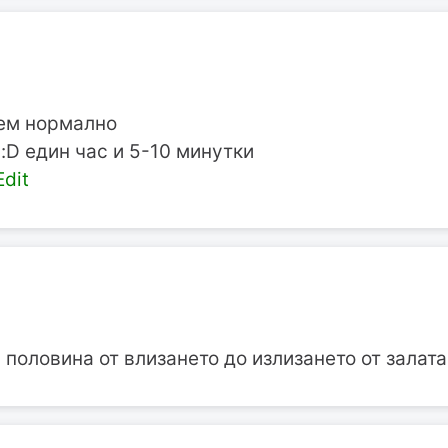
сем нормално
 :D един час и 5-10 минутки
dit
 половина от влизането до излизането от залата