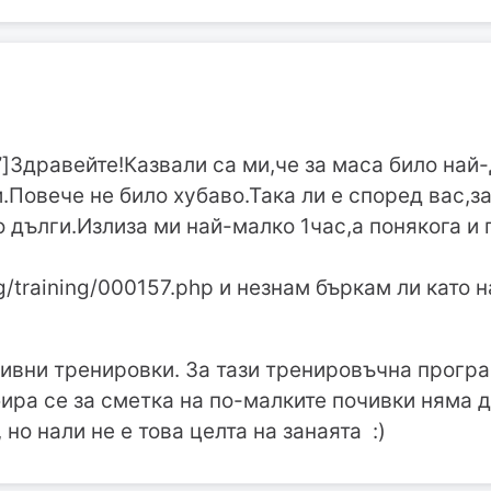
”]Здравейте!Казвали са ми,че за маса било най
.Повече не било хубаво.Така ли е според вас,з
 дълги.Излиза ми най-малко 1час,а понякога и
g/training/000157.php и незнам бъркам ли като
зивни тренировки. За тази тренировъчна прогр
бира се за сметка на по-малките почивки няма
но нали не е това целта на занаята :)