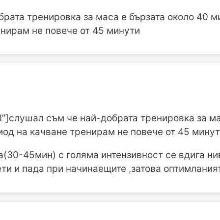
рата тренировка за маса е бързата около 40 ми
енирам не повече от 45 минути
I”]слушал съм че най-добрата тренировка за ма
иод на качване тренирам не повече от 45 мину
(30-45мин) с голяма интензивност се вдига ни
ти и пада при начинаещите ,затова оптимлания