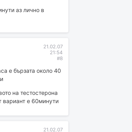
нути аз лично в
21.02.07
21:54
#8
са е бързата около 40
ти
вото на тестостерона
т вариант е 60минути
21.02.07