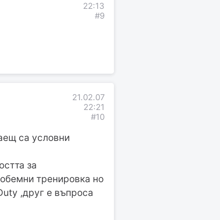
22:13
#9
21.02.07
22:21
#10
наещ са условни
остта за
и обемни тренировка но
Duty ,друг е въпроса