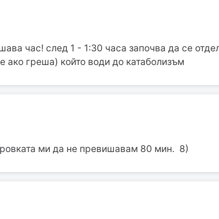
шава час! след 1 - 1:30 часа започва да се отде
е ако греша) който води до катаболизъм
ировката ми да не превишавам 80 мин. 8)