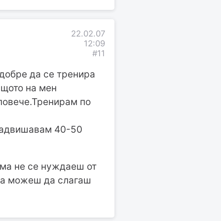
22.02.07
12:09
#11
-добре да се тренира
ащото на мен
 повече.Тренирам по
 надвишавам 40-50
ама не се нуждаеш от
 да можеш да слагаш