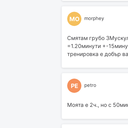
MO
morphey
Смятам грубо 3Муску
=1.20минути +-15минут
тренировка е добър ва
PE
petro
Моята е 2ч., но с 50ми