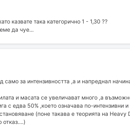
ато казвате така категорично 1 - 1,30 ??
ме да чуе...
д само за интензивността ,а и напреднал начи
лата и масата се увеличават много ,а възможн
га с едва 50% ,което означава по-интензивни 
становяване (поне такава е теорията на Heavy 
отказ....)