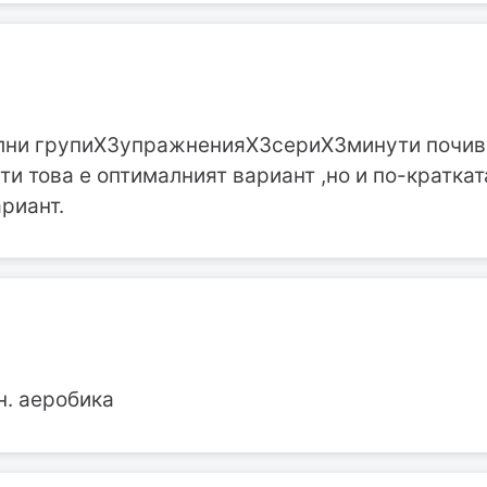
лни групиХ3упражненияХ3сериХ3минути почив
и това е оптималният вариант ,но и по-краткат
риант.
н. аеробика