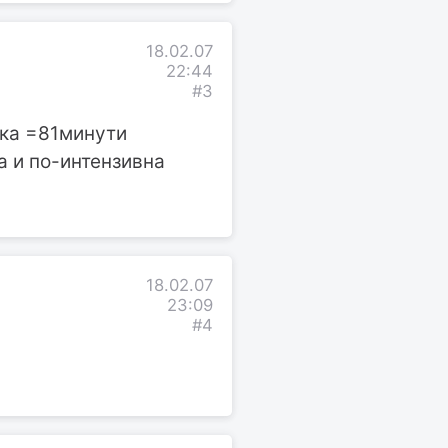
18.02.07
22:44
#3
ка =81минути
а и по-интензивна
18.02.07
23:09
#4