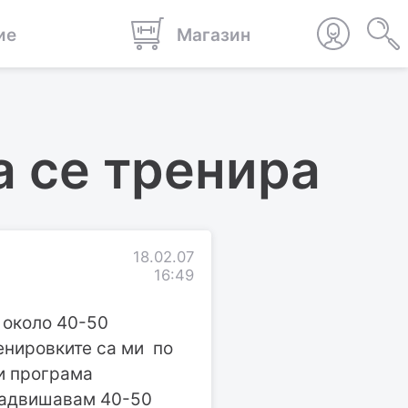
ие
Магазин
а се тренира
18.02.07
16:49
 около 40-50
енировките са ми по
зи програма
 надвишавам 40-50