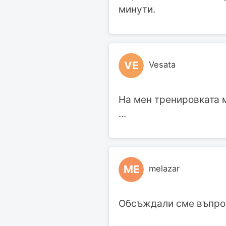
минути.
VE
Vesata
На мен тренировката м
...
ME
melazar
Обсъждали сме въпроса