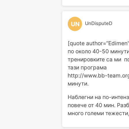
UN
UnDisputeD
[quote author=“Edimen
по около 40-50 минути
тренировките са ми по
тази програма
http://www.bb-team.or
минути.
Наблегни на по-интен
повече от 40 мин. Раз
много големи тежести, 