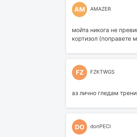
AM
AMAZER
мойта никога не преви
кортизол (поправете м
FZ
FZKTWGS
аз лично гледам трен
DO
donPECI