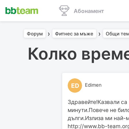
Абонамент
Форум
Фитнес за мъже
Общи тем
Колко време
ED
Edimen
Здравейте!Казвали са 
минути.Повече не било
дълги.Излиза ми най-м
http://www.bb-team.or