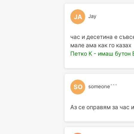
JA
Jay
час и десетина е съв
мале ама как го казах
Петко К - имаш бутон E
SO
someone```
Аз се оправям за час и