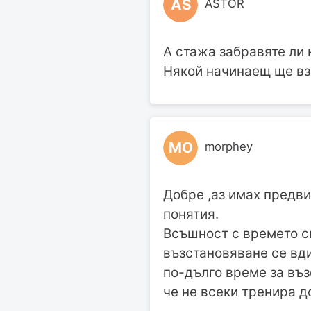
AS
ASTOR
А стажа забравяте ли к
Някой начинаещ ще взе
MO
morphey
Добре ,аз имах предви
понятия.
Всъшност с времето си
възстановяване се вди
по-дълго време за въз
че не всеки тренира до 