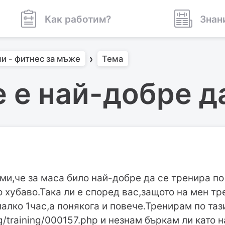
Как работим?
Знан
и - фитнес за мъже
Тема
 е най-добре д
ми,че за маса било най-добре да се тренира по
 хубаво.Така ли е според вас,защото на мен тр
алко 1час,а понякога и повече.Тренирам по та
g/training/000157.php и незнам бъркам ли като