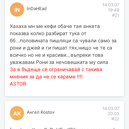
14.03.07
InDaHEad
IN
19:48
#21
Хахаха мн ме кефи обаче тая анкета
показва колко разбират тука от
бб...половината пишляци са чували само за
рони и джей и ги пишат тях,нищо че те са
всичко но не и красиви...въпреки това
уважавам Рони за нечовешката му сила
За в бъдеще се ограничавай с такива
мнения за да не се караме !!!!
ASTOR
14.03.07
Ангел Kostov
АK
20:03
#22