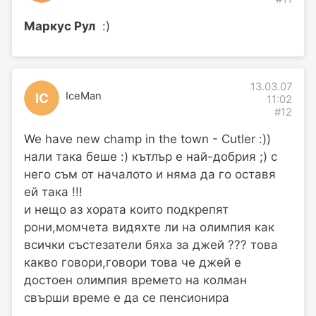
Маркус Рул
:)
13.03.07
IceMan
IC
11:02
#12
We have new champ in the town - Cutler :))
нали така беше :) кътлър е най-добрия ;) с
него съм от началото и няма да го оставя
ей така !!!
и нещо аз хората които подкрепят
рони,момчета видяхте ли на олимпия как
всички състезатели бяха за джей ??? това
какво говори,говори това че джей е
достоен олимпия времето на колман
свърши време е да се пенсионира