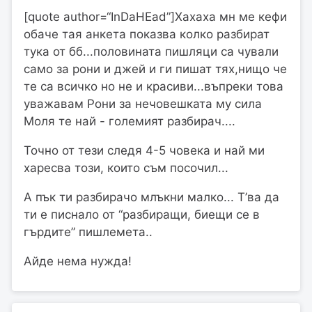
[quote author=“InDaHEad”]Хахаха мн ме кефи
обаче тая анкета показва колко разбират
тука от бб...половината пишляци са чували
само за рони и джей и ги пишат тях,нищо че
те са всичко но не и красиви...въпреки това
уважавам Рони за нечовешката му сила
Моля те най - големият разбирач....
Точно от тези следя 4-5 човека и най ми
харесва този, които съм посочил...
А пък ти разбирачо млъкни малко... Т’ва да
ти е писнало от “разбиращи, биещи се в
гърдите” пишлемета..
Айде нема нужда!