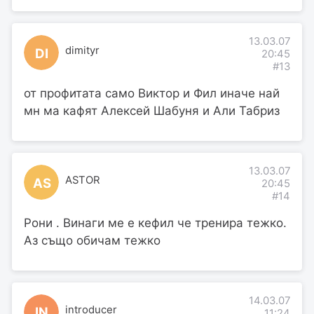
13.03.07
dimityr
DI
20:45
#13
от профитата само Виктор и Фил иначе най
мн ма кафят Алексей Шабуня и Али Табриз
13.03.07
ASTOR
AS
20:45
#14
Рони . Винаги ме е кефил че тренира тежко.
Аз също обичам тежко
14.03.07
introducer
IN
11:24