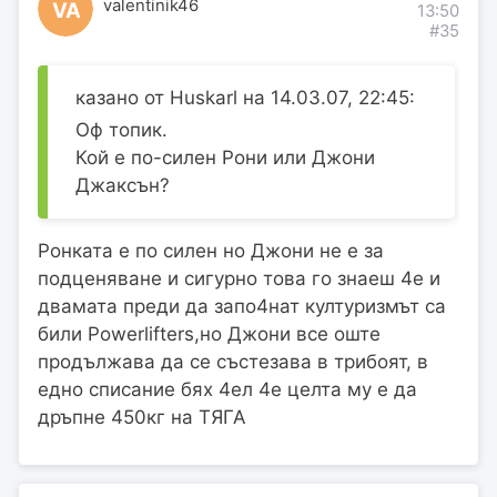
valentinik46
VA
13:50
#35
казано от Huskarl на 14.03.07, 22:45:
Оф топик.
Кой е по-силен Рони или Джони
Джаксън?
Ронката е по силен но Джони не е за
подценяване и сигурно това го знаеш 4е и
двамата преди да запо4нат културизмът са
били Powerlifters,но Джони все оште
продължава да се състезава в трибоят, в
едно списание бях 4ел 4е целта му е да
дръпне 450кг на ТЯГА