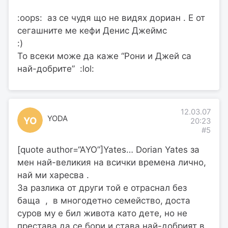
:oops: аз се чудя що не видях дориан . Е от
сегашните ме кефи Денис Джеймс
:)
То всеки може да каже “Рони и Джей са
най-добрите” :lol:
12.03.07
YODA
YO
20:23
#5
[quote author=“AYO”]Yates… Dorian Yates за
мен най-великия на всички времена лично,
най ми харесва .
За разлика от други той е отраснал без
баща , в многодетно семейство, доста
суров му е бил живота като дете, но не
престава да се бори и става най-добрият в