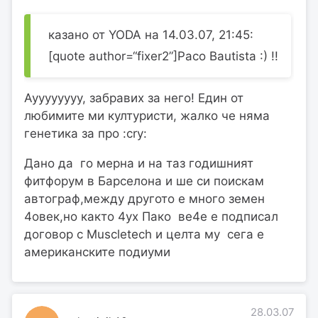
казано от YODA на 14.03.07, 21:45:
[quote author=“fixer2”]Paco Bautista :) !!
Ауууууууу, забравих за него! Един от
любимите ми културисти, жалко че няма
генетика за про :cry:
Дано да го мерна и на таз годишният
фитфорум в Барселона и ше си поискам
автограф,между другото е много земен
4овек,но както 4ух Пако ве4е е подписал
договор с Muscletech и целта му сега е
американските подиуми
28.03.07