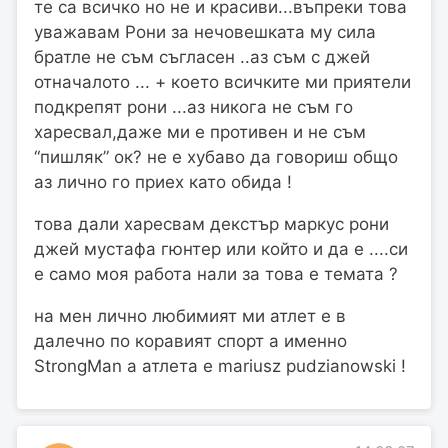
те са всичко но не и красиви...въпреки това
уважавам Рони за нечовешката му сила
братле не съм съгласен ..аз съм с джей
отначалото ... + което всичките ми приятели
подкрепят рони ...аз никога не съм го
харесвал,даже ми е противен и не съм
“пишляк” ок? не е хубаво да говориш общо
аз лично го приех като обида !
това дали харесвам декстър маркус рони
джей мустафа гюнтер или който и да е ....си
е само моя работа нали за това е темата ?
на мен лично любимият ми атлет е в
далечно по коравият спорт а именно
StrongMan a атлета е mariusz pudzianowski !