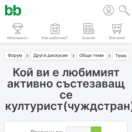
Абонамент
Как работим?
Знание
Магазин
Форум
Други дискусии
Общи теми
Тема
Кой ви е любимият
активно състезаващ
се
културист(чуждстран