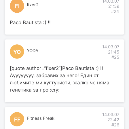
14.03.07
fixer2
FI
21:39
#24
Paco Bautista :) !!
14.03.07
YODA
YO
21:45
#25
[quote author=“fixer2”]Paco Bautista :) !!
Ауууууууу, забравих за него! Един от
любимите ми културисти, жалко че няма
генетика за про :cry:
14.03.07
Fitness Freak
FF
22:42
#26