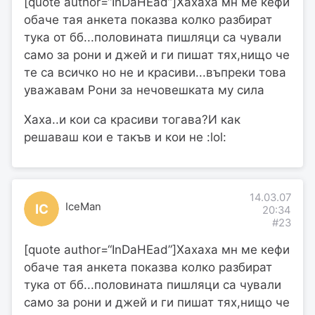
[quote author=“InDaHEad”]Хахаха мн ме кефи
обаче тая анкета показва колко разбират
тука от бб...половината пишляци са чували
само за рони и джей и ги пишат тях,нищо че
те са всичко но не и красиви...въпреки това
уважавам Рони за нечовешката му сила
Хаха..и кои са красиви тогава?И как
решаваш кои е такъв и кои не :lol:
14.03.07
IceMan
IC
20:34
#23
[quote author=“InDaHEad”]Хахаха мн ме кефи
обаче тая анкета показва колко разбират
тука от бб...половината пишляци са чували
само за рони и джей и ги пишат тях,нищо че