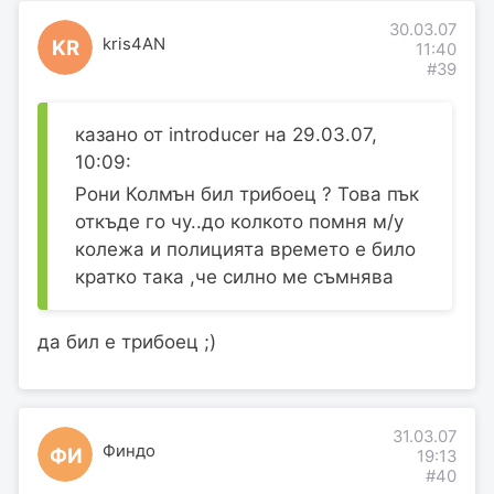
30.03.07
kris4AN
KR
11:40
#39
казано от introducer на 29.03.07,
10:09:
Рони Колмън бил трибоец ? Това пък
откъде го чу..до колкото помня м/у
колежа и полицията времето е било
кратко така ,че силно ме съмнява
да бил е трибоец ;)
31.03.07
Финдо
ФИ
19:13
#40