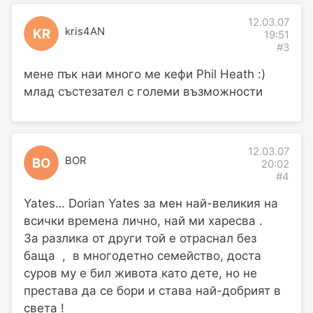
12.03.07
kris4AN
KR
19:51
#3
мене пък наи много ме кефи Phil Heath :)
млад състезател с големи възможности
12.03.07
BOR
BO
20:02
#4
Yates… Dorian Yates за мен най-великия на
всички времена лично, най ми харесва .
За разлика от други той е отраснал без
баща , в многодетно семейство, доста
суров му е бил живота като дете, но не
престава да се бори и става най-добрият в
света !