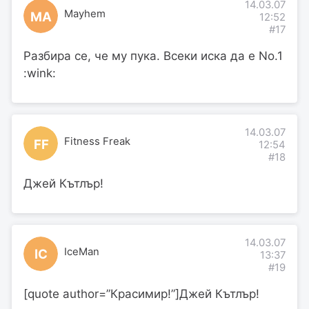
14.03.07
Mayhem
MA
12:52
#17
Разбира се, че му пука. Всеки иска да е No.1
:wink:
14.03.07
Fitness Freak
FF
12:54
#18
Джей Кътлър!
14.03.07
IceMan
IC
13:37
#19
[quote author=”Красимир!”]Джей Кътлър!