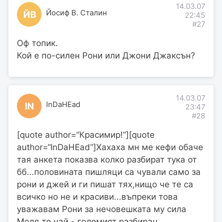
14.03.07
Йосиф В. Сталин
ЙВ
22:45
#27
Оф топик.
Кой е по-силен Рони или Джони Джаксън?
14.03.07
InDaHEad
IN
23:47
#28
[quote author=”Красимир!”][quote
author=“InDaHEad”]Хахаха мн ме кефи обаче
тая анкета показва колко разбират тука от
бб...половината пишляци са чували само за
рони и джей и ги пишат тях,нищо че те са
всичко но не и красиви...въпреки това
уважавам Рони за нечовешката му сила
Моля те най - големият разбирач....