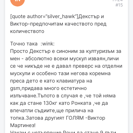
#15
[quote author=“silver_hawk”]Декстър и
Виктор-предпочитам качеството пред
количеството
Точно така :wink:
Просто Декстър е синоним за културизъм за
мен - абсолютно всеки мускул изваян,личи
се че никъде не е давал преверс на отделни
мускули и особено тази негова коремна
преса дето е като клавиатура на
gsm,придава много естетично
излъчване.Тъпото в случая е ,че той няма
как да стане 130кг като Ронката ,че да
впечатли съдиите,ще прилича на
топка.Затова другият ГОЛЯМ -Виктор
Мартинез!
Чакам с нетърпение Рони да стане 9 пъти