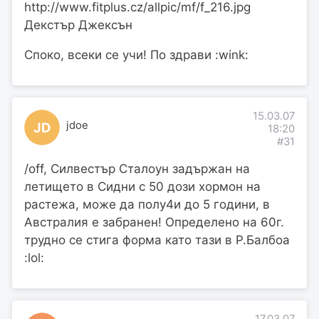
http://www.fitplus.cz/allpic/mf/f_216.jpg
Декстър Джексън
Споко, всеки се учи! По здрави :wink:
15.03.07
jdoe
JD
18:20
#31
/off, Силвестър Сталоун задържан на
летището в Сидни с 50 дози хормон на
растежа, може да полу4и до 5 години, в
Австралия е забранен! Определено на 60г.
трудно се стига форма като тази в Р.Балбоа
:lol:
17.03.07