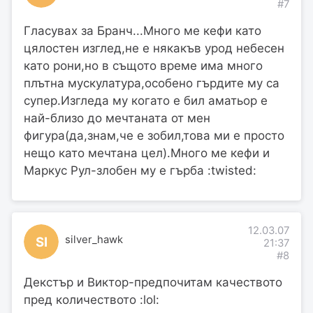
#7
Гласувах за Бранч...Много ме кефи като
цялостен изглед,не е някакъв урод небесен
като рони,но в същото време има много
плътна мускулатура,особено гърдите му са
супер.Изгледа му когато е бил аматьор е
най-близо до мечтаната от мен
фигура(да,знам,че е зобил,това ми е просто
нещо като мечтана цел).Много ме кефи и
Маркус Рул-злобен му е гърба :twisted:
12.03.07
silver_hawk
SI
21:37
#8
Декстър и Виктор-предпочитам качеството
пред количеството :lol: