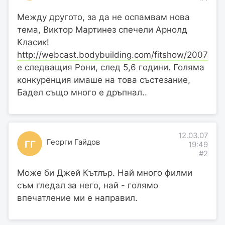
Между другото, за да не оспамвам нова
тема, Виктор Мартинез спечели Арнолд
Класик!
http://webcast.bodybuilding.com/fitshow/2007arn
е следващия Рони, след 5,6 години. Голяма
конкуренция имаше на това състезание,
Бадел също много е дръпнал..
12.03.07
Георги Гайдов
ГГ
19:49
#2
Може би Джей Кътлър. Най много филми
съм гледал за него, най - голямо
впечатление ми е направил.