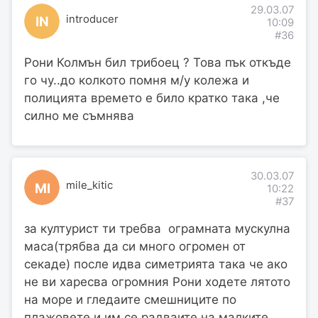
29.03.07
introducer
IN
10:09
#36
Рони Колмън бил трибоец ? Това пък откъде
го чу..до колкото помня м/у колежа и
полицията времето е било кратко така ,че
силно ме съмнява
30.03.07
mile_kitic
MI
10:22
#37
за културист ти требва ограмната мускулна
маса(трябва да си много огромен от
секаде) после идва симетрията така че ако
не ви харесва огромния Рони ходете лятото
на море и гледаите смешниците по
плажовете и им се радваите на малките