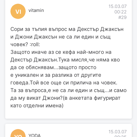
15.03.07
vitamin
VI
00:22
#29
Сори за тъпия въпрос ма Декстър Джаксън
и Джони Джаксън не са ли един и същ
човек? :roll:
Защото иначе аз се кефа най-много на
Декстър Джаксън.Тука мисля,че няма кво
да се обяснявам...защото просто
е уникален и за разлика от другите
говеда.Той все още си прилича на човек.
Та за въпроса,е не са ли един и същ...и само
да му викат Джони?(в анкетата фигурират
като отделни имена)
15.03.07
YODA
YO