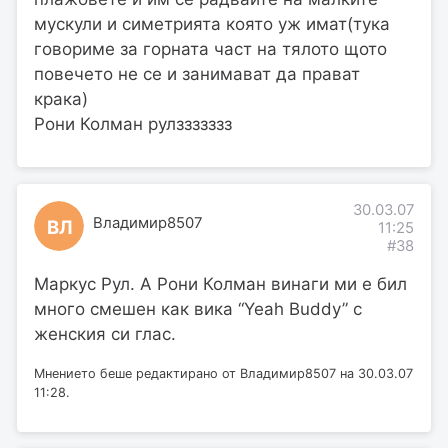
мускули и симетрията която уж имат(тука
говориме за горната част на тялото щото
повечето не се и занимават да прават
крака)
Рони Колман рулззззззз
30.03.07
Владимир8507
ВЛ
11:25
#38
Маркус Рул. А Рони Колман винаги ми е бил
много смешен как вика “Yeah Buddy” с
женския си глас.
Мнението беше редактирано от Владимир8507 на 30.03.07
11:28.