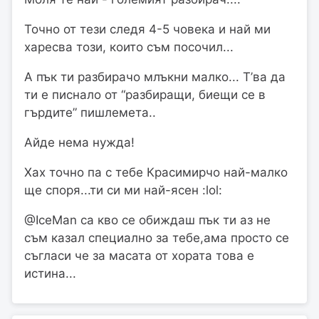
Точно от тези следя 4-5 човека и най ми
харесва този, които съм посочил...
А пък ти разбирачо млъкни малко... Т’ва да
ти е писнало от “разбиращи, биещи се в
гърдите” пишлемета..
Айде нема нужда!
Хах точно па с тебе Красимирчо най-малко
ще споря...ти си ми най-ясен :lol:
@IceMan са кво се обиждаш пък ти аз не
съм казал специално за тебе,ама просто се
съгласи че за масата от хората това е
истина...