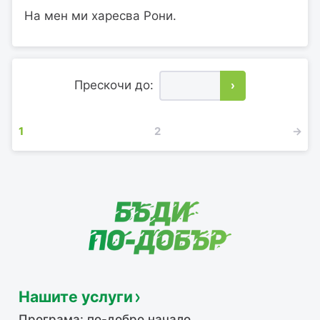
На мен ми харесва Рони.
Прескочи до:
›
1
2
→
Нашите услуги
Програма: по-добро начало