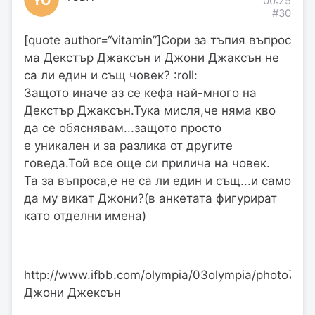
00:25
#30
[quote author=“vitamin”]Сори за тъпия въпрос
ма Декстър Джаксън и Джони Джаксън не
са ли един и същ човек? :roll:
Защото иначе аз се кефа най-много на
Декстър Джаксън.Тука мисля,че няма кво
да се обяснявам...защото просто
е уникален и за разлика от другите
говеда.Той все още си прилича на човек.
Та за въпроса,е не са ли един и същ...и само
да му викат Джони?(в анкетата фигурират
като отделни имена)
http://www.ifbb.com/olympia/03olympia/photo73.j
Джони Джексън