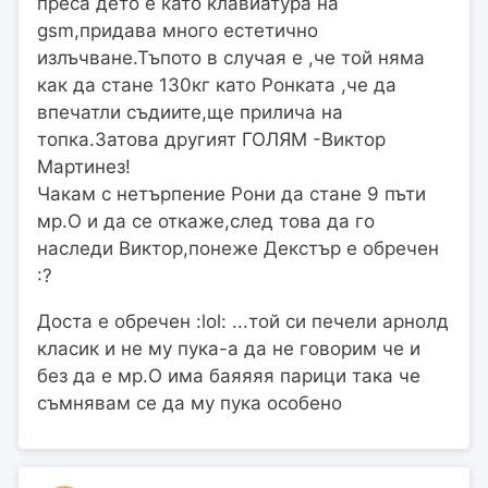
преса дето е като клавиатура на
gsm,придава много естетично
излъчване.Тъпото в случая е ,че той няма
как да стане 130кг като Ронката ,че да
впечатли съдиите,ще прилича на
топка.Затова другият ГОЛЯМ -Виктор
Мартинез!
Чакам с нетърпение Рони да стане 9 пъти
мр.О и да се откаже,след това да го
наследи Виктор,понеже Декстър е обречен
:?
Доста е обречен :lol: ...той си печели арнолд
класик и не му пука-а да не говорим че и
без да е мр.О има баяяяя парици така че
съмнявам се да му пука особено