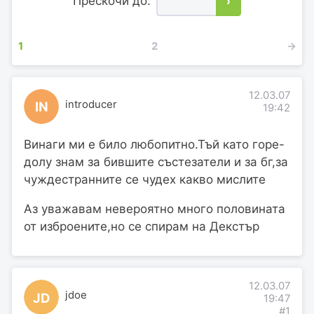
Прескочи до:
›
1
2
→
12.03.07
introducer
IN
19:42
Винаги ми е било любопитно.Тъй като горе-
долу знам за бившите състезатели и за бг,за
чуждестранните се чудех какво мислите
Аз уважавам невероятно много половината
от изброените,но се спирам на Декстър
12.03.07
jdoe
JD
19:47
#1