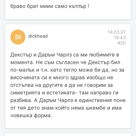
браво брат миии само кътлър !
14.03.07
dickhead
DI
19:43
#20
Декстър и Даръм Чарлз са ми любимите в
момента. Не съм съгласен че Декстър бил
по-малък и т.н. като тегло може би да, но за
височината си е много здрав изобщо не
отстъпва на другите а да не говорим за
симетрията и естетиката- там направо ги
разбива. А Даръм Чарлз е единствения поне
от тия дето знам който няма шкембе и има
човешка форма.