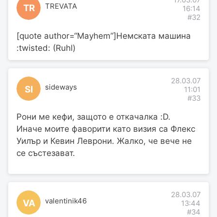
TREVATA
TR
16:14
#32
[quote author=“Mayhem”]Немската машина
:twisted: (Ruhl)
28.03.07
sideways
SI
11:01
#33
Рони ме кефи, защото е откачалка :D.
Иначе моите фаворити като визия са Флекс
Уилър и Кевин Леврони. Жалко, че вече не
се състезават.
28.03.07
valentinik46
VA
13:44
#34