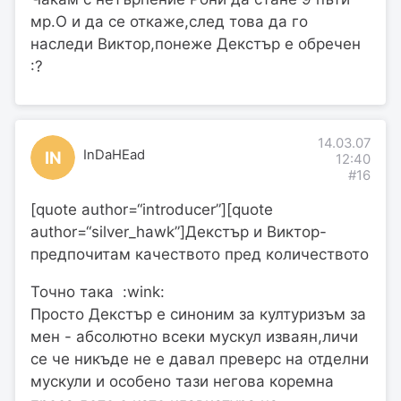
мр.О и да се откаже,след това да го
наследи Виктор,понеже Декстър е обречен
:?
14.03.07
InDaHEad
IN
12:40
#16
[quote author=“introducer”][quote
author=“silver_hawk”]Декстър и Виктор-
предпочитам качеството пред количеството
Точно така :wink:
Просто Декстър е синоним за културизъм за
мен - абсолютно всеки мускул изваян,личи
се че никъде не е давал преверс на отделни
мускули и особено тази негова коремна