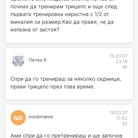
почнах да тренирам трицепс и още след
първата тренировка нарастна с 1/2 от
миналия си размер.Кво да правя, че да
излезна от застоя?
15.03.07
Петко К
23:19
#1
Спри да го тренираш за няколко седмици,
прави трицепс през това време.
16.03.07
noobmania
NO
11:42
#2
Ами спри да го претренираш и ще започне