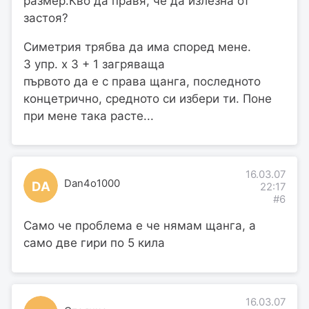
размер.Кво да правя, че да излезна от
застоя?
Симетрия трябва да има според мене.
3 упр. x 3 + 1 загряваща
първото да е с права щанга, последното
концетрично, средното си избери ти. Поне
при мене така расте...
16.03.07
Dan4o1000
DA
22:17
#6
Само че проблема е че нямам щанга, а
само две гири по 5 кила
16.03.07