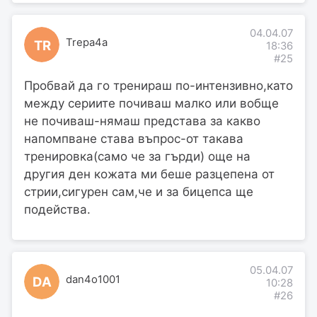
04.04.07
Trepa4a
TR
18:36
#25
Пробвай да го тренираш по-интензивно,като
между сериите почиваш малко или вобще
не почиваш-нямаш представа за какво
напомпване става въпрос-от такава
тренировка(само че за гърди) още на
другия ден кожата ми беше разцепена от
стрии,сигурен сам,че и за бицепса ще
подейства.
05.04.07
dan4o1001
DA
10:28
#26