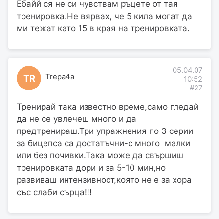
Ебайй ся не си чувствам ръцете от тая
тренировка.Не вярвах, че 5 кила могат да
ми тежат като 15 в края на тренировката.
05.04.07
Trepa4a
TR
10:52
#27
Тренирай така известно време,само гледай
да не се увлечеш много и да
предтренираш.Три упражнения по 3 серии
за бицепса са достатъчни-с много малки
или без почивки.Така може да свършиш
тренировката дори и за 5-10 мин,но
развиваш интензивност,която не е за хора
със слаби сърца!!!