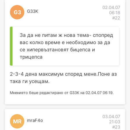
02.04.07
G33K
G3
06:18
#22
За да не питам ж нова тема- спопред
вас колко време е необходимо за да
се хипервъзтановят бицепса и
трицепса
2-3-4 дена максимум според мене.Поне аз
така ги усещам.
Мнението беше редактирано от G33K на 02.04.07 06:19.
03.04.07
mraF4o
MR
21:03
#23