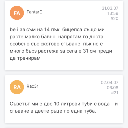
31.03.07
FantarE
FA
13:59
#20
be i аз съм на 14 пък бицепса също ми
расте малко бавно напрягам го доста
особено със скотово сгъване пък не е
много бърз растежа за сега е 31 см преди
да тренирам
02.04.07
Rac3r
RA
06:08
#21
Съветът ми е две 10 литрови туби с вода - и
сгъване в двете ръце по една туба.