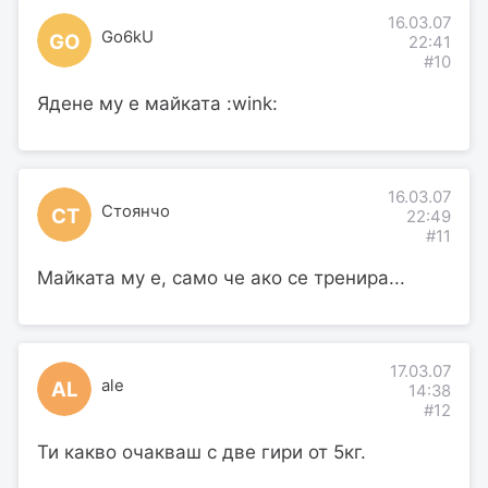
16.03.07
Go6kU
GO
22:41
#10
Ядене му е майката :wink:
16.03.07
Стоянчо
СТ
22:49
#11
Майката му е, само че ако се тренира...
17.03.07
ale
AL
14:38
#12
Ти какво очакваш с две гири от 5кг.