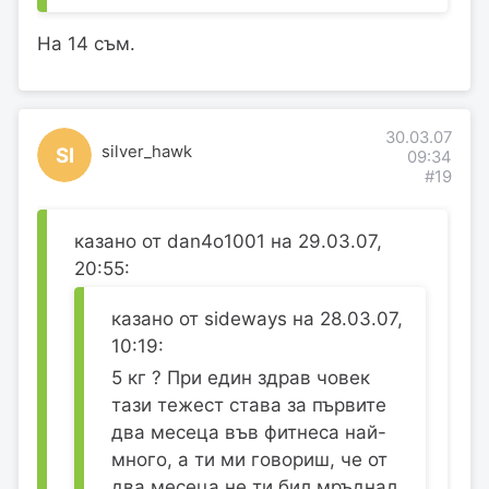
На 14 съм.
30.03.07
silver_hawk
SI
09:34
#19
казано от dan4o1001 на 29.03.07,
20:55:
казано от sideways на 28.03.07,
10:19:
5 кг ? При един здрав човек
тази тежест става за първите
два месеца във фитнеса най-
много, а ти ми говориш, че от
два месеца не ти бил мръднал