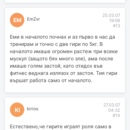
25.03.07
EmZvr
EM
19:06
#13
Еми в началото почнах и аз първо в нас да
тренирам и точно с две гири по 5кг. В
началото имаше огромен растеж при всеки
мускул (защото бях много зле), ама после
имаше голям застой, като отидох във
фитнес веднага излязох от застоя. Тия гири
вършат работа само от началото.
27.03.07
kirios
KI
04:32
#14
Естествено,че гирите играят роля само в