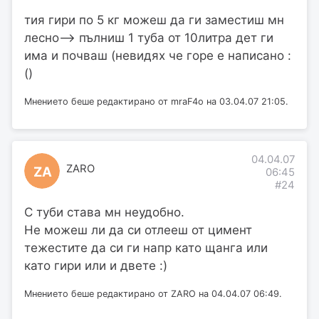
тия гири по 5 кг можеш да ги заместиш мн
лесно—-> пълниш 1 туба от 10литра дет ги
има и почваш (невидях че горе е написано :
()
Мнението беше редактирано от mraF4o на 03.04.07 21:05.
04.04.07
ZARO
ZA
06:45
#24
С туби става мн неудобно.
Не можеш ли да си отлееш от цимент
тежестите да си ги напр като щанга или
като гири или и двете :)
Мнението беше редактирано от ZARO на 04.04.07 06:49.