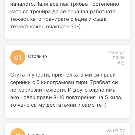
началото.Нали все пак трябва постепенно
като се тренира да се покачва работната
тежест.Като тренирате с една и съща
тежест какво очаквате ? :-)
27.03.07
Стоянчо
СТ
09:05
#15
Стига глупости, приятелката ми си прави
серийки с 5 килограмови гири. Трябват си
по-сериозни тежести. И друго вярно има -
ако човек прави 8-10 повторения на 5 кила,
то явно са му достатъчни и само те :)
28.03.07
sideways