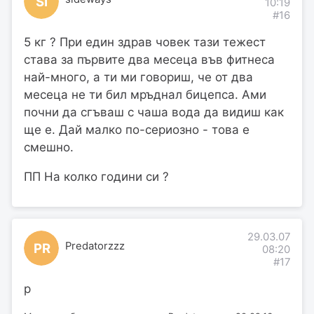
SI
10:19
#16
5 кг ? При един здрав човек тази тежест
става за първите два месеца във фитнеса
най-много, а ти ми говориш, че от два
месеца не ти бил мръднал бицепса. Ами
почни да сгъваш с чаша вода да видиш как
ще е. Дай малко по-сериозно - това е
смешно.
ПП На колко години си ?
29.03.07
Predatorzzz
PR
08:20
#17
р