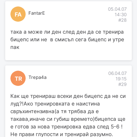
05.04.07
FantarE
FA
14:30
#28
така а може ли ден след ден да се тренира
бицепс или не в смисъл сега бицепс и утре
пак
06.04.07
Trepa4a
TR
19:15
#29
Как ще тренираш всеки ден бицепс да не си
луд?!Ако тренировката е наистина
свръхинтензивна(а тя трябва да е
такава,иначе си губиш времето)бицепса ще
е готов за нова тренировка едва след 5-6 !
Не прави глупости и тренирай разумно.