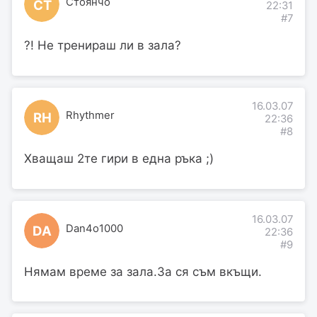
Стоянчо
СТ
22:31
#7
?! Не тренираш ли в зала?
16.03.07
Rhythmer
RH
22:36
#8
Хващаш 2те гири в една ръка ;)
16.03.07
Dan4o1000
DA
22:36
#9
Нямам време за зала.За ся съм вкъщи.