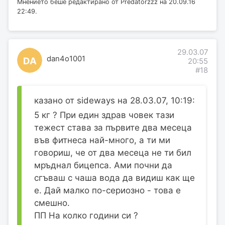
Мнението беше редактирано от Predatorzzz на 20.09.16
22:49.
29.03.07
dan4o1001
DA
20:55
#18
казано от sideways на 28.03.07, 10:19:
5 кг ? При един здрав човек тази
тежест става за първите два месеца
във фитнеса най-много, а ти ми
говориш, че от два месеца не ти бил
мръднал бицепса. Ами почни да
сгъваш с чаша вода да видиш как ще
е. Дай малко по-сериозно - това е
смешно.
ПП На колко години си ?