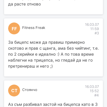
да расте отново
16.03.07
Fitness Freak
FF
11:59
#3
За бицепс може да правиш примерно
скотово и прав с щанга, ама без чийтинг, т.е.
по 2 серийки е идеално :) А по това време
наблегни на трицепса, но гледай да не го
претренираш и него ;)
16.03.07
Стоянчо
СТ
15:52
#4
Аз съм разбивал застой на бицепса като в 3