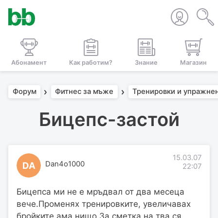
Абонамент
Как работим?
Знание
Магазин
Форум
Фитнес за мъже
Тренировки и упражне
Бицепс-застой
15.03.07
Dan4o1000
DA
22:07
Бицепса ми не е мръдвал от два месеца
вече.Променях тренировките, увеличавах
бройките ама нищо.За сметка на тва ся