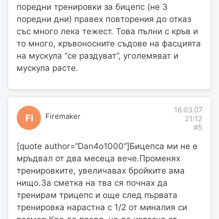
поредни тренировки за бицепс (не 3
поредни дни) правех повторения до отказ
със много лека тежест. Това пълни с кръв и
то много, кръвоносните съдове на фасцията
на мускула “се раздуват”, уголемяват и
мускула расте.
16.03.07
Firemaker
FI
21:12
#5
[quote author=“Dan4o1000”]Бицепса ми не е
мръдвал от два месеца вече.Променях
тренировките, увеличавах бройките ама
нищо.За сметка на тва ся почнах да
тренирам трицепс и още след първата
тренировка нарастна с 1/2 от миналия си