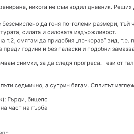
трениране, никога не съм водил дневник. Реших
)
е безсмислено да гоня по-големи размери, тъй 
турата, силата и силовата издържливост.
 т.2, смятам да придобия „по-корав” вид, т.е. 
ха преди години и без паласки и подобни замазв
вам снимки, за да следя прогреса. Тези от гал
пъти седмично, а сутрин бягам. Сплитът изглеж
): Гърди, бицепс
лна част на гърба
епс