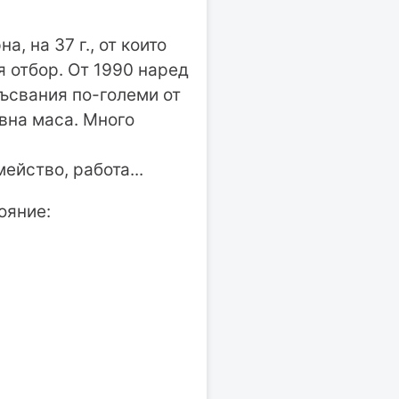
, на 37 г., от които
 отбор. От 1990 наред
късвания по-големи от
ивна маса. Много
ейство, работа...
ояние: