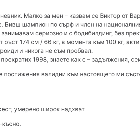
невник. Малко за мен – казвам се Виктор от Варна
е. Бивш шампион по сърф и член на националния
е занимавам сериозно и с бодибилдинг, без пре
 ръст 174 см / 66 кг, в момента към 100 кг, акт
роиди и никога не съм пробвал.
прекратих 1998, знаете как е – задължения, сем
те постижения валидни към настоящето ми съст
жест, умерено широк надхват
-късно.