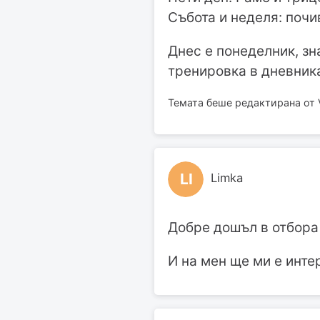
Събота и неделя: почи
Днес е понеделник, з
тренировка в дневника
Темата беше редактирана от Vi
LI
Limka
Добре дошъл в отбора 
И на мен ще ми е инте