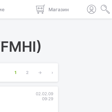
ие
Магазин
VFMHI)
1
2
→
›
02.02.09
09:29