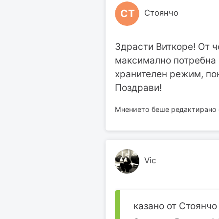
СТ
Стоянчо
Здрасти Виткоре! От ч
максимално потребна 
хранителен режим, пон
Поздрави!
Мнението беше редактирано о
Vic
казано от Стоянчо 