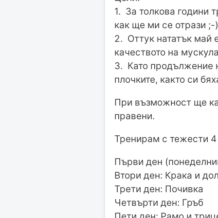
1. За толкова години 
как ще ми се отрази ;-
2. Оттук нататък май 
качеството на мускула
3. Като продължение на
плочките, както си бя
При възможност ще кач
правени.
Тренирам с тежести 4 
Първи ден (понеделник
Втори ден: Крака и до
Трети ден: Почивка
Четвърти ден: Гръб
Пети ден: Рамо и триц