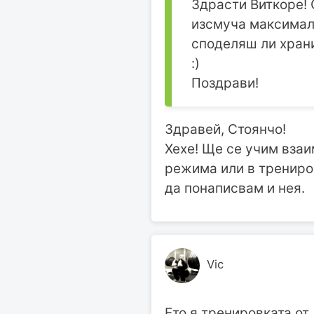
Здрасти Виткоре! 
изсмуча максимал
споделяш ли храни
:)
Поздрави!
Здравей, Стоянчо!
Хехе! Ще се учим взаи
режима или в трениров
да понаписвам и нея.
Vic
Ето я тренировката от 