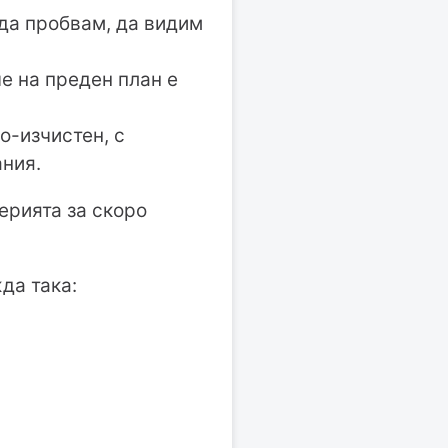
 да пробвам, да видим
че на преден план е
по-изчистен, с
ания.
ерията за скоро
да така: