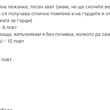
на лежанка, тесен хват (знам, че ще скочите ве
н се получава отлично помпене и на гърдите и от
ката за гърди)
- 8 повт
ваща, изпълнявам я без почивка, колкото да сва
) - 10 повт
 повт.