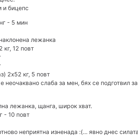
и и бицепс
нг - 5 мин
 наклонена лежанка
 кг, 12 повт
т
т
з) 2х52 кг, 5 повт
 неочаквано слаба за мен, бях се подготвил за
лна лежанка, щанга, широк хват.
г - 10 повт
(отново неприятна изненада :(... явно днес силат