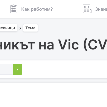
Как работим?
Знан
невници
Тема
икът на Vic (C
›