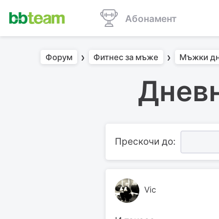
Абонамент
Форум
Фитнес за мъже
Мъжки д
Дневн
Прескочи до:
Vic