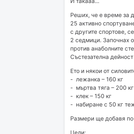
И такааа...
Реших, че е време за д
25 активно спортуван
с другите спортове, с
2 седмици. Започнах от
против анаболните сте
Състезателна дейност 
Ето и някои от силови
- лежанка – 160 кг
- мъртва тяга – 200 кг
- клек – 150 кг
- набиране с 50 кг те
Размери ще добавя по
Цели: