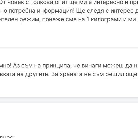
От човек с толкова опит ще ми е интересно и п
но потребна информация! Ще следя с интерес 
телен режим, понеже сме на 1 килограми и ми
мно! Аз съм на принципа, че винаги можеш да 
ката на другите. За храната не съм решил още,
днес: