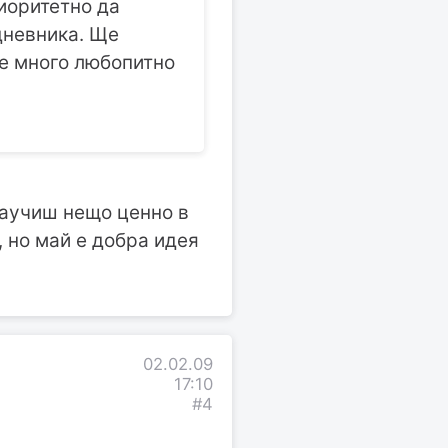
риоритетно да
дневника. Ще
 е много любопитно
научиш нещо ценно в
 но май е добра идея
02.02.09
17:10
#4