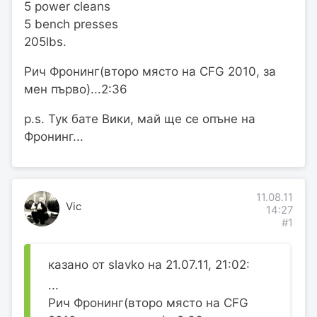
5 power cleans
5 bench presses
205lbs.
Рич Фронинг(второ място на CFG 2010, за
мен първо)...2:36
p.s. Тук бате Вики, май ще се опъне на
Фронинг...
11.08.11
Vic
14:27
#1
казано от slavko на 21.07.11, 21:02:
...
Рич Фронинг(второ място на CFG