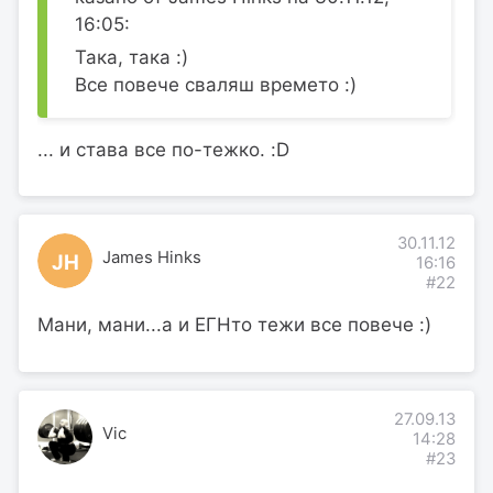
16:05:
Така, така :)
Все повече сваляш времето :)
... и става все по-тежко. :D
30.11.12
James Hinks
JH
16:16
#22
Мани, мани...а и ЕГНто тежи все повече :)
27.09.13
Vic
14:28
#23