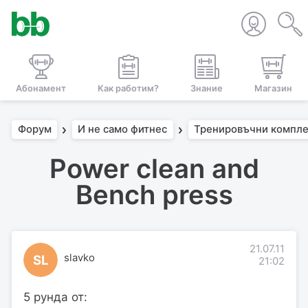
Абонамент
Как работим?
Знание
Магазин
Форум
И не само фитнес
Тренировъчни компл
Power clean and
Bench press
21.07.11
slavko
SL
21:02
5 рунда от: