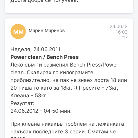
Доста добре се получава.
24.06.12
Марин Маринов
ММ
16:02
#17
Неделя, 24.06.2011
Power clean / Bench Press
Леко съм ги разменил Bench Press/Power
clean. Скалирах го килограмите
приблизително, че пак не знаех лоста 18 или
20 пиша го като за 18кг. :) Пресите - 73кг,
Клеана - 53кг.
Резултат:
24.06.2012 - 04:50 мин.
При клеана никакъв проблем на лежанката
накъсах последните 3 серии. Смятам че