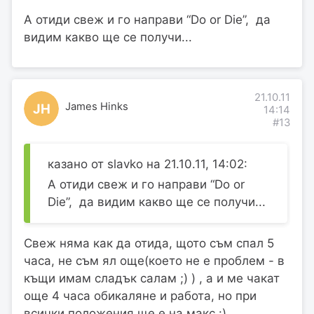
А отиди свеж и го направи “Do or Die”, да
видим какво ще се получи...
21.10.11
James Hinks
JH
14:14
#13
казано от slavko на 21.10.11, 14:02:
А отиди свеж и го направи “Do or
Die”, да видим какво ще се получи...
Свеж няма как да отида, щото съм спал 5
часа, не съм ял още(което не е проблем - в
къщи имам сладък салам ;) ) , а и ме чакат
още 4 часа обикаляне и работа, но при
всички положения ще е на макс :)