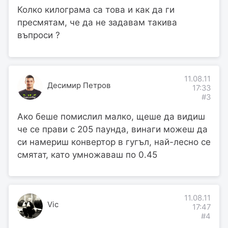
Колко килограма са това и как да ги
пресмятам, че да не задавам такива
въпроси ?
11.08.11
Десимир Петров
17:33
#3
Ако беше помислил малко, щеше да видиш
че се прави с 205 паунда, винаги можеш да
си намериш конвертор в гугъл, най-лесно се
смятат, като умножаваш по 0.45
11.08.11
Vic
17:47
#4