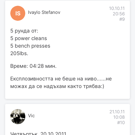
10.10.11
Ivaylo Stefanov
IS
20:56
#9
5 рунда от:
5 power cleans
5 bench presses
205lbs.
Време: 04:28 мин.
Експлозивността не беше на ниво......не
можах да се надъхам както трябва:)
21.10.11
Vic
10:08
#10
Четвъртък, 20.10.2011