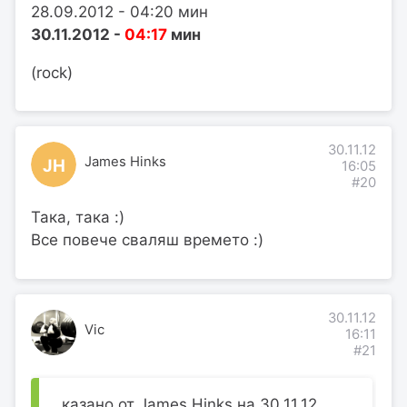
28.09.2012 - 04:20 мин
30.11.2012 -
04:17
мин
(rock)
30.11.12
James Hinks
JH
16:05
#20
Така, така :)
Все повече сваляш времето :)
30.11.12
Vic
16:11
#21
казано от James Hinks на 30.11.12,