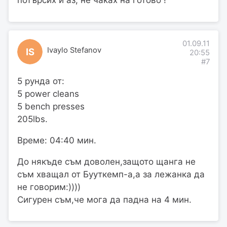
01.09.11
Ivaylo Stefanov
IS
20:55
#7
5 рунда от:
5 power cleans
5 bench presses
205lbs.
Време: 04:40 мин.
До някъде съм доволен,защото щанга не
съм хващал от Бууткемп-а,а за лежанка да
не говорим:))))
Сигурен съм,че мога да падна на 4 мин.