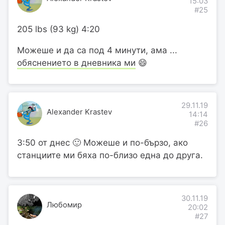
15:03
#25
205 lbs (93 kg) 4:20
Можеше и да са под 4 минути, ама ...
обяснението в дневника ми
😄
29.11.19
Alexander Krastev
14:14
#26
3:50 от днес 🙂 Можеше и по-бързо, ако
станциите ми бяха по-близо една до друга.
30.11.19
Любомир
20:02
#27