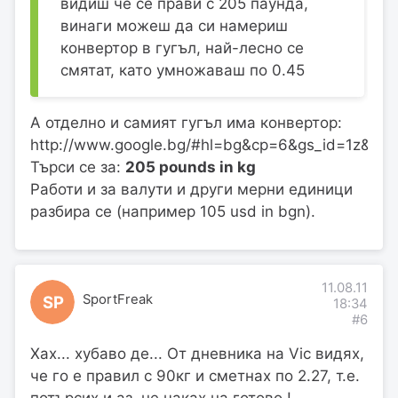
видиш че се прави с 205 паунда,
винаги можеш да си намериш
конвертор в гугъл, най-лесно се
смятат, като умножаваш по 0.45
А отделно и самият гугъл има конвертор:
http://www.google.bg/#hl=bg&cp=6&gs_id=1z&xh
Търси се за:
205 pounds in kg
Работи и за валути и други мерни единици
разбира се (например 105 usd in bgn).
11.08.11
SportFreak
SP
18:34
#6
Хах... хубаво де... От дневника на Vic видях,
че го е правил с 90кг и сметнах по 2.27, т.е.
потърсих и аз, не чаках на готово !