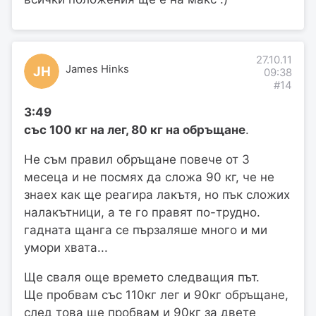
27.10.11
James Hinks
JH
09:38
#14
3:49
със 100 кг на лег, 80 кг на обръщане
.
Не съм правил обръщане повече от 3
месеца и не посмях да сложа 90 кг, че не
знаех как ще реагира лакътя, но пък сложих
налакътници, а те го правят по-трудно.
гадната щанга се пързаляше много и ми
умори хвата...
Ще сваля още времето следващия път.
Ще пробвам със 110кг лег и 90кг обръщане,
след това ще пробвам и 90кг за двете