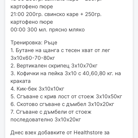
картофено пюре
21:00 200гр. свинско каре + 250гр.
картофено пюре
00:00 300 мл. прясно мляко
Тренировка: Ръце
1. Бутане на щанга с тесен хват от лег
3х10х60-70-80кг
2. Вертикален скрипец 3х10х70кг
3. Кофички на пейка 3х10 с 40,60,80 кг. на
краката
4. Кик-бек 3х10х10кг
5. Сгъване с крив лост от стоеж 3х10х50кг
6. Скотово сгъване с дъмбел 3х10х20кг
7. Сгъване с дъмбели от стоеж
последователно 3х10х20кг
Днес взех добавките от Healthstore за