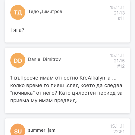
15.11.11
Тедо Димитров
ТД
21:13
#11
Тяга?
15.11.11
Daniel Dimitrov
DD
21:15
#12
1 въпросче имам отностно KreAlkalyn-а ...
колко време го пиеш ,след което да следва
“почивка” от него? Като цялостен период за
приема му имам предвид.
15.11.11
summer_jam
SU
22:51