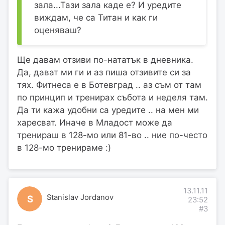
зала...Тази зала каде е? И уредите
виждам, че са Титан и как ги
оценяваш?
Ще давам отзиви по-нататък в дневника.
Да, дават ми ги и аз пиша отзивите си за
тях. Фитнеса е в Ботевград .. аз съм от там
по принцип и тренирах събота и неделя там.
Да ти кажа удобни са уредите .. на мен ми
харесват. Иначе в Младост може да
тренираш в 128-мо или 81-во .. ние по-често
в 128-мо тренираме :)
13.11.11
Stanislav Jordanov
S
23:52
#3