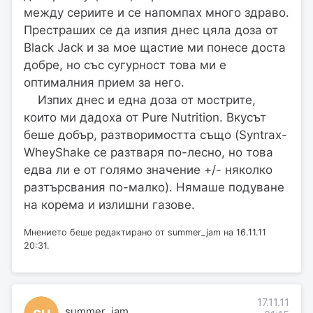
между сериите и се напомпах много здраво.
Престраших се да изпия днес цяла доза от
Black Jack и за мое щастие ми понесе доста
добре, но със сугурност това ми е
оптималния прием за него.
Изпих днес и една доза от мострите,
които ми дадоха от Pure Nutrition. Вкусът
беше добър, разтворимостта също (Syntrax-
WheyShake се разтваря по-лесно, но това
едва ли е от голямо значение +/- няколко
разтърсвания по-малко). Нямаше подуване
на корема и излишни газове.
Мнението беше редактирано от summer_jam на 16.11.11
20:31.
17.11.11
summer_jam