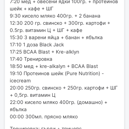
7:20 мед + овесени ядки 100гр. + протеинов
шейк + кафе + ШГ
9:30 кисело мляко 400гр. + 2 банана
12:30 200 гр. свинско + 300гр. картофи +
0.5гр. витамин Ц + ШГ + кафе
15:30 3 варени яйца + банан + ябълка
17:10 1 доза Black Jack
17:25 BCAA Blast + Kre-alklyn
17:40 Тренировка
18:50 мед + kre-alkalyn + BCAA Blast
19:10 Протеинов шейк (Pure Nutrition) -
icecream
20:00 250гр. свинско + 250гр. картофи + ШГ
+ 0,5гр. витамин Ц
22:00 кисело мляко 400гр. (домашно) +
ябълка
00:00 300мл. прясно мляко
Тренировка: гърди + трицепс