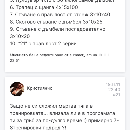
5. Пулоувър 4х15 с 30 килограмов дъмбел
6. Трапец с щанга 4х15х100
7. Сгъване с прав лост от стоеж 3х10х40
8. Скотово сгъване с дъмбел 3х10х25
9. Сгъване с дъмбели последователно
3х10х20
10. “21” с прав лост 2 серии
Мнението беше редактирано от summer_jam на 19.11.11
22:51.
19.11.11
Кристиянчо
22:40
#21
Защо не си сложил мъртва тяга в
тренировката... влизала ли е в програмата
ти за гръб за по-дълго време :) примерно 7-
8тренировки подред ?!