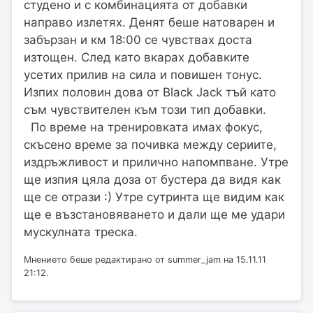
студено и с комбинацията от добавки
направо излетях. Денят беше натоварен и
забързан и км 18:00 се чувствах доста
изтощен. След като вкарах добавките
усетих прилив на сила и повишен тонус.
Изпих половин дова от Black Jack тъй като
съм чувствителен към този тип добавки.
По време на тренировката имах фокус,
скъсено време за почивка между сериите,
издръжливост и прилично напомпване. Утре
ще изпия цяла доза от бустера да видя как
ще се отрази :) Утре сутринта ще видим как
ще е възстановяването и дали ще ме удари
мускулната треска.
Мнението беше редактирано от summer_jam на 15.11.11
21:12.