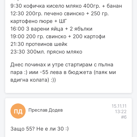
9:30 кофичка кисело мляко 400гр. + банан
12:30 200гр. печено свинско + 250 гр.
картофено пюре + ШГ
16:00 3 варени яйца + 2 ябълки
19:00 200 гр. свинско + 200 картофи
21:30 протеинов шейк
23:30 300мл. прясно мляко
Днес починах и утре стартирам с пълна
пара :) иии -55 лева в бюджета (паяк ми
вдигна колата) :))
15.11.11
Преслав Додев
ПД
13:22
#6
Защо 55? Не е ли 30 :)