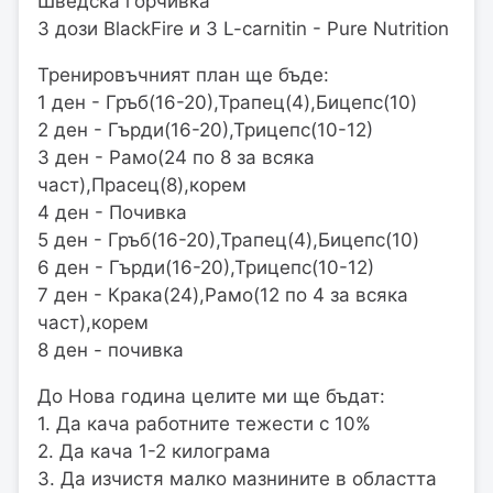
Шведска горчивка
3 дози BlackFire и 3 L-carnitin - Pure Nutrition
Тренировъчният план ще бъде:
1 ден - Гръб(16-20),Трапец(4),Бицепс(10)
2 ден - Гърди(16-20),Трицепс(10-12)
3 ден - Рамо(24 по 8 за всяка
част),Прасец(8),корем
4 ден - Почивка
5 ден - Гръб(16-20),Трапец(4),Бицепс(10)
6 ден - Гърди(16-20),Трицепс(10-12)
7 ден - Крака(24),Рамо(12 по 4 за всяка
част),корем
8 ден - почивка
До Нова година целите ми ще бъдат:
1. Да кача работните тежести с 10%
2. Да кача 1-2 килограма
3. Да изчистя малко мазнините в областта