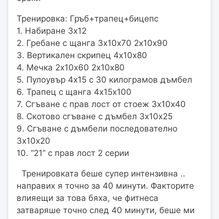
Тренировка: Гръб+трапец+бицепс
1. Набиране 3х12
2. Гребане с щанга 3х10х70 2х10х90
3. Вертикален скрипец 4х10х80
4. Мечка 2х10х60 2х10х80
5. Пулоувър 4х15 с 30 килограмов дъмбел
6. Трапец с щанга 4х15х100
7. Сгъване с прав лост от стоеж 3х10х40
8. Скотово сгъване с дъмбел 3х10х25
9. Сгъване с дъмбели последователно
3х10х20
10. “21” с прав лост 2 серии
Тренировката беше супер интензивна ..
направих я точно за 40 минути. Факторите
влияещи за това бяха, че фитнеса
затваряше точно след 40 минути, беше ми