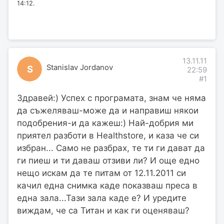
14:12.
13.11.11
Stanislav Jordanov
S
22:59
#1
Здравей:) Успех с програмата, знам че няма
да съжеляваш-може да и направиш някои
подобрения-и да кажеш:) Най-добрия ми
приятел разботи в Healthstore, и каза че си
избран... Само не разбрах, те ти ги дават да
ги пиеш и ти даваш отзиви ли? И още едно
нещо искам да те питам от 12.11.2011 си
качил една снимка каде показваш преса в
една зала...Тази зала каде е? И уредите
виждам, че са Титан и как ги оценяваш?