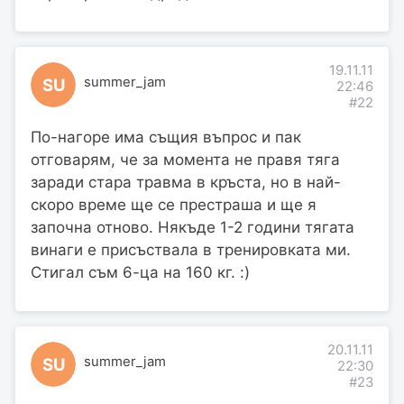
19.11.11
summer_jam
SU
22:46
#22
По-нагоре има същия въпрос и пак
отговарям, че за момента не правя тяга
заради стара травма в кръста, но в най-
скоро време ще се престраша и ще я
започна отново. Някъде 1-2 години тягата
винаги е присъствала в тренировката ми.
Стигал съм 6-ца на 160 кг. :)
20.11.11
summer_jam
SU
22:30
#23