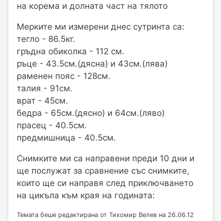
на корема и долната част на тялото
Мерките ми измерени днес сутринта са:
тегло - 86.5кг.
гръдна обиколка - 112 см.
ръце - 43.5см.(дясна) и 43см.(лява)
раменен пояс - 128см.
талия - 91см.
врат - 45см.
бедра - 65см.(дясно) и 64см.(ляво)
прасец - 40.5см.
предмишница - 40.5см.
Снимките ми са направени преди 10 дни и
ще послужат за сравнение със снимките,
които ще си направя след приключването
на цикъла към края на годината:
Темата беше редактирана от Тихомир Велев на 26.06.12