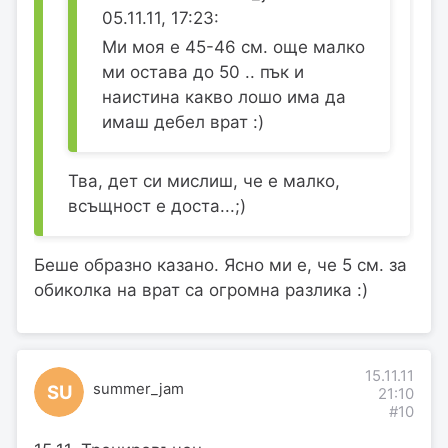
05.11.11, 17:23:
Ми моя е 45-46 см. още малко
ми остава до 50 .. пък и
наистина какво лошо има да
имаш дебел врат :)
Тва, дет си мислиш, че е малко,
всъщност е доста...;)
Беше образно казано. Ясно ми е, че 5 см. за
обиколка на врат са огромна разлика :)
15.11.11
summer_jam
SU
21:10
#10