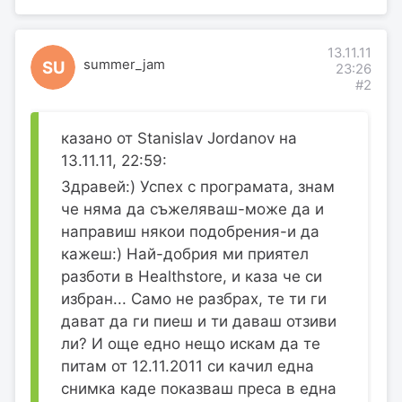
13.11.11
summer_jam
SU
23:26
#2
казано от Stanislav Jordanov на
13.11.11, 22:59:
Здравей:) Успех с програмата, знам
че няма да съжеляваш-може да и
направиш някои подобрения-и да
кажеш:) Най-добрия ми приятел
разботи в Healthstore, и каза че си
избран... Само не разбрах, те ти ги
дават да ги пиеш и ти даваш отзиви
ли? И още едно нещо искам да те
питам от 12.11.2011 си качил една
снимка каде показваш преса в една