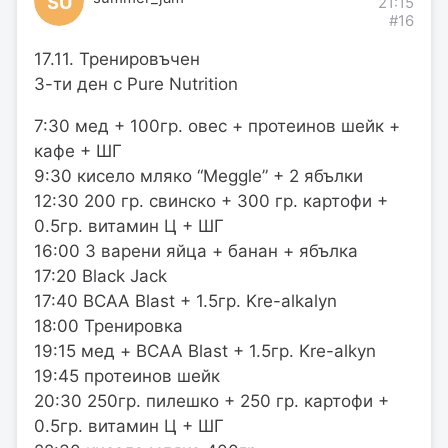
SU
21:15
#16
17.11. Тренировъчен
3-ти ден с Pure Nutrition
7:30 мед + 100гр. овес + протеинов шейк +
кафе + ШГ
9:30 кисело мляко “Meggle” + 2 ябълки
12:30 200 гр. свинско + 300 гр. картофи +
0.5гр. витамин Ц + ШГ
16:00 3 варени яйца + банан + ябълка
17:20 Black Jack
17:40 BCAA Blast + 1.5гр. Kre-alkalyn
18:00 Тренировка
19:15 мед + BCAA Blast + 1.5гр. Kre-alkyn
19:45 протеинов шейк
20:30 250гр. пилешко + 250 гр. картофи +
0.5гр. витамин Ц + ШГ