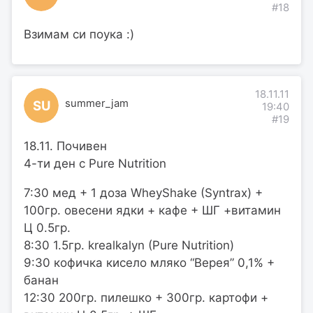
#18
Взимам си поука :)
18.11.11
summer_jam
SU
19:40
#19
18.11. Почивен
4-ти ден с Pure Nutrition
7:30 мед + 1 доза WheyShake (Syntrax) +
100гр. овесени ядки + кафе + ШГ +витамин
Ц 0.5гр.
8:30 1.5гр. krealkalyn (Pure Nutrition)
9:30 кофичка кисело мляко “Верея” 0,1% +
банан
12:30 200гр. пилешко + 300гр. картофи +