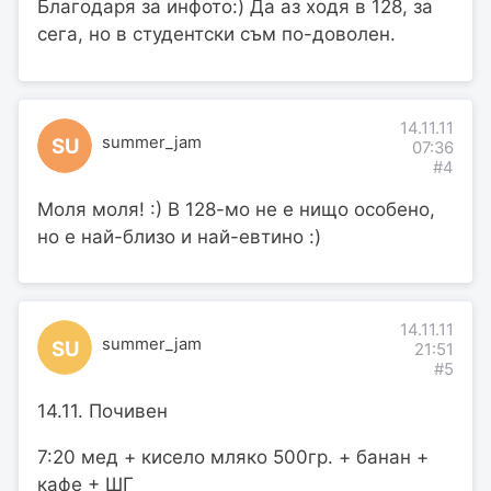
Благодаря за инфото:) Да аз ходя в 128, за
сега, но в студентски съм по-доволен.
14.11.11
summer_jam
SU
07:36
#4
Моля моля! :) В 128-мо не е нищо особено,
но е най-близо и най-евтино :)
14.11.11
summer_jam
SU
21:51
#5
14.11. Почивен
7:20 мед + кисело мляко 500гр. + банан +
кафе + ШГ