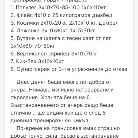
1. Полулег 3х10х70-85-100 1х6х110кг
2. Флайс 4х10 с 25 килограмов дъмбел
3. Кофички 2х10х20кг. 2х10х10 кг. дъмбел
4. Лежанка 3х10х80кг. 1х15х70кг
5. Бутане на щанга с тесен хват от лег
3х10х60-70-80кг
6. Вертикален скрипец 3х10х70кг
7. Кик-бек 3х10х10кг
8. Супер-серия от 3-те упражнения до отказ
Днес денят беше много по-добре от
вчера. Нямаше излишно натоварване и
съресения. Храната беше на 6.
Възстановяването от вчера също беше
отлично .. ще видим как ще е след 8-
дневния тренировъчен цикъл.
По-време на тренировка имах страшно
добър тонус, сила, бързо възстановяване