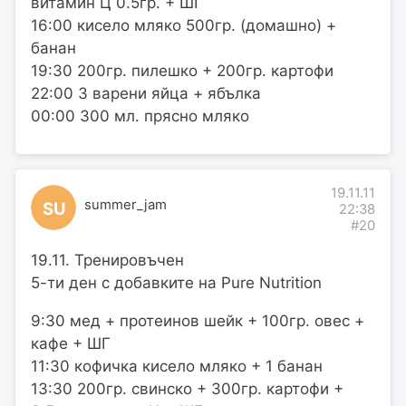
витамин Ц 0.5гр. + ШГ
16:00 кисело мляко 500гр. (домашно) +
банан
19:30 200гр. пилешко + 200гр. картофи
22:00 3 варени яйца + ябълка
00:00 300 мл. прясно мляко
19.11.11
summer_jam
SU
22:38
#20
19.11. Тренировъчен
5-ти ден с добавките на Pure Nutrition
9:30 мед + протеинов шейк + 100гр. овес +
кафе + ШГ
11:30 кофичка кисело мляко + 1 банан
13:30 200гр. свинско + 300гр. картофи +