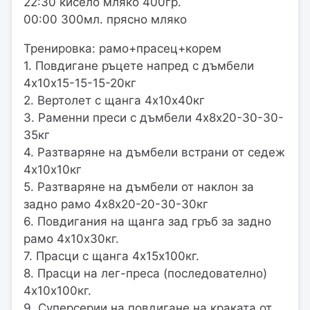
22:30 кисело мляко 400гр.
00:00 300мл. прясно мляко
Тренировка: рамо+прасец+корем
1. Повдигане ръцете напред с дъмбели
4х10х15-15-15-20кг
2. Вертолет с щанга 4х10х40кг
3. Раменни преси с дъмбели 4х8х20-30-30-
35кг
4. Разтваряне на дъмбели встрани от седеж
4х10х10кг
5. Разтваряне на дъмбели от наклон за
задно рамо 4х8х20-20-30-30кг
6. Повдигания на щанга зад гръб за задно
рамо 4х10х30кг.
7. Прасци с щанга 4х15х100кг.
8. Прасци на лег-преса (последователно)
4х10х100кг.
9. Суперсерии на повдигане на краката от