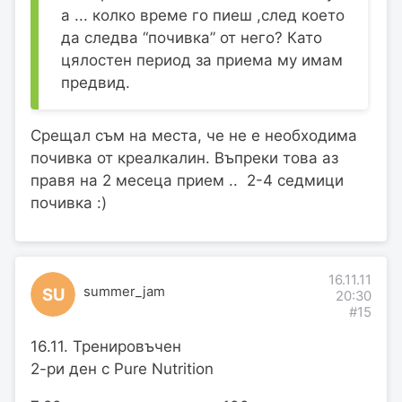
а ... колко време го пиеш ,след което
да следва “почивка” от него? Като
цялостен период за приема му имам
предвид.
Срещал съм на места, че не е необходима
почивка от креалкалин. Въпреки това аз
правя на 2 месеца прием .. 2-4 седмици
почивка :)
16.11.11
summer_jam
SU
20:30
#15
16.11. Тренировъчен
2-ри ден с Pure Nutrition