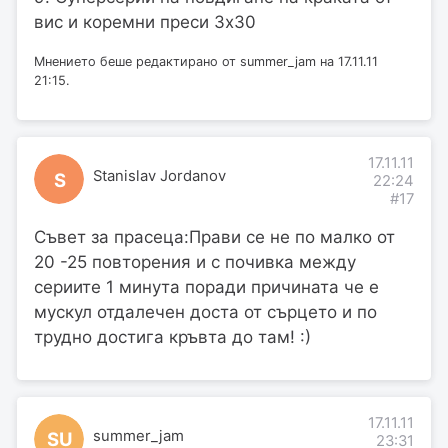
вис и коремни преси 3х30
Мнението беше редактирано от summer_jam на 17.11.11
21:15.
17.11.11
Stanislav Jordanov
S
22:24
#17
Съвет за прасеца:Прави се не по малко от
20 -25 повторения и с почивка между
сериите 1 минута поради причината че е
мускул отдалечен доста от сърцето и по
трудно достига кръвта до там! :)
17.11.11
summer_jam
SU
23:31