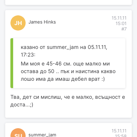
15.11.11
James Hinks
JH
15:01
#7
казано от summer_jam на 05.11.11,
17:23:
Ми моя е 45-46 см. още малко ми
остава до 50 .. пък и наистина какво
лошо има да имаш дебел врат :)
Тва, дет си мислиш, че е малко, всъщност е
доста...;)
15.11.11
summer_jam
SU
15:58