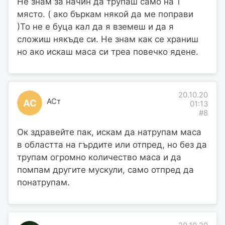
Не знам за начин да трупаш само на 1
място. ( ако бъркам някой да ме поправи
)То не е буца кал да я вземеш и да я
сложиш някъде си. Не знам как се храниш
но ако искаш маса си треа повечко ядене.
20.10.20
АСт
АС
01:13
#8
Ок здравейте пак, искам да натрупам маса
в областта на гърдите или отпред, но без да
трупам огромно количество маса и да
помпам другите мускули, само отпред да
понатрупам.