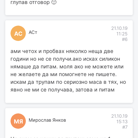
глупав отговор 🙂
21.10.19
АСт
АС
11:25
#6
ами четох и пробвах няколко неща две
години но не се получи.ако исках силикон
нямаше да питам. моля ако не можете или
не желаете да ми помогнете не пишете.
искам да трупам по сериозно маса в тях, но
явно не ми се получава, затова и питам
21.10.19
Мирослав Янков
МЯ
15:13
#7