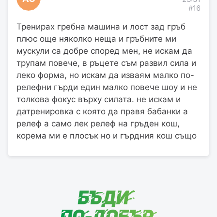
#16
Тренирах гребна машина и лост зад гръб
плюс още няколко неща и гръбните ми
мускули са добре според мен, не искам да
трупам повече, в ръцете съм развил сила и
леко форма, но искам да изваям малко по-
релефни гърди един малко повече шоу и не
толкова фокус върху силата. не искам и
датренировка с която да правя бабанки а
релеф а само лек релеф на гръден кош,
корема ми е плосък но и гърдния кош също