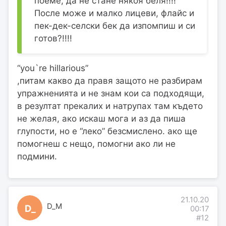
поеме, да не стане някоя беля!!!!
После може и малко лицеви, флайс и
пек-дек-селски бек да изпомпиш и си
готов?!!!!
“you`re hillarious”
,питам какво да правя защото не разбирам
упражненията и не знам кои са подходящи,
в резултат прекалих и натрупах там където
не желая, ако искаш мога и аз да пиша
глупости, но е “леко” безсмислено. ако ще
помогнеш с нещо, помогни ако ли не
подмини.
21.10.20
D_M
D_
00:17
#12