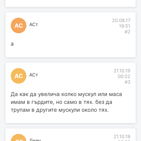
20.08.17
АСт
АС
19:51
#2
a
21.10.19
АСт
АС
00:22
#3
Да как да увелича колко мускул или маса
имам в гърдите, но само в тях. без да
трупам в другите мускули около тях.
21.10.19
Деян