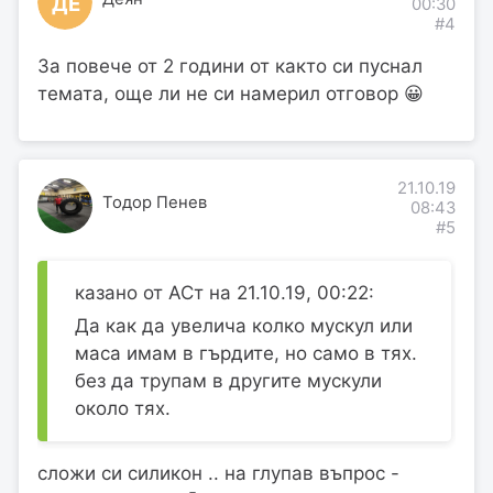
ДЕ
00:30
#4
За повече от 2 години от както си пуснал
темата, още ли не си намерил отговор 😀
21.10.19
Тодор Пенев
08:43
#5
казано от АСт на 21.10.19, 00:22:
Да как да увелича колко мускул или
маса имам в гърдите, но само в тях.
без да трупам в другите мускули
около тях.
сложи си силикон .. на глупав въпрос -