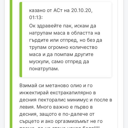
казано от АСт на 20.10.20,
01:13:
Ок здравейте пак, искам да
натрупам маса в областта на
гърдите или отпред, но без да
трупам огромно количество
маса и да помпам другите
мускули, само отпред да
понатрупам.
Взимай си метаново олио и го
инжектирай екстракапилярно в
десния пекторалис минимус и после в
левия. Много важно е първо в
десния, защото е по-далече от
сърцето и ако оргазмизъмът не го