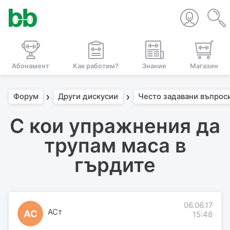
Абонамент
Как работим?
Знание
Магазин
Форум
Други дискусии
Често задавани въпрос
С кои упражнения да
трупам маса в
гърдите
06.06.17
АСт
АС
15:48