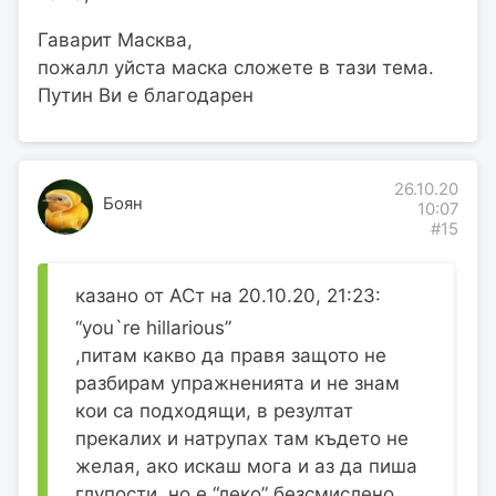
Гаварит Масква,
пожалл уйста маска сложете в тази тема.
Путин Ви е благодарен
26.10.20
Боян
10:07
#15
казано от АСт на 20.10.20, 21:23:
“you`re hillarious”
,питам какво да правя защото не
разбирам упражненията и не знам
кои са подходящи, в резултат
прекалих и натрупах там където не
желая, ако искаш мога и аз да пиша
глупости, но е “леко” безсмислено.