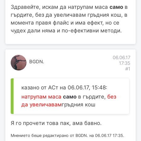
Здравейте, искам да натрупам маса
само
в
гърдите, без да увеличавам гръдния кош, в
момента правя флайс и има ефект, но се
чудех дали няма и по-ефективни методи.
06.06.17
BGDN.
17:35
#1
казано от АСт на 06.06.17, 15:48:
натрупам маса
само
в гърдите,
без
да увеличавам
гръдния кош
Я го прочети това пак, ама бавно.
Мнението беше редактирано от BGDN. на 06.06.17 17:35.