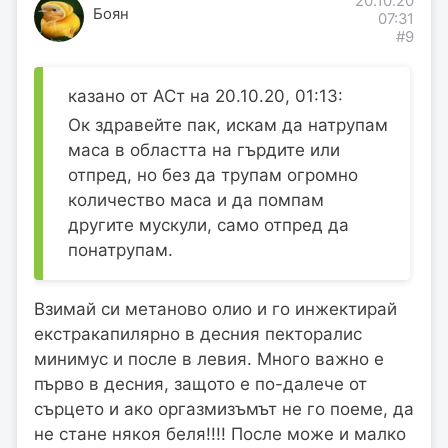
20.10.20
Боян
07:31
#9
казано от АСт на 20.10.20, 01:13:
Ок здравейте пак, искам да натрупам
маса в областта на гърдите или
отпред, но без да трупам огромно
количество маса и да помпам
другите мускули, само отпред да
понатрупам.
Взимай си метаново олио и го инжектирай
екстракапилярно в десния пекторалис
минимус и после в левия. Много важно е
първо в десния, защото е по-далече от
сърцето и ако оргазмизъмът не го поеме, да
не стане някоя беля!!!! После може и малко