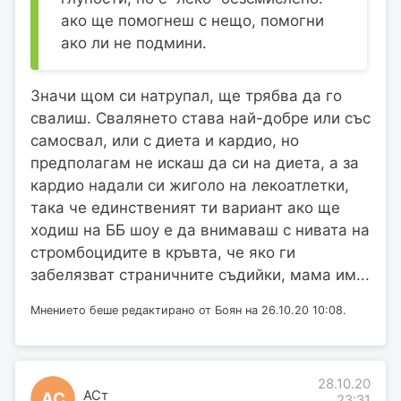
ако ще помогнеш с нещо, помогни
ако ли не подмини.
Значи щом си натрупал, ще трябва да го
свалиш. Свалянето става най-добре или със
самосвал, или с диета и кардио, но
предполагам не искаш да си на диета, а за
кардио надали си жиголо на лекоатлетки,
така че единственият ти вариант ако ще
ходиш на ББ шоу е да внимаваш с нивата на
стромбоцидите в кръвта, че яко ги
забелязват страничните съдийки, мама им...
Мнението беше редактирано от Боян на 26.10.20 10:08.
28.10.20
АСт
АС
23:31