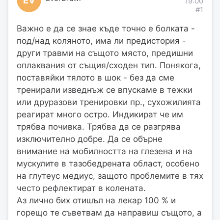
19:00
#1
Важно е да се знае къде точно е болката -
под/над коляното, има ли предистория -
други травми на същото място, предишни
оплаквания от същия/сходен тип. Понякога,
поставяйки тялото в шок - без да сме
тренирали изведнъж се впускаме в тежки
или друразови тренировки пр., сухожилията
реагират много остро. Индикират че им
трябва почивка. Трябва да се разгрява
изключително добре. Да се обърне
внимание на мобилността на глезена и на
мускулите в тазобедрената област, особено
на глутеус медиус, защото проблемите в тях
често рефлектират в колената.
Аз лично бих отишъл на лекар 100 % и
горещо те съветвам да направиш същото, а