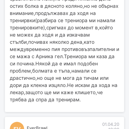
остих болка в дясното коляно,но не обърнах
внимание,продължавах да ходя на
тренирвки(разбира се трениора ми намали
тренировките),сригмах до момент в,който
не можех да ходя и да изкачвам
стълби,почивах няколко дена,като
междувременно пия противовъзпалителни и
се мажа с Арника гел.Трениора ми каза да
си почина.Някой да е имал подобен
проблем,болмата е тъпа,намали се
драстично,но още не мога да тичам или
дори да клекна изцяло.Не искам да хода на
лекар,защото ще ми каже клишето,че
трябва да спра да тренирам.
01.04.20
EverBrawl
EV