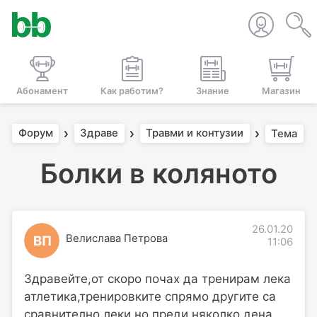
Абонамент
Как работим?
Знание
Магазин
Форум
Здраве
Травми и контузии
Тема
Болки в коляното
26.01.20
Велислава Петрова
ВП
11:06
Здравейте,от скоро почах да тренирам лека
атлетика,тренировките спрямо другите са
сравнително леки,но преди няколко дена