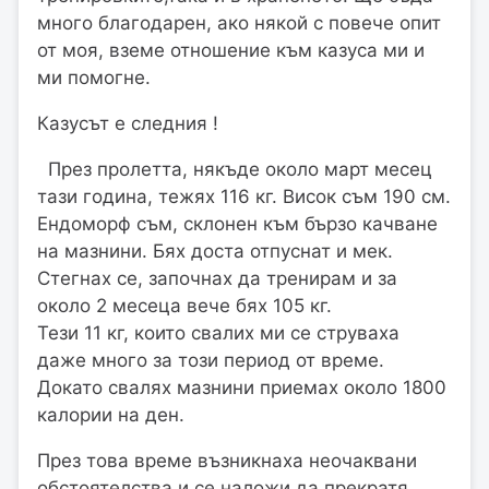
много благодарен, ако някой с повече опит
от моя, вземе отношение към казуса ми и
ми помогне.
Казусът е следния !
През пролетта, някъде около март месец
тази година, тежях 116 кг. Висок съм 190 см.
Ендоморф съм, склонен към бързо качване
на мазнини. Бях доста отпуснат и мек.
Стегнах се, започнах да тренирам и за
около 2 месеца вече бях 105 кг.
Тези 11 кг, които свалих ми се струваха
даже много за този период от време.
Докато свалях мазнини приемах около 1800
калории на ден.
През това време възникнаха неочаквани
обстоятелства и се наложи да прекратя