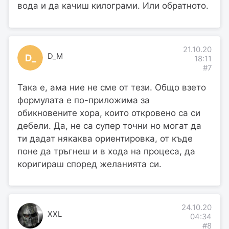
вода и да качиш килограми. Или обратното.
21.10.20
D_M
D_
18:11
#7
Така е, ама ние не сме от тези. Общо взето
формулата е по-приложима за
обикновените хора, които откровено са си
дебели. Да, не са супер точни но могат да
ти дадат някаква ориентировка, от къде
поне да тръгнеш и в хода на процеса, да
коригираш според желанията си.
24.10.20
XXL
04:34
#8