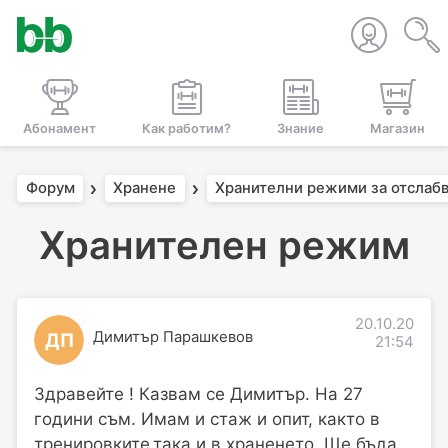
Абонамент
Как работим?
Знание
Магазин
Форум
Хранене
Хранителни режими за отслаб
Хранителен режим
20.10.20
Димитър Парашкевов
ДП
21:54
Здравейте ! Казвам се Димитър. На 27
години съм. Имам и стаж и опит, както в
тренировките,така и в храненето. Ще бъда