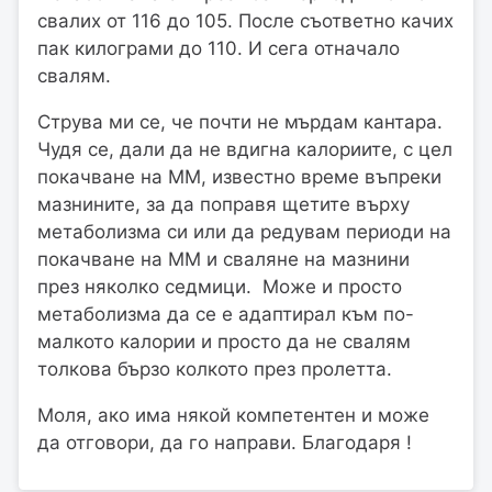
свалих от 116 до 105. После съответно качих
пак килограми до 110. И сега отначало
свалям.
Струва ми се, че почти не мърдам кантара.
Чудя се, дали да не вдигна калориите, с цел
покачване на ММ, известно време въпреки
мазнините, за да поправя щетите върху
метаболизма си или да редувам периоди на
покачване на ММ и сваляне на мазнини
през няколко седмици. Може и просто
метаболизма да се е адаптирал към по-
малкото калории и просто да не свалям
толкова бързо колкото през пролетта.
Моля, ако има някой компетентен и може
да отговори, да го направи. Благодаря !