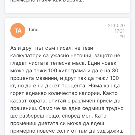
21.10.20
Tano
TA
17:21
#6
Аз и друг път съм писал, че тези
калкулатори са ужасно неточни, защото не
гледат чистата телесна маса. Един човек
може да тежи 100 килограма и да е на 30
процента мазнини, и друг пак да тежи 100
кг, но да е на десет процента. Няма как да
горят еднакво количество калории. Както
казват хората, опитай с различен прием да
прецениш. Само че за една седмица трудно
ще разбереш нещо, според мен. Като
промениш диетата си може да ядеш
примерно повече сол и от там да задържиш