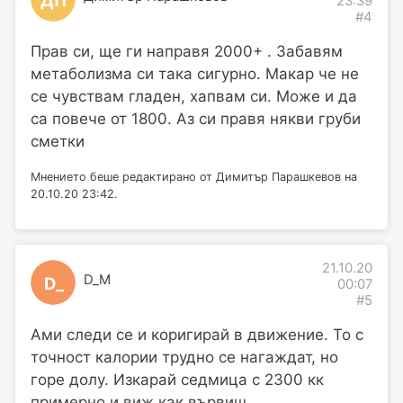
23:39
#4
Прав си, ще ги направя 2000+ . Забавям
метаболизма си така сигурно. Макар че не
се чувствам гладен, хапвам си. Може и да
са повече от 1800. Аз си правя някви груби
сметки
Мнението беше редактирано от Димитър Парашкевов на
20.10.20 23:42.
21.10.20
D_M
D_
00:07
#5
Ами следи се и коригирай в движение. То с
точност калории трудно се нагаждат, но
горе долу. Изкарай седмица с 2300 кк
примерно и виж как вървиш.