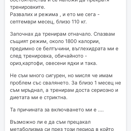
тренировките.
Развалих и режима , и ето ме сега -
септември месец, близо 110 кг.
Започнах да тренирам отначало. Спазвам
същият режим, около 1800 калории,
предимно се белтъчини, въглехидрата ми е
след тренировка, обичайното -
ориз,картофи, овесени ядки и така.
Не съм много сигурен, но мисля че имам
проблем със свалянето. За близо 1 месец не
съм мръднал, а тренирам доста сериозно и
диетата ми е стриктна.
Та причината за включването ми е ....
Възможно ли е да съм прецакал
метаболизма си през този период в който