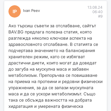
13.08.24
Ivan Peev
IP
06:40
#9
Ако търсиш съвети за отслабване, сайтът
BAV.BG предлага полезна статия, която
разглежда няколко ключови аспекта на
здравословното отслабване. В статията се
подчертава значението на балансирания
хранителен режим, като се избягват
драстични диети, които могат да доведат
до загуба на мускулна маса и забавен
метаболизъм. Препоръчва се повишаване
на приема на протеини и редовни физически
упражнения, за да се запази мускулната
маса и да се ускори метаболизмът. Също
така се обсъжда важността на добрата
хидратация и умерената физическа