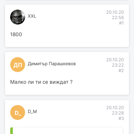
20.10.20
XXL
22:56
#1
1800
20.10.20
Димитър Парашкевов
ДП
23:22
#2
Малко ли ти се виждат ?
20.10.20
D_M
D_
23:28
#3