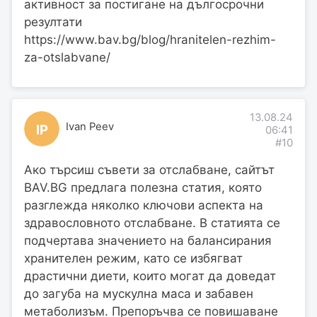
активност за постигане на дългосрочни
резултати​
https://www.bav.bg/blog/hranitelen-rezhim-
za-otslabvane/
13.08.24
Ivan Peev
IP
06:41
#10
Ако търсиш съвети за отслабване, сайтът
BAV.BG предлага полезна статия, която
разглежда няколко ключови аспекта на
здравословното отслабване. В статията се
подчертава значението на балансирания
хранителен режим, като се избягват
драстични диети, които могат да доведат
до загуба на мускулна маса и забавен
метаболизъм. Препоръчва се повишаване