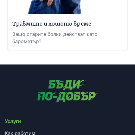
Травмите и лошото време
Защо старите болки действат като
барометър?
Услуги
Как работим