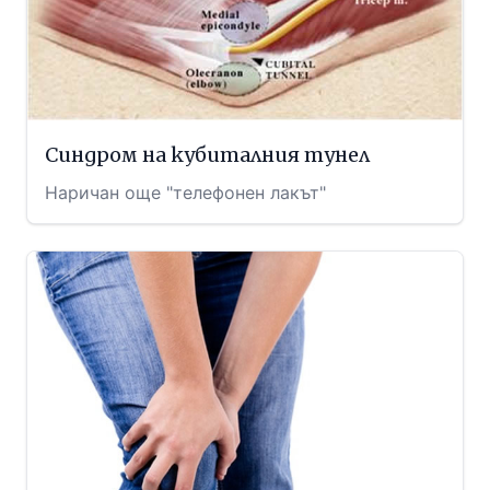
Синдром на кубиталния тунел
Наричан още "телефонен лакът"