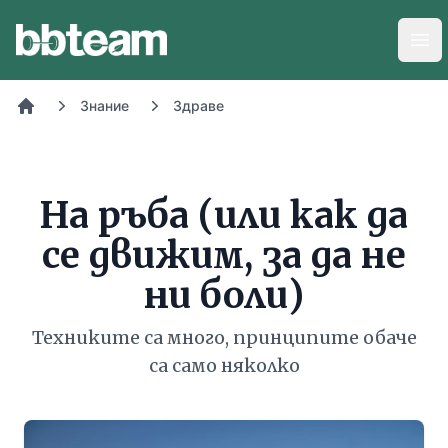
BB-Team
Отв
Знание
Здраве
Начало
На ръба (или как да
се движим, за да не
ни боли)
Техниките са много, принципите обаче
са само няколко