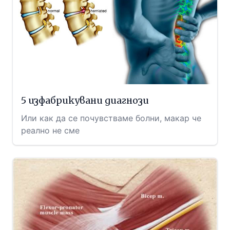
5 изфабрикувани диагнози
Или как да се почувстваме болни, макар че
реално не сме