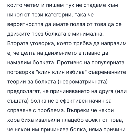
които четем и пишем тук не спадаме към
никоя от тези категории, така че
вероятността да имате полза от това да се
движите през болката е минимална.
Втората уговорка, която трябва да направим
е, че целта на движението е главно да
намалим болката. Противно на популярната
поговорка "клин клин избива" съвременните
теории за болката (невроматричната)
предполагат, че причиняването на друга (или
същата) болка не е ефективен начин за
справяне с проблема. Въпреки че някои
хора биха извлекли плацебо ефект от това,
че някой им причинява болка, няма причини