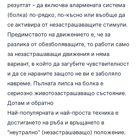
резултат – да включва алармената система
(болка) по-рядко, по-късно или въобще да
се активира от незастрашаващите стимули.
Предимството на движението е, че за
разлика от обезболяващите, то работи само
за незастрашаващи движения и няма
вариант, в който да загубите чувствителност
и да се нараните защото не ви е заболяло
навреме. Пълната липса на болка е
сериозно животозастрашаващо състояние.
Дотам и обратно
Най-популярната и най-проста техника е
достигането на ръба и връщането в
"неутрално" (незастрашаващо) положение.