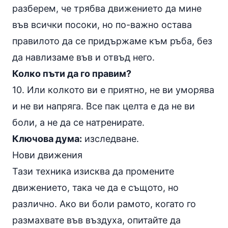
разберем, че трябва движението да мине
във всички посоки, но по-важно остава
правилото да се придържаме към ръба, без
да навлизаме във и отвъд него.
Колко пъти да го правим?
10. Или колкото ви е приятно, не ви уморява
и не ви напряга. Все пак целта е да не ви
боли, а не да се натренирате.
Ключова дума:
изследване.
Нови движения
Тази техника изисква да промените
движението, така че да е същото, но
различно. Ако ви боли рамото, когато го
размахвате във въздуха, опитайте да