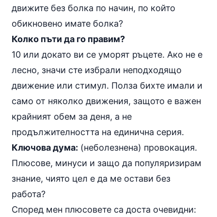
движите без болка по начин, по който
обикновено имате болка?
Колко пъти да го правим?
10 или докато ви се уморят ръцете. Ако не е
лесно, значи сте избрали неподходящо
движение или стимул. Полза бихте имали и
само от няколко движения, защото е важен
крайният обем за деня, а не
продължителността на единична серия.
Ключова дума:
(неболезнена) провокация.
Плюсове, минуси и защо да популяризирам
знание, чиято цел е да ме остави без
работа?
Според мен плюсовете са доста очевидни: