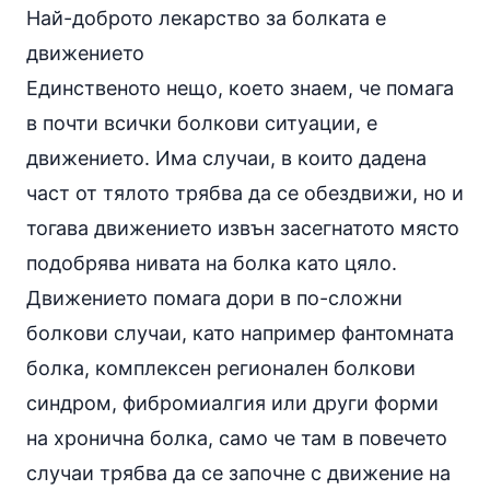
Най-доброто лекарство за болката е
движението
Единственото нещо, което знаем, че помага
в почти всички болкови ситуации, е
движението. Има случаи, в които дадена
част от тялото трябва да се обездвижи, но и
тогава движението извън засегнатото място
подобрява нивата на болка като цяло.
Движението помага дори в по-сложни
болкови случаи, като например фантомната
болка, комплексен регионален болкови
синдром, фибромиалгия или други форми
на хронична болка, само че там в повечето
случаи трябва да се започне с движение на