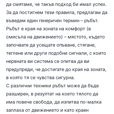
да смятаме, че такъв подход би имал успех.
За да постигнем тези правила, предлагам да
въведем един генеричен термин – ръбът.
Ръбът е края на зоната на комфорт (в
смисъла на движението) – мястото, където
започвате да усещате опъване, стягане,
теглене или други подобни сигнали, с които
нервната ви система се опитва да ви
предупреди, че достигате до края на зоната,
в която тя се чувства сигурна.
С различни техники ръбът може да бъде
разширен, в резултат на което тялото да
има повече свобода, да изпитва по-малка
заплаха от движението и като краен