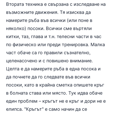
Втората техника е свързана с изследване на
възможните движения. Тя изисква да
намерите ръба във всички (или поне в
няколко) посоки. Всички сме въртяли
китки, таз, глава и т.н. телесни части в час
по физическо или преди тренировка. Малка
част обаче са го правили съзнателно,
целенасочено и с повишено внимание.
Целта е да намерите ръба в една посока и
да почнете да го следвате във всички
посоки, като в крайна сметка опишете кръг
в болната става или място. Тук идва обаче
един проблем – кръгът не е кръг и дори не е
елипса. "Кръгът" е само начин да се