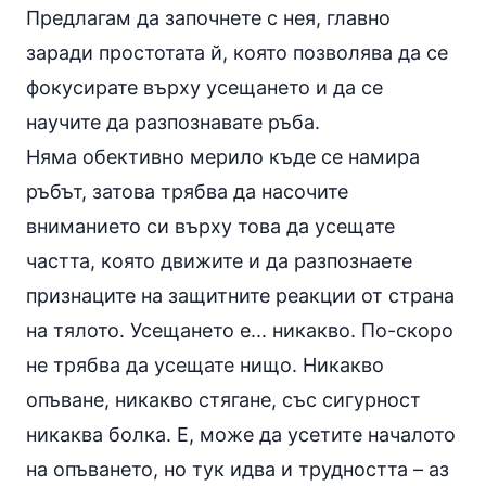
Предлагам да започнете с нея, главно
заради простотата й, която позволява да се
фокусирате върху усещането и да се
научите да разпознавате ръба.
Няма обективно мерило къде се намира
ръбът, затова трябва да насочите
вниманието си върху това да усещате
частта, която движите и да разпознаете
признаците на защитните реакции от страна
на тялото. Усещането е... никакво. По-скоро
не трябва да усещате нищо. Никакво
опъване, никакво стягане, със сигурност
никаква болка. Е, може да усетите началото
на опъването, но тук идва и трудността – аз