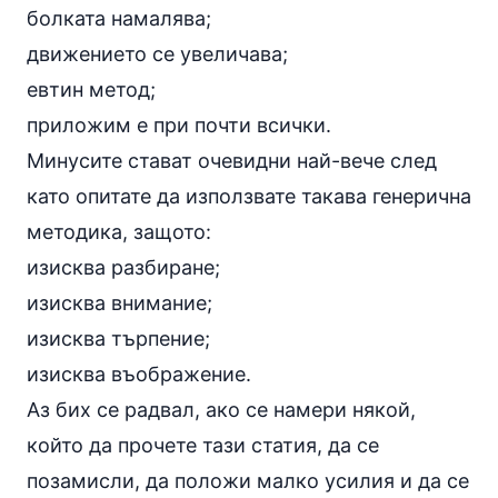
болката намалява;
движението се увеличава;
евтин метод;
приложим е при почти всички.
Минусите стават очевидни най-вече след
като опитате да използвате такава генерична
методика, защото:
изисква разбиране;
изисква внимание;
изисква търпение;
изисква въображение.
Аз бих се радвал, ако се намери някой,
който да прочете тази статия, да се
позамисли, да положи малко усилия и да се