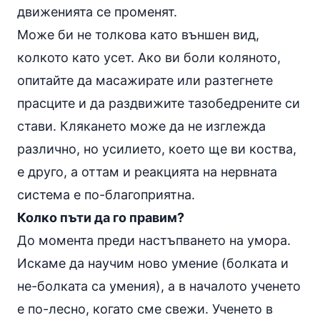
движенията се променят.
Може би не толкова като външен вид,
колкото като усет. Ако ви боли коляното,
опитайте да масажирате или разтегнете
прасците и да раздвижите тазобедрените си
стави
. Клякането може да не изглежда
различно, но усилието, което ще ви коства,
е друго, а оттам и реакцията на нервната
система е по-благоприятна.
Колко пъти да го правим?
До момента преди настъпването на умора.
Искаме да научим ново умение (болката и
не-болката са умения), а в началото ученето
е по-лесно, когато сме свежи. Ученето в