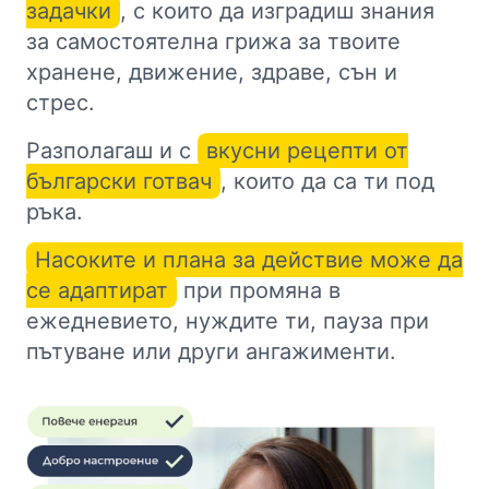
задачки
, с които да изградиш знания
за самостоятелна грижа за твоите
хранене, движение, здраве, сън и
стрес.
Разполагаш и с
вкусни рецепти от
български готвач
, които да са ти под
ръка.
Насоките и плана за действие може да
се адаптират
при промяна в
ежедневието, нуждите ти, пауза при
пътуване или други ангажименти.