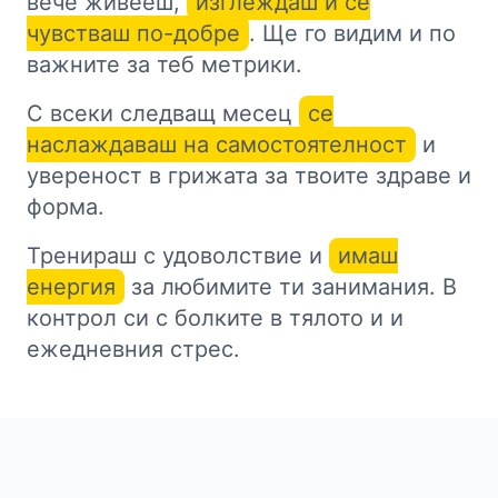
вече живееш,
изглеждаш и се
чувстваш по-добре
. Ще го видим и по
важните за теб метрики.
С всеки следващ месец
се
наслаждаваш на самостоятелност
и
увереност в грижата за твоите здраве и
форма.
Тренираш с удоволствие и
имаш
енергия
за любимите ти занимания. В
контрол си с болките в тялото и и
ежедневния стрес.