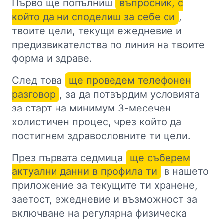
Първо ще попълниш
въпросник, с
който да ни споделиш за себе си
,
твоите цели, текущи ежедневие и
предизвикателства по линия на твоите
форма и здраве.
След това
ще проведем телефонен
разговор
, за да потвърдим условията
за старт на минимум 3-месечен
холистичен процес, чрез който да
постигнем здравословните ти цели.
През първата седмица
ще съберем
актуални данни в профила ти
в нашето
приложение за текущите ти хранене,
заетост, ежедневие и възможност за
включване на регулярна физическа