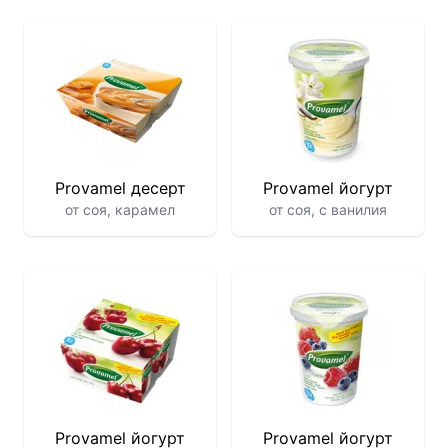
Provamel десерт
Provamel йогурт
от соя, карамел
от соя, с ванилия
Provamel йогурт
Provamel йогурт