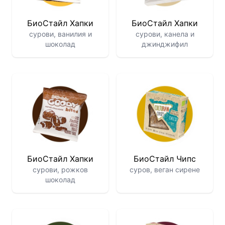
БиоСтайл Хапки
БиоСтайл Хапки
сурови, ванилия и
сурови, канела и
шоколад
джинджифил
БиоСтайл Хапки
БиоСтайл Чипс
сурови, рожков
суров, веган сирене
шоколад