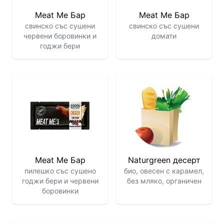
Meat Me Бар
Meat Me Бар
свинско със сушени
свинско със сушени
червени боровинки и
домати
годжи бери
Meat Me Бар
Naturgreen десерт
пилешко със сушено
био, овесен с карамел,
годжи бери и червени
без мляко, органичен
боровинки