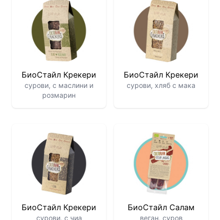
БиоСтайл Крекери
БиоСтайл Крекери
сурови, с маслини и
сурови, хляб с мака
розмарин
БиоСтайл Крекери
БиоСтайл Салам
сурови, с чиа
веган, суров