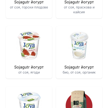
Sojagutr йогурт
Sojagutr йогурт
от соя, горски плодове
от соя, праскова и
кайсия
Sojagutr йогурт
Sojagutr йогурт
от соя, ягоди
био, от соя, органик