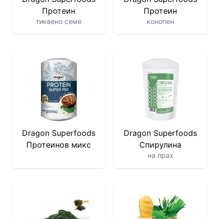
Протеин
Протеин
тиквено семе
конопен
Dragon Superfoods
Dragon Superfoods
Протеинов микс
Спирулина
на прах