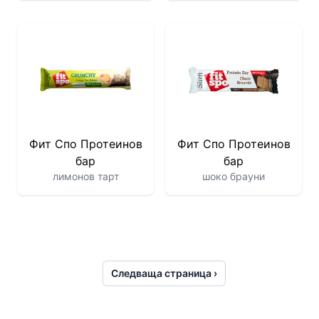
Фит Спо Протеинов
Фит Спо Протеинов
бар
бар
лимонов тарт
шоко брауни
Следваща страница ›