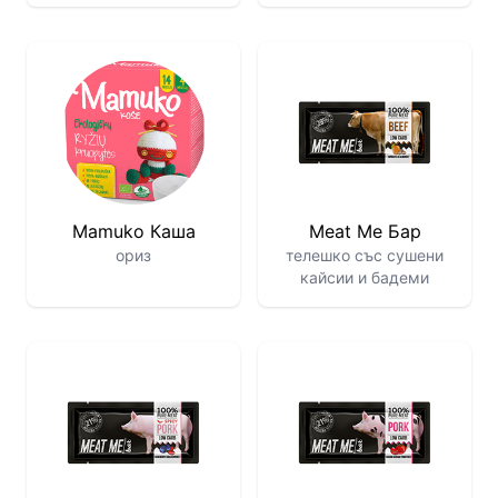
Mamuko Каша
Meat Me Бар
ориз
телешко със сушени
кайсии и бадеми