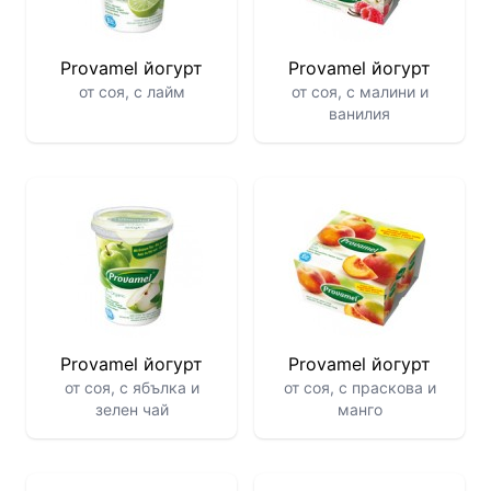
Provamel йогурт
Provamel йогурт
от соя, с лайм
от соя, с малини и
ванилия
Provamel йогурт
Provamel йогурт
от соя, с ябълка и
от соя, с праскова и
зелен чай
манго