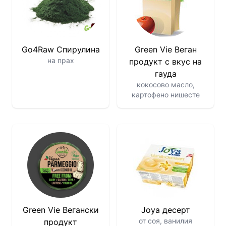
Go4Raw Спирулина
Green Vie Веган
на прах
продукт с вкус на
гауда
кокосово масло,
картофено нишесте
Green Vie Вегански
Joya десерт
от соя, ванилия
продукт