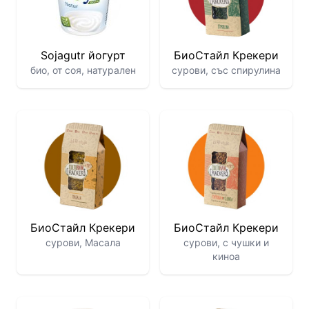
Sojagutr йогурт
БиоСтайл Крекери
био, от соя, натурален
сурови, със спирулина
БиоСтайл Крекери
БиоСтайл Крекери
сурови, Масала
сурови, с чушки и
киноа