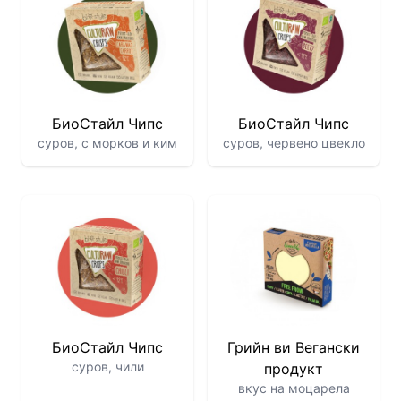
БиоСтайл Чипс
БиоСтайл Чипс
суров, с морков и ким
суров, червено цвекло
БиоСтайл Чипс
Грийн ви Вегански
суров, чили
продукт
вкус на моцарела