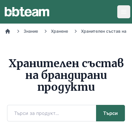
BB-Team
Отв
Знание
Хранене
Хранителен състав на х
Начало
Хранителен състав
на брандирани
продукти
Търси