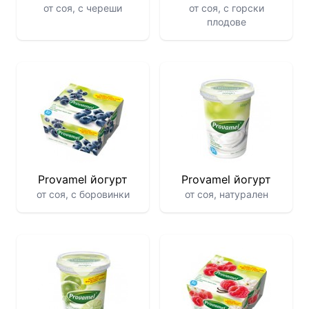
от соя, с череши
от соя, с горски
плодове
Provamel йогурт
Provamel йогурт
от соя, с боровинки
от соя, натурален