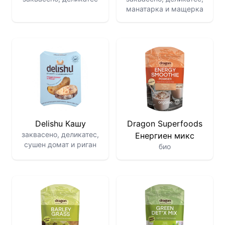
манатарка и мащерка
Delishu Кашу
Dragon Superfoods
заквасено, деликатес,
Енергиен микс
сушен домат и риган
био