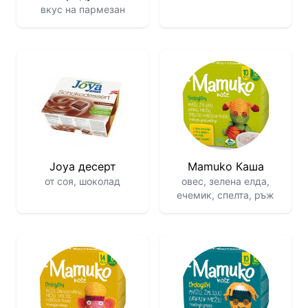
вкус на пармезан
Joya десерт
Mamuko Каша
от соя, шоколад
овес, зелена елда,
ечемик, спелта, ръж