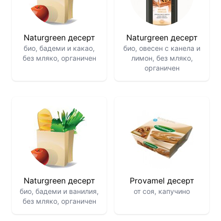
Naturgreen десерт
Naturgreen десерт
био, бадеми и какао,
био, овесен с канела и
без мляко, органичен
лимон, без мляко,
органичен
Naturgreen десерт
Provamel десерт
био, бадеми и ванилия,
от соя, капучино
без мляко, органичен