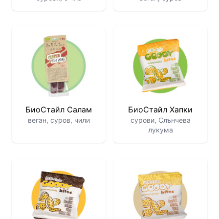
БиоСтайл Салам
БиоСтайл Хапки
веган, суров, чили
сурови, Слънчева
лукума