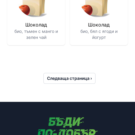
Шоколад
Шоколад
био, тъмен с манго и
био, бял с ягоди и
зелен чай
йогурт
Следваща страница ›