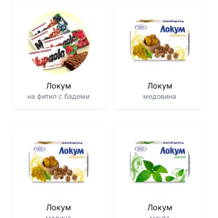
Локум
Локум
на фитил с бадеми
медовина
Локум
Локум
медина
мента