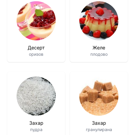
Десерт
Желе
оризов
плодово
Захар
Захар
пудра
гранулирана