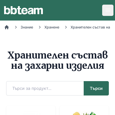
BB-Team
Отв
Знание
Хранене
Хранителен състав на х
Начало
Хранителен състав
на захарни изделия
Търси