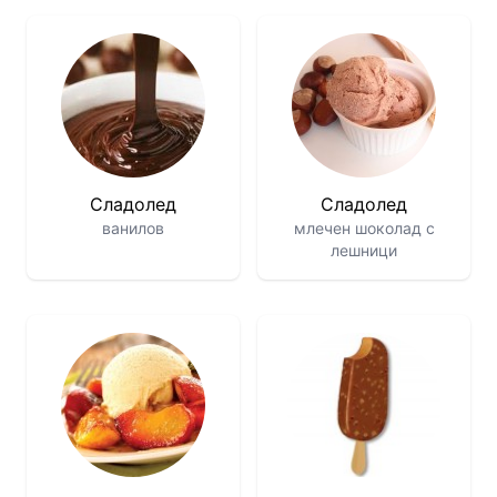
Сладолед
Сладолед
ванилов
млечен шоколад с
лешници