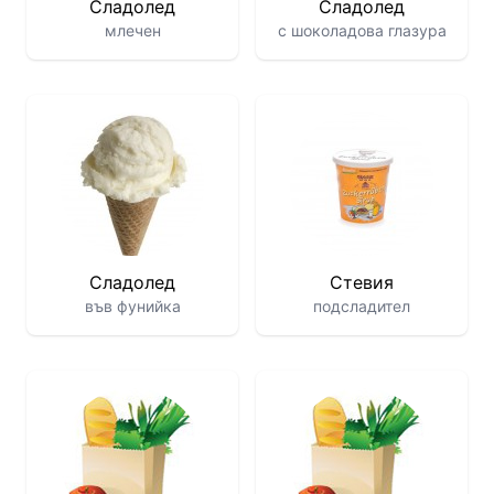
Сладолед
Сладолед
млечен
с шоколадова глазура
Сладолед
Стевия
във фунийка
подсладител