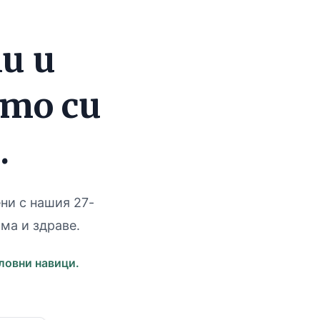
и и
ито си
.
ни с нашия 27-
ма и здраве.
ловни навици.