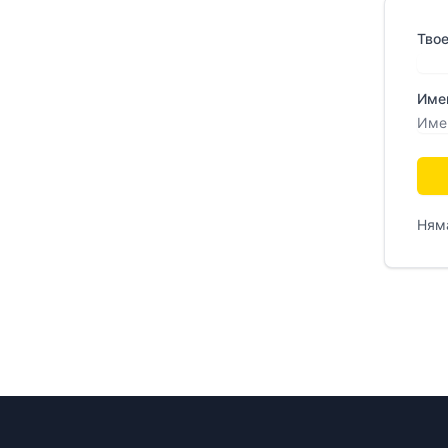
Тво
Име
Няма