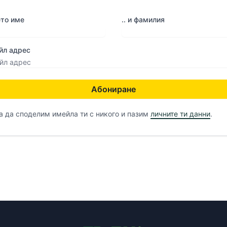
ето име
.. и фамилия
йл адрес
Абониране
 да споделим имейла ти с никого и пазим
личните ти данни
.