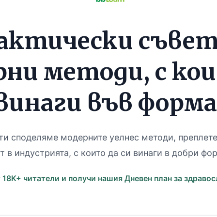
актически съвет
ни методи, с ко
винаги във форма
и споделяме модерните уелнес методи, преплете
т в индустрията, с които да си винаги в добри фор
т 18К+ читатели и получи нашия Дневен план за здравос