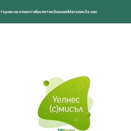
тории на клиенти
Бюлетин
Знание
Магазин
За нас