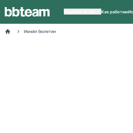
BB-Team
Решения за теб
Как работим
Ис
Имейл бюлетин
Начало