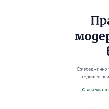
Пр
модер
Ежеседмично т
годишен опи
Стани част о