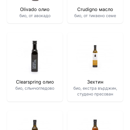
Olivado олио
Crudigno масло
био, от авокадо
био, от тиквено семе
Clearspring олио
Зехтин
био, слънчогледово
био, екстра върджин,
студено пресован