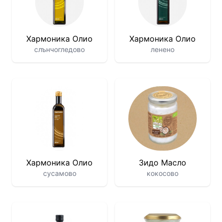
Хармоника Олио
Хармоника Олио
слънчогледово
ленено
Хармоника Олио
Зидо Масло
сусамово
кокосово