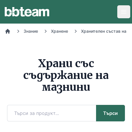
BB-Team
Отв
Знание
Хранене
Хранителен състав на х
Начало
Храни със
съдържание на
мазнини
Търси