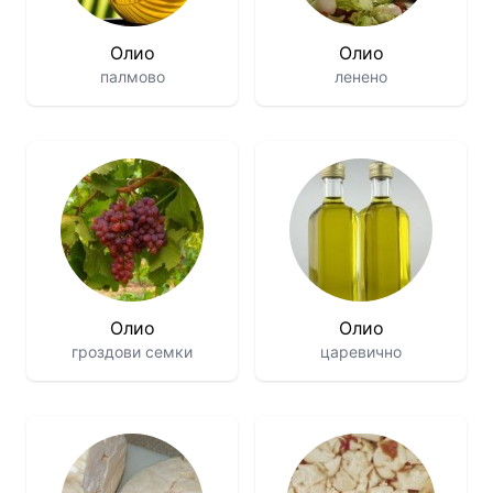
Олио
Олио
палмово
ленено
Олио
Олио
гроздови семки
царевично