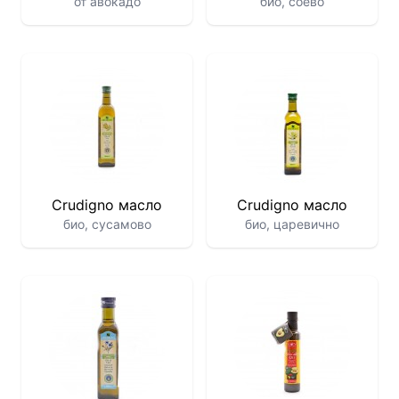
от авокадо
био, соево
Crudigno масло
Crudigno масло
био, сусамово
био, царевично