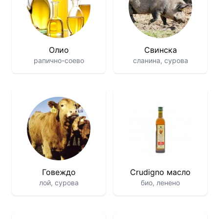
Олио
Свинска
рапично-соево
сланина, сурова
Говеждо
Crudigno масло
лой, сурова
био, ленено