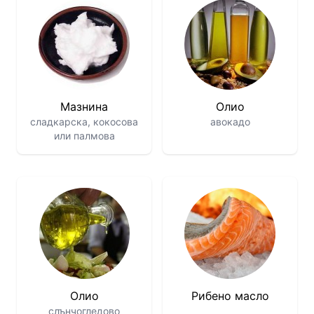
Мазнина
Олио
сладкарска, кокосова
авокадо
или палмова
Олио
Рибено масло
слънчогледово