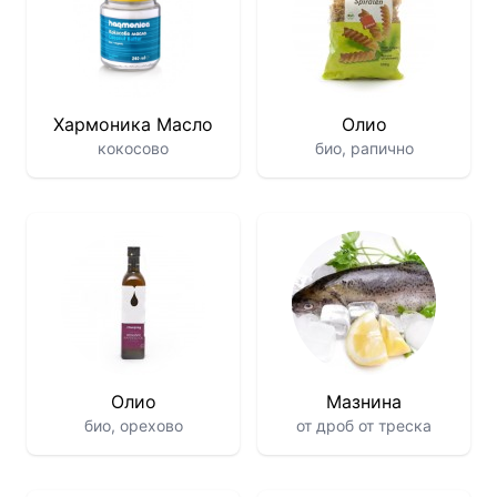
Хармоника Масло
Олио
кокосово
био, рапично
Олио
Мазнина
био, орехово
от дроб от треска