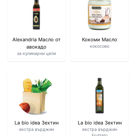
Alexandria Масло от
Кокоми Масло
кокосово
авокадо
за кулинарни цели
La bio idea Зехтин
La bio idea Зехтин
екстра върджин
екстра върджин
Fruttato