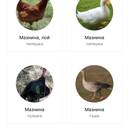
Мазнина, лой
Мазнина
пилешка
патешка
Мазнина
Мазнина
пуешка
гъша