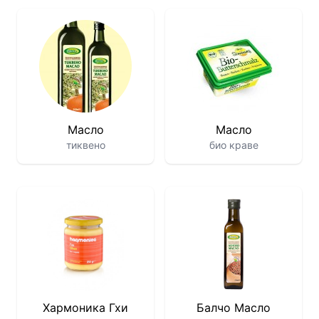
Масло
Масло
тиквено
био краве
Хармоника Гхи
Балчо Масло