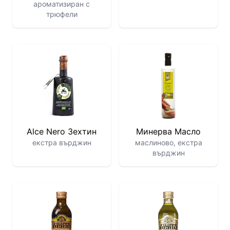
ароматизиран с
трюфели
Alce Nero Зехтин
Минерва Масло
екстра върджин
маслиново, екстра
върджин