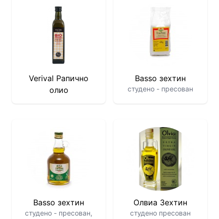
Verival Рапично
Basso зехтин
студено - пресован
олио
Basso зехтин
Олвиа Зехтин
студено - пресован,
студено пресован