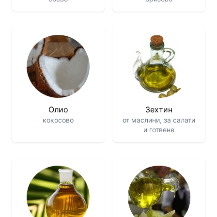
Олио
Зехтин
кокосово
от маслини, за салати
и готвене