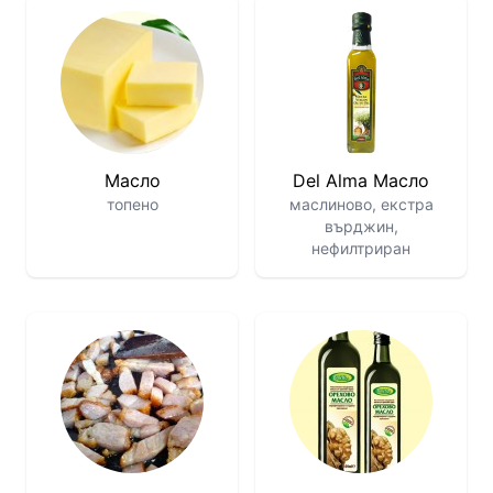
Масло
Del Alma Масло
топено
маслиново, екстра
върджин,
нефилтриран