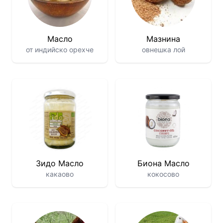
Масло
Мазнина
от индийско орехче
овнешка лой
Зидо Масло
Биона Масло
какаово
кокосово