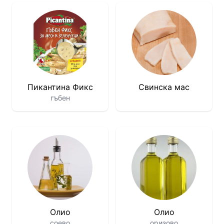
Пикантина Фикс
Свинска мас
гъбен
Олио
Олио
соево
оризово