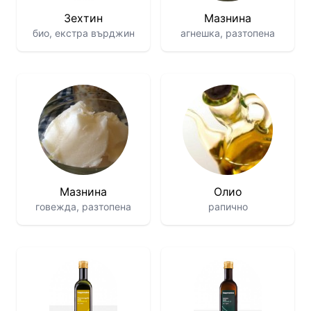
Зехтин
Мазнина
био, екстра върджин
агнешка, разтопена
Мазнина
Олио
говежда, разтопена
рапично