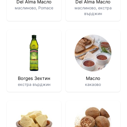
Del Alma Масло
Del Alma Масло
маслиново, Pomace
маслиново, екстра
върджин
Borges Зехтин
Масло
екстра върджин
какаово