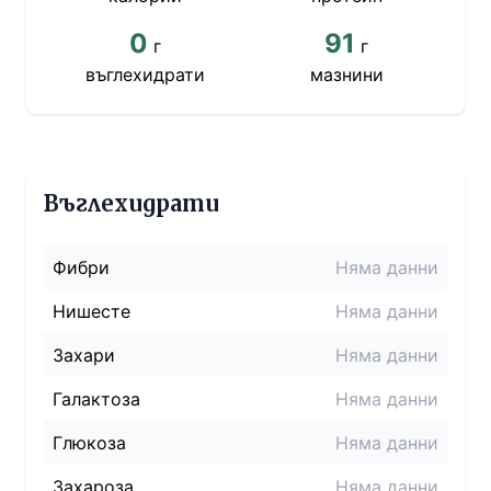
0
91
г
г
въглехидрати
мазнини
Въглехидрати
Фибри
Няма данни
Нишесте
Няма данни
Захари
Няма данни
Галактоза
Няма данни
Глюкоза
Няма данни
Захароза
Няма данни