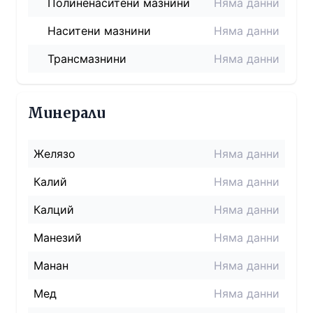
Полиненаситени мазнини
Няма данни
Наситени мазнини
Няма данни
Трансмазнини
Няма данни
Минерали
Желязо
Няма данни
Калий
Няма данни
Калций
Няма данни
Манезий
Няма данни
Манан
Няма данни
Мед
Няма данни