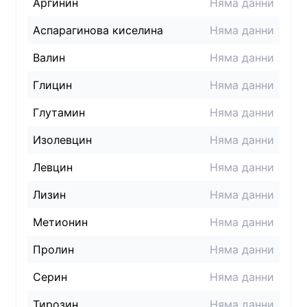
Аргинин
Няма данни
Аспарагинова киселина
Няма данни
Валин
Няма данни
Глицин
Няма данни
Глутамин
Няма данни
Изолевцин
Няма данни
Левцин
Няма данни
Лизин
Няма данни
Метионин
Няма данни
Пролин
Няма данни
Серин
Няма данни
Тирозин
Няма данни