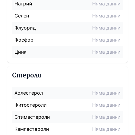
Натрий
Няма данни
Селен
Няма данни
Флуорид
Няма данни
Фосфор
Няма данни
Цинк
Няма данни
Стероли
Холестерол
Няма данни
Фитостероли
Няма данни
Стимастероли
Няма данни
Кампестероли
Няма данни