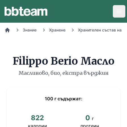
BB-Team
Отв
Знание
Хранене
Хранителен състав на х
Начало
Filippo Berio Масло
Маслиново, био, екстра върджин
100
г
съдържат:
822
0
г
калории
протеин