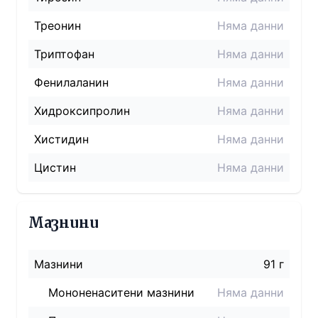
Треонин
Няма данни
Триптофан
Няма данни
Фенилаланин
Няма данни
Хидроксипролин
Няма данни
Хистидин
Няма данни
Цистин
Няма данни
Мазнини
Мазнини
91 г
Мононенаситени мазнини
Няма данни