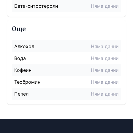
Бета-ситостероли
Няма данни
Още
Алкохол
Няма данни
Вода
Няма данни
Кофеин
Няма данни
Теобромин
Няма данни
Пепел
Няма данни