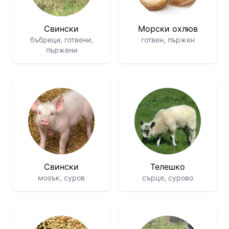
Свински
Морски охлюв
бъбреци, готвени,
готвен, пържен
пържени
Свински
Телешко
мозък, суров
сърце, сурово