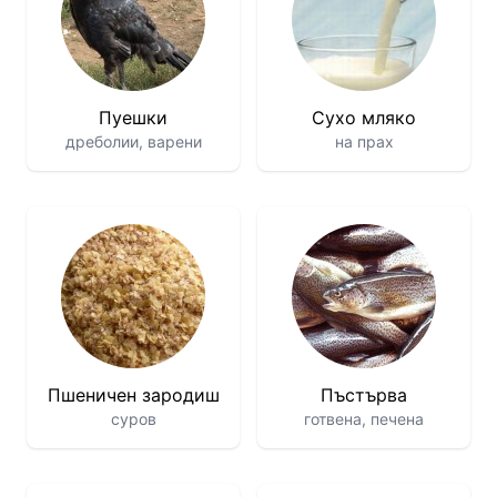
Пуешки
Сухо мляко
дреболии, варени
на прах
Пшеничен зародиш
Пъстърва
суров
готвена, печенa