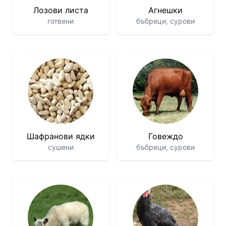
Лозови листа
Агнешки
готвени
бъбреци, сурови
Шафранови ядки
Говеждо
сушени
бъбреци, сурови