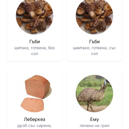
Гъби
Гъби
шитаке, готвена, без
шиитаке, готвена, със
сол
сол
Леберкез
Ему
дроб със сирене,
печено на грил