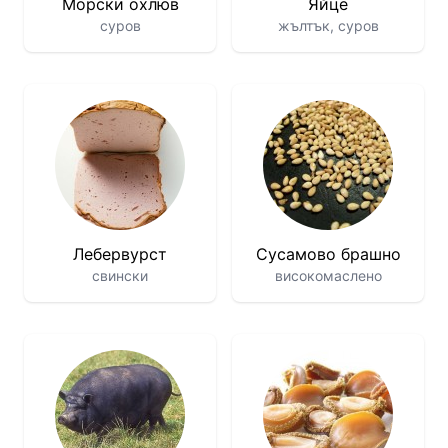
Морски охлюв
Яйце
суров
жълтък, суров
Лебервурст
Сусамово брашно
свински
високомаслено