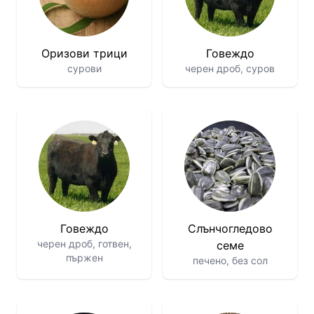
Оризови трици
Говеждо
сурови
черен дроб, суров
Говеждо
Слънчогледово
черен дроб, готвен,
семе
пържен
печено, без сол