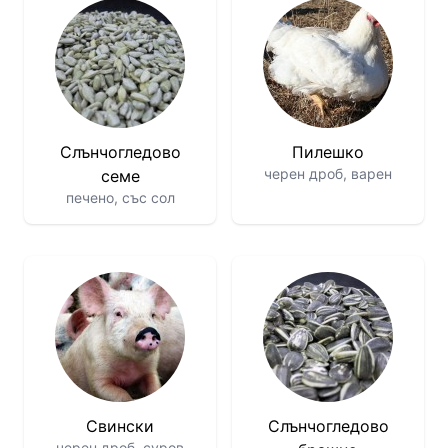
Слънчогледово
Пилешко
черен дроб, варен
семе
печено, със сол
Свински
Слънчогледово
черен дроб, суров