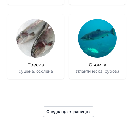
Треска
Сьомга
сушена, осолена
атлантическa, сурова
Следваща страница ›