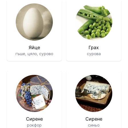
Яйце
Грах
гъше, цяло, сурово
сурова
Сирене
Сирене
рокфор
синьо