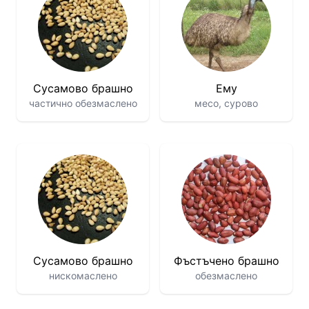
Сусамово брашно
Ему
частично обезмаслено
месо, сурово
Сусамово брашно
Фъстъчено брашно
нискомаслено
обезмаслено