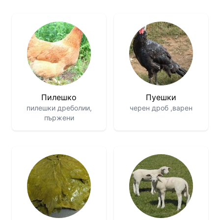
Пилешко
Пуешки
пилешки дреболии,
черен дроб ,варен
пържени