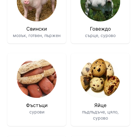
Свински
Говеждо
мозък, готвен, пържен
сърце, сурово
Фъстъци
Яйце
сурови
пъдпъдъче, цяло,
сурово