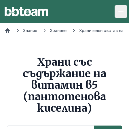
BB-Team
Отв
Знание
Хранене
Хранителен състав на х
Начало
Храни със
съдържание на
витамин в5
(пантотенова
киселина)