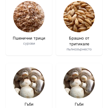
Пшенични трици
Брашно от
сурови
тритикале
пълнозърнесто
Гъби
Гъби