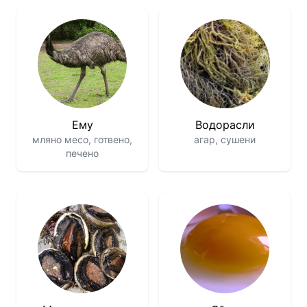
Ему
Водорасли
мляно месо, готвено,
агар, сушени
печено