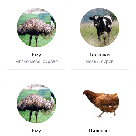
Ему
Телешки
мляно месо, сурово
мозък, суров
Ему
Пилешко