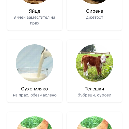
Яйце
Сирене
яйчен заместител на
джетост
прах
Сухо мляко
Телешки
на прах, обезмаслено
бъбреци, сурови