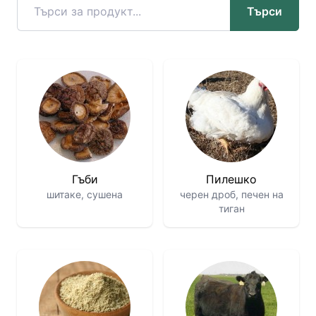
Търси
Гъби
Пилешко
шитаке, сушена
черен дроб, печен на
тиган