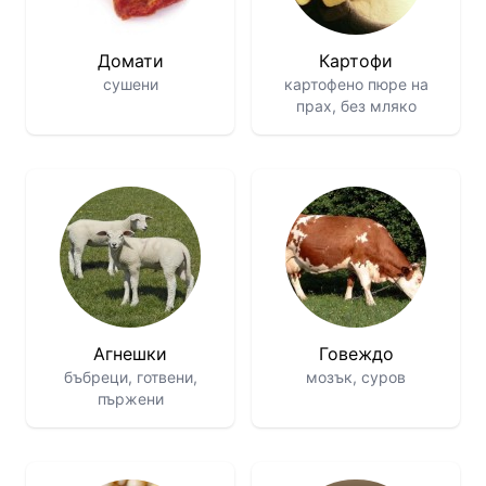
Домати
Картофи
сушени
картофено пюре на
прах, без мляко
Агнешки
Говеждо
бъбреци, готвени,
мозък, суров
пържени