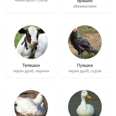
брашно
обезмаслено
Телешки
Пуешки
черен дроб, пържен
черен дроб, суров