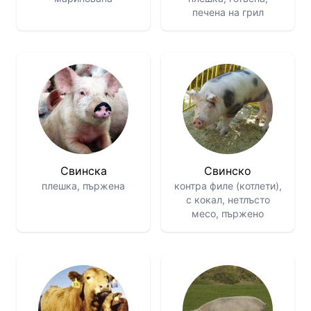
печена на грил
Свинска
Свинско
плешка, пържена
контра филе (котлети),
с кокал, нетлъсто
месо, пържено