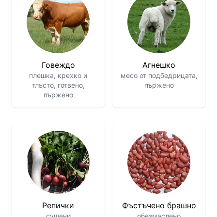
Говеждо
Агнешко
плешка, крехко и
месо от подбедрицата,
тлъсто, готвено,
пържено
пържено
Репички
Фъстъчено брашно
сушени
обезмаслено