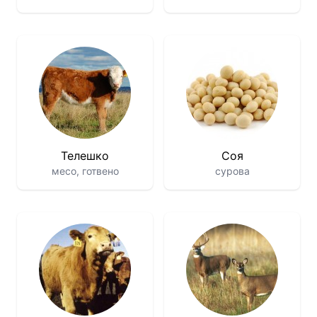
Телешко
Соя
месо, готвено
суровa