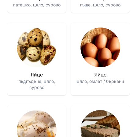
патешко, цяло, сурово
гъше, цяло, сурово
Яйце
Яйце
пъдпъдъче, цяло,
цяло, омлет / бъркани
сурово