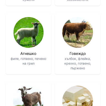
Агнешко
Говеждо
филе, готвено, печено
хълбок, флейка,
на грил
крехко, готвено,
пържено