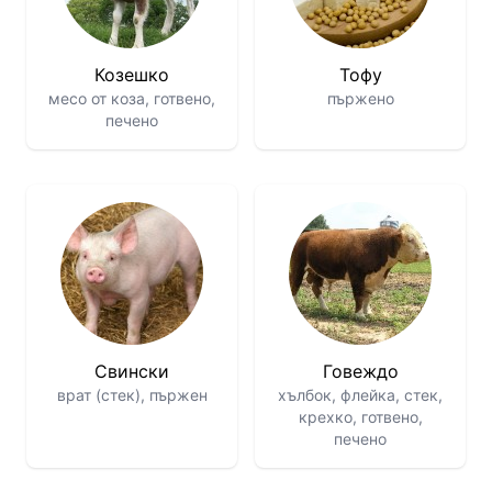
Козешко
Тофу
месо от коза, готвено,
пържено
печено
Свински
Говеждо
врат (стек), пържен
хълбок, флейка, стек,
крехко, готвено,
печено