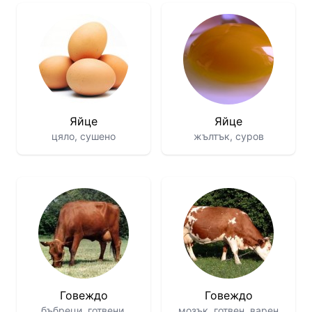
Яйце
Яйце
цяло, сушено
жълтък, суров
Говеждо
Говеждо
бъбреци, готвени,
мозък, готвен, варен