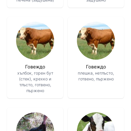
Говеждо
Говеждо
хълбок, горен бут
плешка, нетлъсто,
(стек), крехко и
готвено, пържено
тлъсто, готвено,
пържено