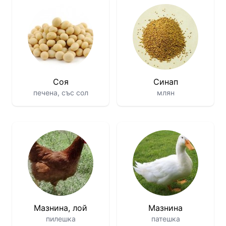
Соя
Синап
печена, със сол
млян
Мазнина, лой
Мазнина
пилешка
патешка