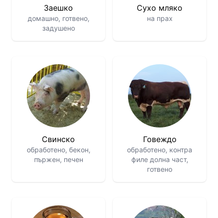
Заешко
Сухо мляко
домашно, готвено,
на прах
задушено
Свинско
Говеждо
обработено, бекон,
обработено, контра
пържен, печен
филе долна част,
готвено