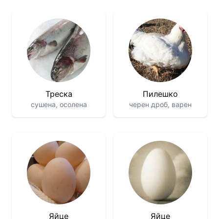
Треска
Пилешко
сушена, осолена
черен дроб, варен
Яйце
Яйце