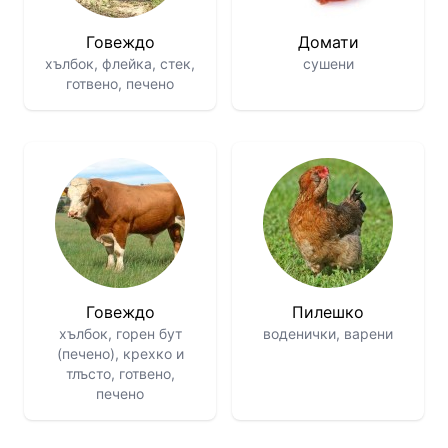
Говеждо
Домати
хълбок, флейка, стек,
сушени
готвено, печено
Говеждо
Пилешко
хълбок, горен бут
воденички, варени
(печено), крехко и
тлъсто, готвено,
печено