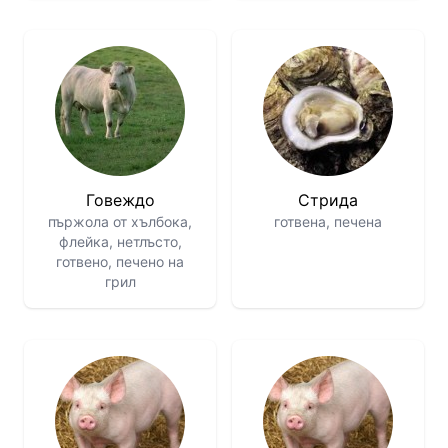
Говеждо
Стрида
пържола от хълбока,
готвена, печена
флейка, нетлъсто,
готвено, печено на
грил