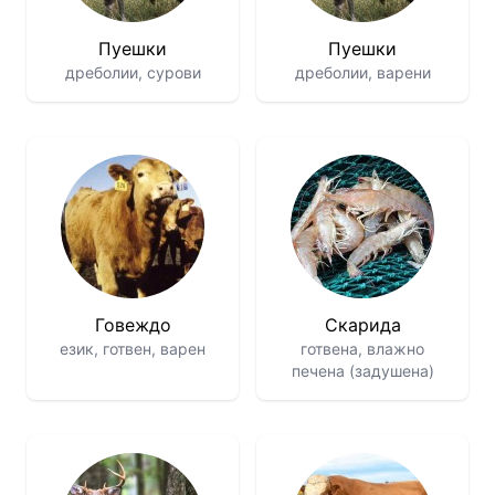
Пуешки
Пуешки
дреболии, сурови
дреболии, варени
Говеждо
Скарида
език, готвен, варен
готвена, влажно
печена (задушена)