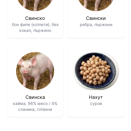
Свинско
Свински
бон филе (котлети), без
ребра, пържени
кокал, пържено
Свинскa
Нахут
кайма, 96% месо / 4%
суров
сланина, готвена