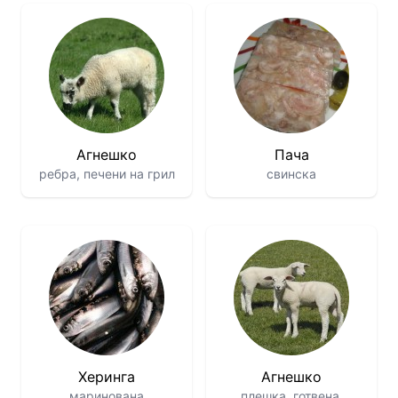
Агнешко
Пача
ребра, печени на грил
свинска
Херинга
Агнешко
маринована
плешка, готвена,