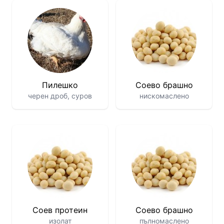
Пилешко
Соево брашно
черен дроб, суров
нискомаслено
Соев протеин
Соево брашно
изолат
пълномаслено