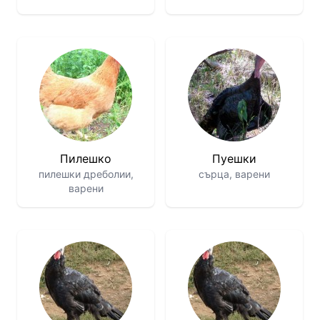
Пилешко
Пуешки
пилешки дреболии,
сърца, варени
варени