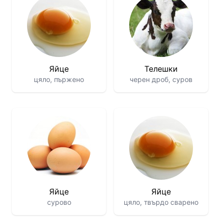
Яйце
Телешки
цяло, пържено
черен дроб, суров
Яйце
Яйце
сурово
цяло, твърдо сварено