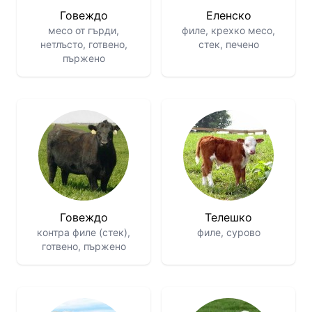
Говеждо
Еленско
месо от гърди,
филе, крехко месо,
нетлъсто, готвено,
стек, печено
пържено
Говеждо
Телешко
контра филе (стек),
филе, сурово
готвено, пържено