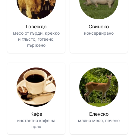
Говеждо
Свинско
месо от гърди, крехко
консервирано
и тлъсто, готвено,
пържено
Кафе
Еленско
инстантно кафе на
мляно месо, печено
прах