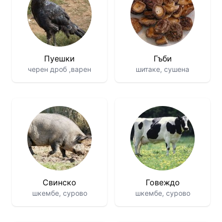
Пуешки
Гъби
черен дроб ,варен
шитаке, сушена
Свинско
Говеждо
шкембе, сурово
шкембе, сурово