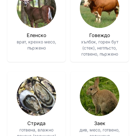
Еленско
Говеждо
врат, крехко месо,
хълбок, горен бут
пържено
(стек), нетлъсто,
готвено, пържено
Стрида
Заек
готвена, влажно
див, месо, готвено,
печена (задушена)
задушено