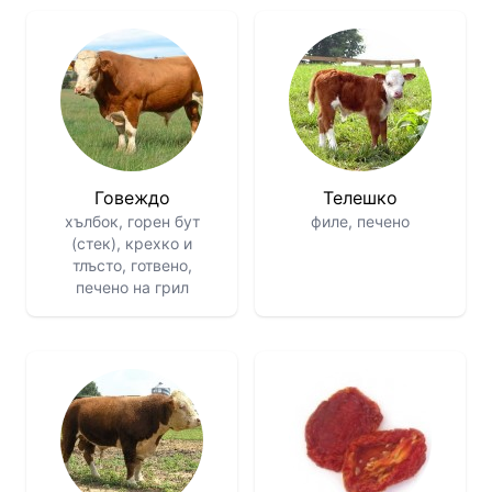
Говеждо
Телешко
хълбок, горен бут
филе, печено
(стек), крехко и
тлъсто, готвено,
печено на грил