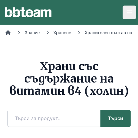
BB-Team
Отв
Знание
Хранене
Хранителен състав на х
Начало
Храни със
съдържание на
витамин в4 (холин)
Търси