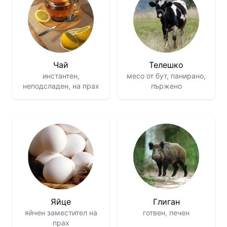
Чай
Телешко
инстантен,
месо от бут, панирано,
неподсладен, на прах
пържено
Яйце
Глиган
яйчен заместител на
готвен, печен
прах