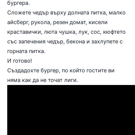
бургера.
Сложете чедър върху долната питка, малко
айсберг, рукола, резен домат, кисели
краставички, люта чушка, лук, сос, кюфтето
със запечения чедър, бекона и захлупете с
горната питка.
И готово!
Създадохте бургер, по който гостите ви
няма как да не точат лиги.