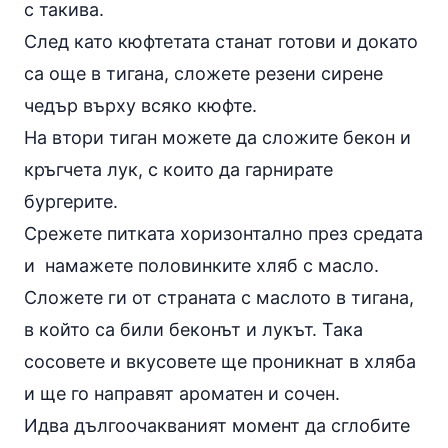
с такива.
След като кюфтетата станат готови и докато
са още в тигана, сложете резени сирене
чедър върху всяко кюфте.
На втори тиган можете да сложите бекон и
кръгчета лук, с които да гарнирате
бургерите.
Срежете питката хоризонтално през средата
и намажете половинките хляб с масло.
Сложете ги от страната с маслото в тигана,
в който са били беконът и лукът. Така
сосовете и вкусовете ще проникнат в хляба
и ще го направят ароматен и сочен.
Идва дългоочакваният момент да сглобите