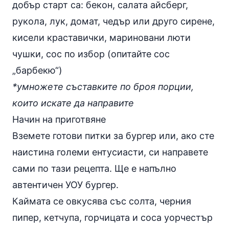
добър старт са: бекон, салата айсберг,
рукола, лук, домат, чедър или друго сирене,
кисели краставички, мариновани люти
чушки, сос по избор (опитайте сос
„барбекю“)
*умножете съставките по броя порции,
които искате да направите
Начин на приготвяне
Вземете готови питки за бургер или, ако сте
наистина големи ентусиасти, си направете
сами по
тази рецепта
. Ще е напълно
автентичен УОУ бургер.
Каймата се овкусява със солта, черния
пипер, кетчупа, горчицата и соса уорчестър