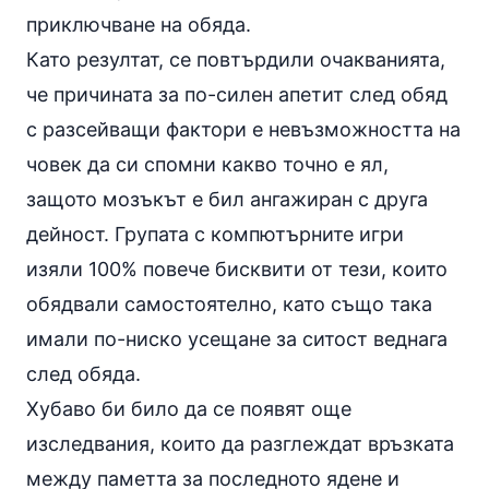
приключване на обяда.
Като резултат, се повтърдили очакванията,
че причината за по-силен апетит след обяд
с разсейващи фактори е невъзможността на
човек да си спомни какво точно е ял,
защото мозъкът е бил ангажиран с друга
дейност. Групата с компютърните игри
изяли 100% повече бисквити от тези, които
обядвали самостоятелно, като също така
имали по-ниско усещане за ситост веднага
след обяда.
Хубаво би било да се появят още
изследвания, които да разглеждат връзката
между паметта за последното ядене и