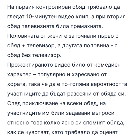
На първия контролиран обяд трябвало да
гледат 10-минутен видео клип, а при втория
обяд телевизията била премахната.
Половината от жените започнали първо с
обяд
+ телевизор, а другата половина - с
обяд без телевизор.
Прожектираното видео било от комедиен
характер – популярно и харесвано от
хората, така че да е по-голяма вероятността
участниците да бъдат разсеяни от обяда си.
След приключване на всеки обяд, на
участниците им били задавани въпроси
относно това колко ясно си спомнят обяда,
как се чувстват, като трябвало да оценят