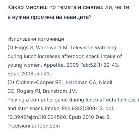
Какво мислиш по темата и смяташ ли, че ти
е нужна промяна на навиците?
Използвани източници
(1) Higgs S, Woodward M. Television watching
during lunch increases afternoon snack intake of
young women. Appetite. 2009 Feb;52(1):39-43.
Epub 2008 Jul 23.
(2)
Oldham-Cooper RE
1,
Hardman CA
,
Nicoll
CE
,
Rogers PJ
,
Brunstrom JM
.
Playing a computer game during lunch affects fullness,
and later snack intake. Feb;93(2):308-13. doi:
10.3945/ajcn.110.004580. Epub 2010 Dec 8.
Precisionnutrition.com