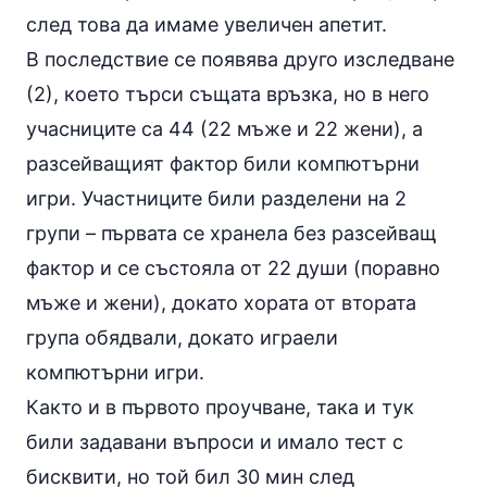
след това да имаме увеличен апетит.
В последствие се появява друго изследване
(2), което търси същата връзка, но в него
учасниците са 44 (22 мъже и 22 жени), а
разсейващият фактор били компютърни
игри. Участниците били разделени на 2
групи – първата се хранела без разсейващ
фактор и се състояла от 22 души (поравно
мъже и жени), докато хората от втората
група обядвали, докато играели
компютърни игри.
Както и в първото проучване, така и тук
били задавани въпроси и имало тест с
бисквити, но той бил 30 мин след