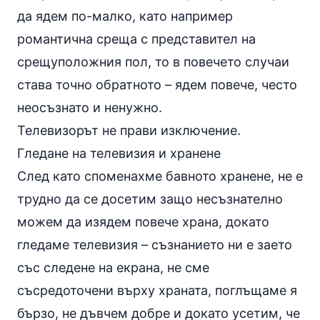
да ядем по-малко, като например
романтична среща с представител на
срещуположния пол, то в повечето случаи
става точно обратното – ядем повече, често
неосъзнато и ненужно.
Телевизорът не прави изключение.
Гледане на телевизия и хранене
След като споменахме бавното хранене, не е
трудно да се досетим защо несъзнателно
можем да изядем повече храна, докато
гледаме телевизия – съзнанието ни е заето
със следене на екрана, не сме
съсредоточени върху храната, поглъщаме я
бързо, не дъвчем добре и докато усетим, че