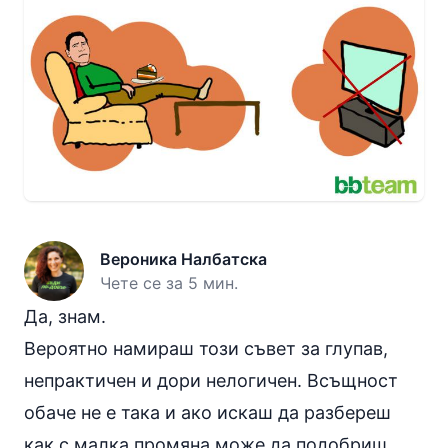
Вероника Налбатска
Чете се за 5 мин.
Да, знам.
Вероятно намираш този съвет за глупав,
непрактичен и дори нелогичен. Всъщност
обаче не е така и ако искаш да разбереш
как с малка промяна може да подобриш