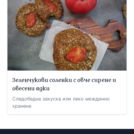
Зеленчукови соленки с овче сирене и
овесени ядки
Следобедна закуска или леко междинно
хранене