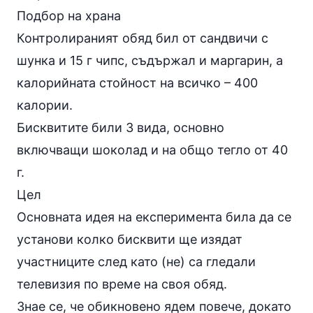
Подбор на храна
Контролираният обяд бил от сандвичи с
шунка и 15 г чипс, съдържал и маргарин, а
калорийната стойност на всичко – 400
калории.
Бисквитите били 3 вида, основно
включващи шоколад и на общо тегло от 40
г.
Цел
Основната идея на експеримента била да се
установи колко бисквити ще изядат
участниците след като (не) са гледали
телевизия по време на своя обяд.
Знае се, че обикновено ядем повече, докато