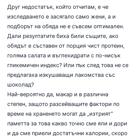
Друг недостатък, който отчитам, е че
изследването е засягало само жени, а и
подборът на обяда не е съвсем оптимален.
Дали резултатите биха били същите, ако
обядът е съставен от порция чист протеин,
голяма салата и въглехидрати с по-нисък
гликемичен индекс
? Или пък след това не се
предлагаха изкушаващи лакомства със
шоколад?
Най-вероятно да, макар и в различна
степен, защото разсейващите фактори по
време на храненето могат да „изтрият“
паметта за това какво точно сме яли и дори
и да сме приели достатъчни калории, скоро