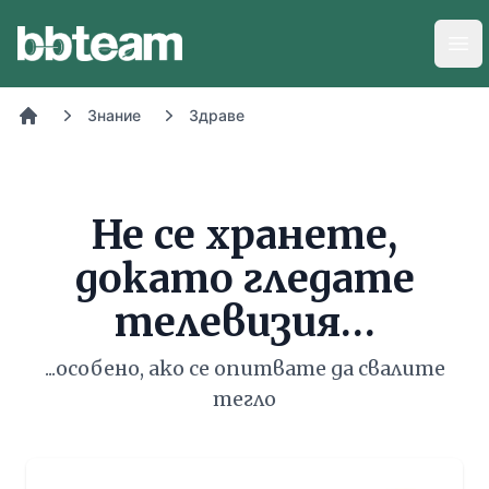
BB-Team
Отв
Знание
Здраве
Начало
Не се хранете,
докато гледате
телевизия…
...особено, ако се опитвате да свалите
тегло