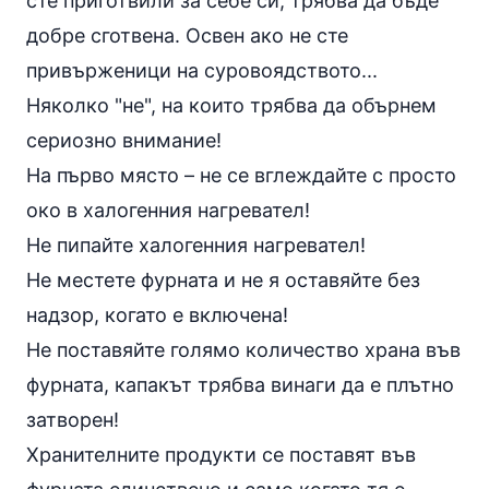
сте приготвили за себе си, трябва да бъде
добре сготвена. Освен ако не сте
привърженици на суровоядството...
Няколко "не", на които трябва да обърнем
сериозно внимание!
На първо място – не се вглеждайте с просто
око в халогенния нагревател!
Не пипайте халогенния нагревател!
Не местете фурната и не я оставяйте без
надзор, когато е включена!
Не поставяйте голямо количество храна във
фурната, капакът трябва винаги да е плътно
затворен!
Хранителните продукти се поставят във