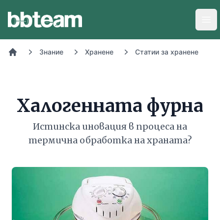
BB-Team
Отв
Знание
Хранене
Статии за хранене
Начало
Халогенната фурна
Истинска иновация в процеса на
термична обработка на храната?