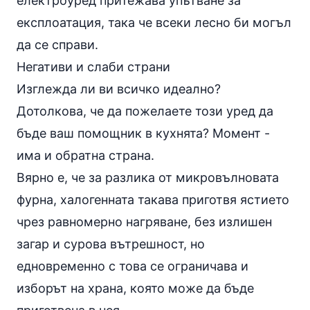
електроуред притежава упътване за
експлоатация, така че всеки лесно би могъл
да се справи.
Негативи и слаби страни
Изглежда ли ви всичко идеално?
Дотолкова, че да пожелаете този уред да
бъде ваш помощник в кухнята? Момент -
има и обратна страна.
Вярно е, че за разлика от микровълновата
фурна, халогенната такава приготвя ястието
чрез равномерно нагряване, без излишен
загар и сурова вътрешност, но
едновременно с това се ограничава и
изборът на храна, която може да бъде