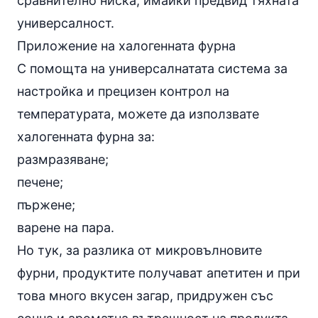
сравнително ниска, имайки предвид тяхната
универсалност.
Приложение на халогенната фурна
С помощта на универсалнатата система за
настройка и прецизен контрол на
температурата, можете да използвате
халогенната фурна за:
размразяване;
печене;
пържене
;
варене на пара.
Но тук, за разлика от микровълновите
фурни, продуктите получават апетитен и при
това много вкусен загар, придружен със