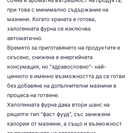
сочна и ароматна вътрешност на продукта,
при това с минимално съдържание на
мазнини. Когато храната е готова,
халогенната фурна се изключва
автоматично.
Времето за приготавянето на продуктите е
скъсено, снижена е енергийната
консумация, но "здравословно"- най-
ценното е именно възможността да се готви
без добавяне на допълнителни мазнини в
процеса на готвене.
Халогенната фурна дава втори шанс на
рецепти тип "фаст фууд", със занижени
калории от мазнини, а също и възможност