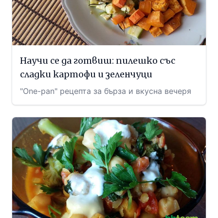
Научи се да готвиш: пилешко със
сладки картофи и зеленчуци
"One-pan" рецепта за бърза и вкусна вечеря