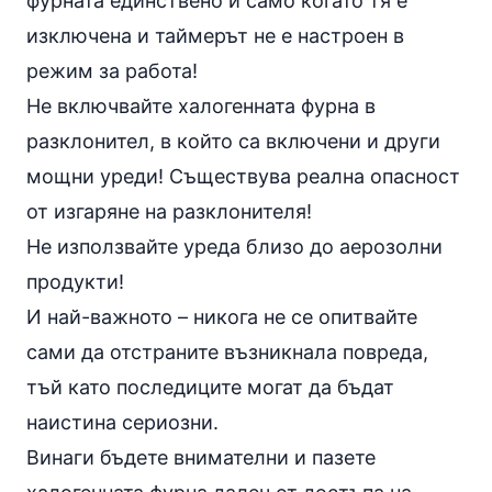
фурната единствено и само когато тя е
изключена и таймерът не е настроен в
режим за работа!
Не включвайте халогенната фурна в
разклонител, в който са включени и други
мощни уреди! Съществува реална опасност
от изгаряне на разклонителя!
Не използвайте уреда близо до аерозолни
продукти!
И най-важното – никога не се опитвайте
сами да отстраните възникнала повреда,
тъй като последиците могат да бъдат
наистина сериозни.
Винаги бъдете внимателни и пазете