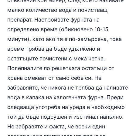
стъкления контейнер, след което наливате
малко количество вода и почистващ
препарат. Настройвате фурната на
определено време (обикновено 10-15
минути), като ако тя е по-замърсена, това
време трябва да бъде удължено и
остатъците почистени с мека четка.
Полепналите по решетката остатъци от
храна омекват от само себе си. Не
забравяйте, че никога не трябва да наливате
вода в капака на халогенната фурна. Преди
следваща употреба на уреда е необходимо
той да бъде подсушен и изстинал напълно.
Не забравяте и факта, че всеки един