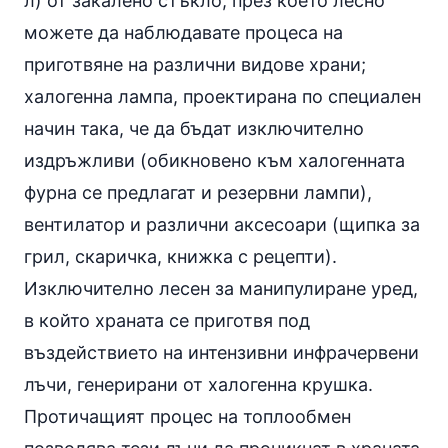
л) от закалено стъкло, през което лесно
можете да наблюдавате процеса на
приготвяне на различни видове храни;
халогенна лампа, проектирана по специален
начин така, че да бъдат изключително
издръжливи (обикновено към халогенната
фурна се предлагат и резервни лампи),
вентилатор и различни
аксесоари
(щипка за
грил, скаричка, книжка с
рецепти
).
Изключително лесен за манипулиране уред,
в който храната се приготвя под
въздействието на интензивни инфрачервени
лъчи, генерирани от халогенна крушка.
Протичащият процес на топлообмен