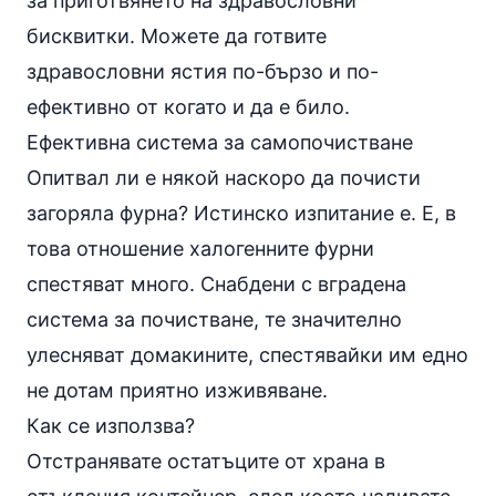
за приготвянето на здравословни
бисквитки. Можете да готвите
здравословни ястия по-бързо и по-
ефективно от когато и да е било.
Ефективна система за самопочистване
Опитвал ли е някой наскоро да почисти
загоряла фурна? Истинско изпитание е. Е, в
това отношение халогенните фурни
спестяват много. Снабдени с вградена
система за почистване, те значително
улесняват домакините, спестявайки им едно
не дотам приятно изживяване.
Как се използва?
Отстранявате остатъците от храна в