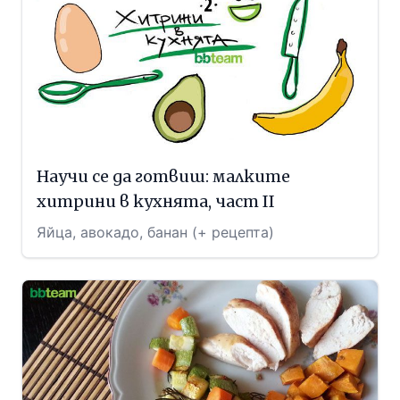
Научи се да готвиш: малките
хитрини в кухнята, част II
Яйца, авокадо, банан (+ рецепта)