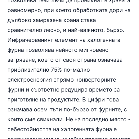
позволява тези лъчи да проникнат в храната
равномерно, при което обработката дори на
дълбоко замразена храна става
сравнително лесно, и най-важното, бързо.
Инфрачервеният елемент на халогенната
фурна позволява нейното мигновено
загряване, което от своя страна означава
приблизително 75% по-малко
електроенергия спрямо конверторните
фурни и съответно редуцира времето за
приготвяне на продуктите. В цифри това
означава осем пъти по-бързо от фурните, с
които сме свикнали. Не на последно място -
себестойността на халогенната фурна е