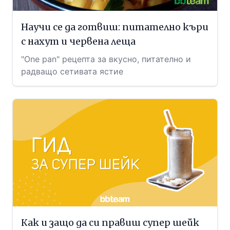
Научи се да готвиш: питателно къри
с нахут и червена леща
"One pan" рецепта за вкусно, питателно и
радващо сетивата ястие
Как и защо да си правиш супер шейк