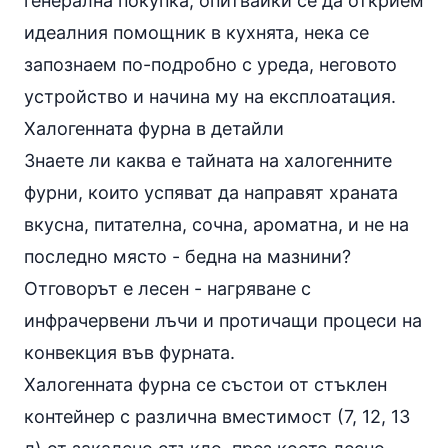
генерална покупка, опитвайки се да открием
идеалния помощник в кухнята, нека се
запознаем по-подробно с уреда, неговото
устройство и начина му на експлоатация.
Халогенната фурна в детайли
Знаете ли каква е тайната на халогенните
фурни, които успяват да направят храната
вкусна, питателна, сочна, ароматна, и не на
последно място - бедна на мазнини?
Отговорът е лесен - нагряване с
инфрачервени лъчи и протичащи процеси на
конвекция във фурната.
Халогенната фурна се състои от стъклен
контейнер с различна вместимост (7, 12, 13