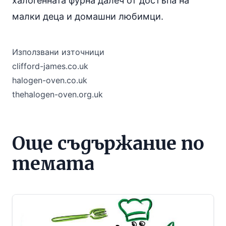
халогенната фурна далеч от достъпа на
малки деца и
домашни любимци
.
Използвани източници
clifford-james.co.uk
halogen-oven.co.uk
thehalogen-oven.org.uk
Още съдържание по
темата