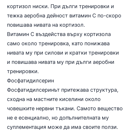
кортизол ниски. При дълги тренировки и
тежка аеробна дейност витамин C по-скоро
повишава нивата на кортизол.
Витамин C въздейства върху кортизола
само около тренировка, като понижава
нивата му при силови и кратки тренировки
и повишава нивата му при дълги аеробни
тренировки.
Фосфатидилсерин
Фосфатидилсеринът
притежава структура,
сходна на мастните киселини около
човешките нервни тъкани. Самото вещество
не е есенциално, но допълнителната му
суплементация може да има своите ползи.