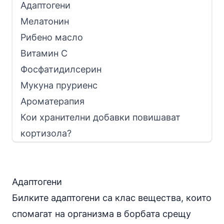
Адаптогени
Мелатонин
Рибено масло
Витамин C
Фосфатидилсерин
Мукуна пруриенс
Ароматерапия
Кои хранителни добавки повишават
кортизола?
Адаптогени
Билките
адаптогени
са клас вещества, които
спомагат на организма в борбата срещу