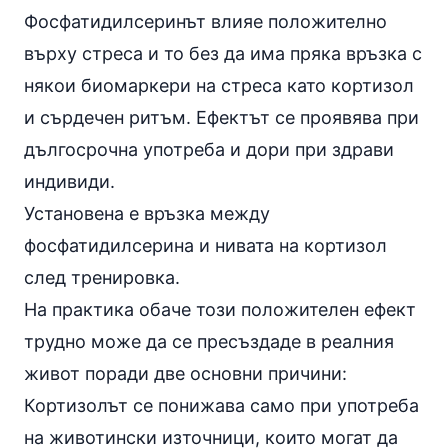
Фосфатидилсеринът влияе положително
върху стреса и то без да има пряка връзка с
някои биомаркери на стреса като кортизол
и сърдечен ритъм. Ефектът се проявява при
дългосрочна употреба и дори при здрави
индивиди.
Установена е връзка между
фосфатидилсерина и нивата на кортизол
след тренировка.
На практика обаче този положителен ефект
трудно може да се пресъздаде в реалния
живот поради две основни причини:
Кортизолът се понижава само при употреба
на животински източници, които могат да