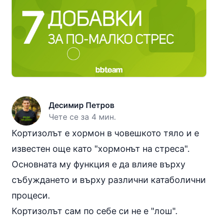
Десимир Петров
Чете се за 4 мин.
Кортизолът е хормон в човешкото тяло и е
известен още като "хормонът на стреса".
Основната му функция е да влияе върху
събуждането и върху различни катаболични
процеси.
Кортизолът сам по себе си не е "лош".