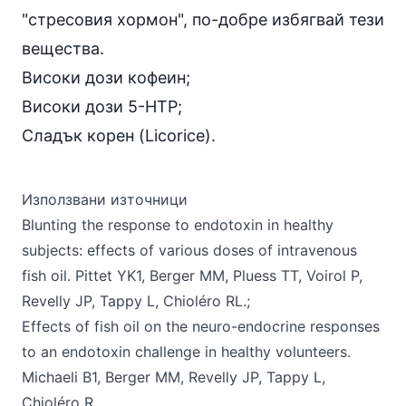
"стресовия хормон", по-добре избягвай тези
вещества.
Високи дози
кофеин
;
Високи дози
5-HTP
;
Сладък корен (Licorice)
.
Използвани източници
Blunting the response to endotoxin in healthy
subjects: effects of various doses of intravenous
fish oil. Pittet YK1, Berger MM, Pluess TT, Voirol P,
Revelly JP, Tappy L, Chioléro RL.;
Effects of fish oil on the neuro-endocrine responses
to an endotoxin challenge in healthy volunteers.
Michaeli B1, Berger MM, Revelly JP, Tappy L,
Chioléro R.