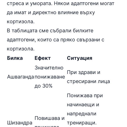
стреса и умората. Някои адаптогени могат
да имат и директно влияние върху
кортизола.
В таблицата сме събрали билките
адаптогени, които са пряко свързани с
кортизола.
Билка
Ефект
Ситуация
Значително
При здрави и
Ашваганда
понижаване
стресирани лица
до 30%
Понижава при
начинаещи и
напреднали
Повишава и
Шизандра
трениращи.