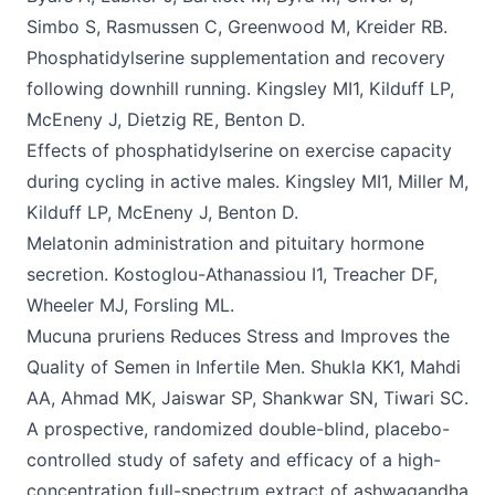
Simbo S, Rasmussen C, Greenwood M, Kreider RB.
Phosphatidylserine supplementation and recovery
following downhill running. Kingsley MI1, Kilduff LP,
McEneny J, Dietzig RE, Benton D.
Effects of phosphatidylserine on exercise capacity
during cycling in active males. Kingsley MI1, Miller M,
Kilduff LP, McEneny J, Benton D.
Melatonin administration and pituitary hormone
secretion. Kostoglou-Athanassiou I1, Treacher DF,
Wheeler MJ, Forsling ML.
Mucuna pruriens Reduces Stress and Improves the
Quality of Semen in Infertile Men. Shukla KK1, Mahdi
AA, Ahmad MK, Jaiswar SP, Shankwar SN, Tiwari SC.
A prospective, randomized double-blind, placebo-
controlled study of safety and efficacy of a high-
concentration full-spectrum extract of ashwagandha