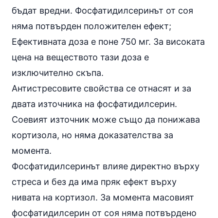
бъдат вредни. Фосфатидилсеринът от соя
няма потвърден положителен ефект;
Ефективната доза е поне 750 мг. За високата
цена на веществото тази доза е
изключително скъпа.
Антистресовите свойства се отнасят и за
двата източника на фосфатидилсерин.
Соевият източник може също да понижава
кортизола, но няма доказателства за
момента.
Фосфатидилсеринът влияе директно върху
стреса и без да има пряк ефект върху
нивата на кортизол. За момента масовият
фосфатидилсерин от соя няма потвърдено