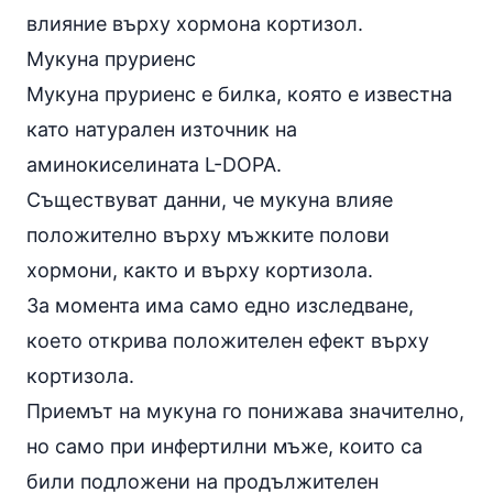
влияние върху хормона кортизол.
Мукуна пруриенс
Мукуна пруриенс
е билка, която е известна
като натурален източник на
аминокиселината L-DOPA.
Съществуват данни, че мукуна влияе
положително върху мъжките полови
хормони, както и върху кортизола.
За момента има само едно изследване,
което открива положителен ефект върху
кортизола.
Приемът на мукуна го понижава значително,
но само при инфертилни мъже, които са
били подложени на продължителен