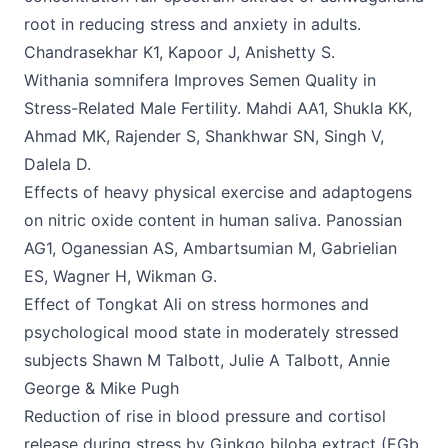
root in reducing stress and anxiety in adults.
Chandrasekhar K1, Kapoor J, Anishetty S.
Withania somnifera Improves Semen Quality in
Stress-Related Male Fertility. Mahdi AA1, Shukla KK,
Ahmad MK, Rajender S, Shankhwar SN, Singh V,
Dalela D.
Effects of heavy physical exercise and adaptogens
on nitric oxide content in human saliva. Panossian
AG1, Oganessian AS, Ambartsumian M, Gabrielian
ES, Wagner H, Wikman G.
Effect of Tongkat Ali on stress hormones and
psychological mood state in moderately stressed
subjects Shawn M Talbott, Julie A Talbott, Annie
George & Mike Pugh
Reduction of rise in blood pressure and cortisol
release during stress by Ginkgo biloba extract (EGb