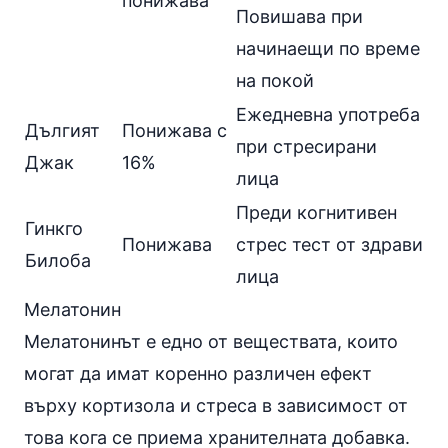
понижава
Повишава при
начинаещи по време
на покой
Ежедневна употреба
Дългият
Понижава с
при стресирани
Джак
16%
лица
Преди когнитивен
Гинкго
Понижава
стрес тест от здрави
Билоба
лица
Мелатонин
Мелатонинът
е едно от веществата, които
могат да имат коренно различен ефект
върху кортизола и стреса в зависимост от
това кога се приема хранителната добавка.