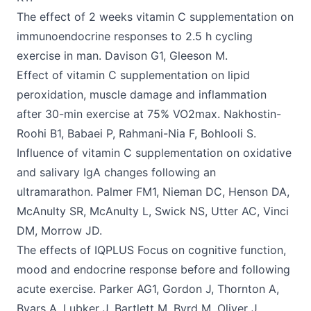
The effect of 2 weeks vitamin C supplementation on
immunoendocrine responses to 2.5 h cycling
exercise in man. Davison G1, Gleeson M.
Effect of vitamin C supplementation on lipid
peroxidation, muscle damage and inflammation
after 30-min exercise at 75% VO2max. Nakhostin-
Roohi B1, Babaei P, Rahmani-Nia F, Bohlooli S.
Influence of vitamin C supplementation on oxidative
and salivary IgA changes following an
ultramarathon. Palmer FM1, Nieman DC, Henson DA,
McAnulty SR, McAnulty L, Swick NS, Utter AC, Vinci
DM, Morrow JD.
The effects of IQPLUS Focus on cognitive function,
mood and endocrine response before and following
acute exercise. Parker AG1, Gordon J, Thornton A,
Byars A, Lubker J, Bartlett M, Byrd M, Oliver J,