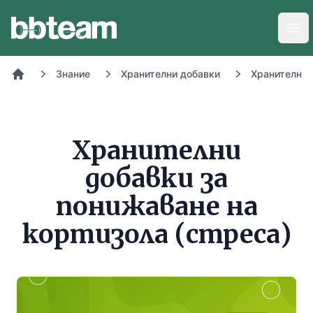
BB-Team
Отв
Знание
Хранителни добавки
Хранителни 
Начало
Хранителни
добавки за
понижаване на
кортизола (стреса)