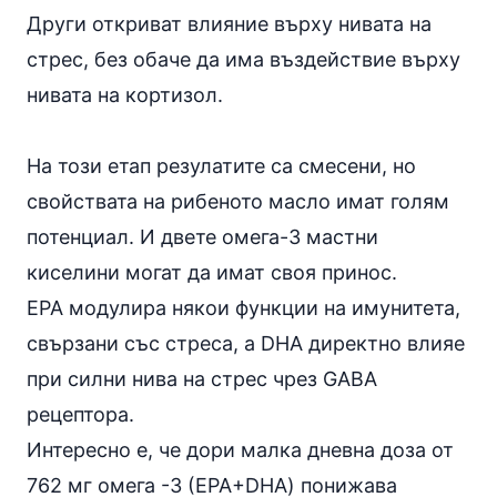
Други откриват влияние върху нивата на
стрес, без обаче да има въздействие върху
нивата на кортизол.
На този етап резулатите са смесени, но
свойствата на рибеното масло имат голям
потенциал. И двете омега-3 мастни
киселини могат да имат своя принос.
EPA модулира някои функции на имунитета,
свързани със стреса, а DHA директно влияе
при силни нива на стрес чрез GABA
рецептора.
Интересно е, че дори малка дневна доза от
762 мг омега -3 (EPA+DHA) понижава