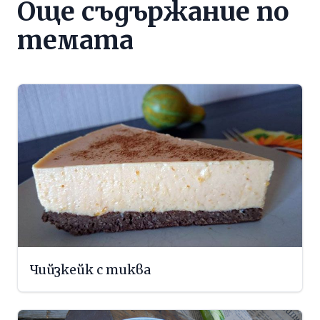
Още съдържание по
темата
Чийзкейк с тиква