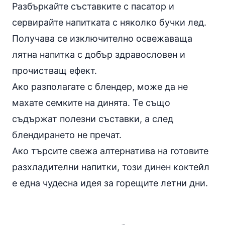
Разбъркайте съставките с пасатор и
сервирайте напитката с няколко бучки лед.
Получава се изключително освежаваща
лятна напитка с добър здравословен и
прочистващ ефект.
Ако разполагате с блендер, може да не
махате семките на динята. Те също
съдържат полезни съставки, а след
блендирането не пречат.
Ако търсите свежа алтернатива на готовите
разхладителни напитки, този динен коктейл
е една чудесна идея за горещите летни дни.