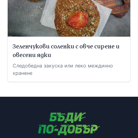
Зеленчукови соленки с овче сирене и
овесени ядки
Следобедна закуска или леко междинно
хранене