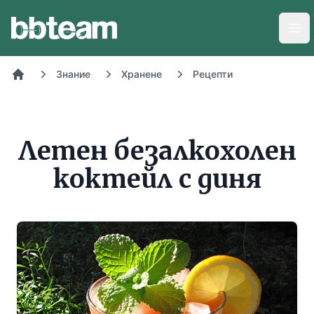
BB-Team
Отв
Знание
Хранене
Рецепти
Начало
Летен безалкохолен
коктейл с диня