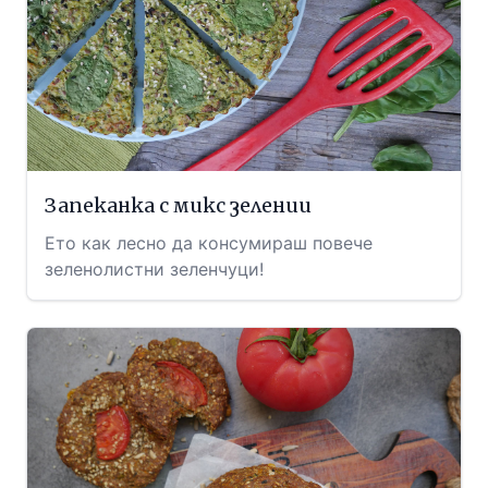
Запеканка с микс зелении
Ето как лесно да консумираш повече
зеленолистни зеленчуци!