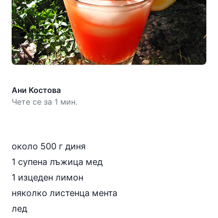
Ани Костова
Чете се за 1 мин.
около 500 г диня
1 супена лъжица мед
1 изцеден лимон
няколко листенца мента
лед