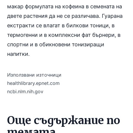
макар формулата на кофеина в семената на
двете растения да не се различава. Гуарана
екстракти се влагат в
билкови тоници
, в
термогенни и в комплексни
фат бърнери
, в
спортни и в обикновени
тонизиращи
напитки
.
Използвани източници
healthlibrary.epnet.com
ncbi.nlm.nih.gov
Още съдържание по
темата