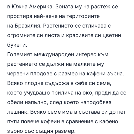
в Южна Америка. Зоната му на растеж се
простира най-вече на териториите
на Бразилия. Растението се отличава с
огромните си листа и красивите си цветни
букети.
Големият международен интерес към
растението се дължи на малките му
червени плодове с размер на кафени зърна.
Всяко плодче съдържа в себе си семе,
което учудващо прилича на око, преди да се
обели напълно, след което наподобява
лешник. Всяко семе има в състава си до пет
пъти повече
кофеин
в сравнение с кафено
зърно със същия размер.