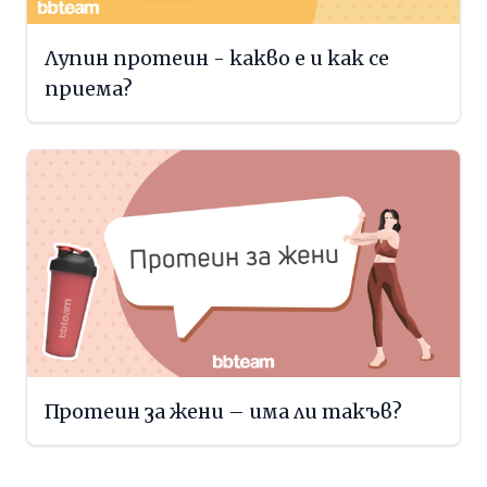
Лупин протеин - какво е и как се
приема?
Протеин за жени – има ли такъв?