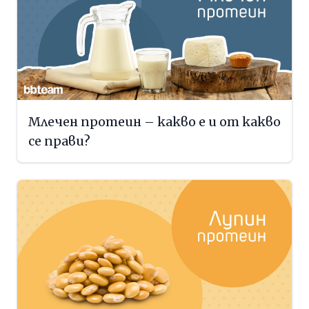
Млечен протеин – какво е и от какво
се прави?