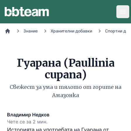
BB-Team
Отв
Знание
Хранителни добавки
Спортни доб
Начало
Гуарана (Paullinia
cupana)
Свежест за ума и тялото от горите на
Амазонка
Владимир Недков
Чете се за 2 мин.
Историята на употребата на Гуарана от