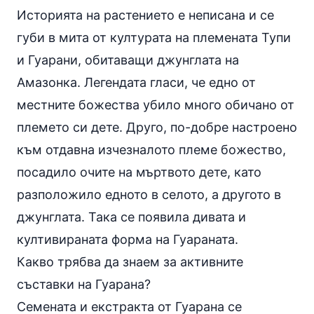
Историята на растението е неписана и се
губи в мита от културата на племената Тупи
и Гуарани, обитаващи джунглата на
Амазонка. Легендата гласи, че едно от
местните божества убило много обичано от
племето си дете. Друго, по-добре настроено
към отдавна изчезналото племе божество,
посадило очите на мъртвото дете, като
разположило едното в селото, а другото в
джунглата. Така се появила дивата и
култивираната форма на Гуараната.
Какво трябва да знаем за активните
съставки на Гуарана?
Семената и екстракта от Гуарана се