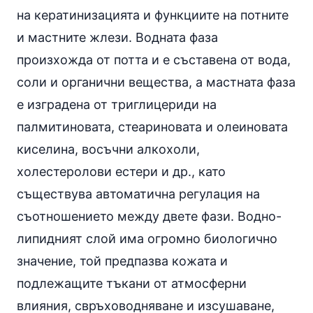
на кератинизацията и функциите на потните
и мастните жлези. Водната фаза
произхожда от потта и е съставена от вода,
соли и органични вещества, а мастната фаза
е изградена от
триглицериди
на
палмитиновата, стеариновата и олеиновата
киселина, восъчни алкохоли,
холестеролови естери и др., като
съществува автоматична регулация на
съотношението между двете фази. Водно-
липидният слой има огромно биологично
значение, той предпазва кожата и
подлежащите тъкани от атмосферни
влияния, свръховодняване и изсушаване,