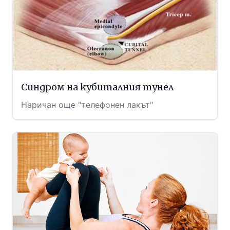
Синдром на кубиталния тунел
Наричан още "телефонен лакът"