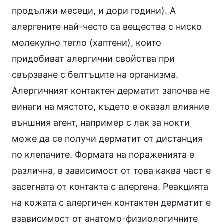
продължи месеци, и дори години). А
алергените най-често са вещества с ниско
молекулно тегло (хаптени), които
придобиват алергични свойства при
свързване с белтъците на организма.
Алергичният контактен дерматит започва не
винаги на мястото, където е оказал влияние
външния агент, например с лак за нокти
може да се получи дерматит от дистанция
по клепачите. Формата на пораженията е
различна, в зависимост от това каква част е
засегната от контакта с алергена. Реакцията
на кожата с алергичен контактен дерматит е
взависимост от анатомо-физиологичните