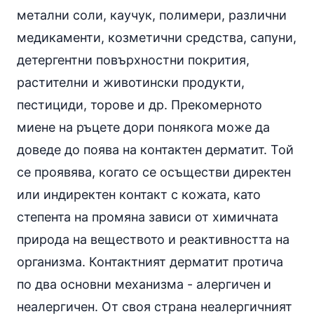
метални соли, каучук, полимери, различни
медикаменти, козметични средства, сапуни,
детергентни повърхностни покрития,
растителни и животински продукти,
пестициди, торове и др. Прекомерното
миене на ръцете дори понякога може да
доведе до поява на
контактен дерматит
. Той
се проявява, когато се осъществи директен
или индиректен контакт с кожата, като
степента на промяна зависи от химичната
природа на веществото и реактивността на
организма. Контактният дерматит протича
по два основни механизма - алергичен и
неалергичен. От своя страна неалергичният