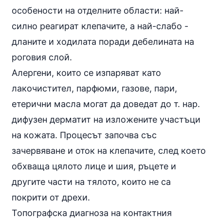
особености на отделните области: най-
силно реагират клепачите, а най-слабо -
дланите и ходилата поради дебелината на
роговия слой.
Алергени, които се изпаряват като
лакочистител, парфюми, газове, пари,
етерични масла могат да доведат до т. нар.
дифузен дерматит на изложените участъци
на кожата. Процесът започва със
зачервяване и оток на клепачите, след което
обхваща цялото лице и шия, ръцете и
другите части на тялото, които не са
покрити от дрехи.
Топографска диагноза на контактния