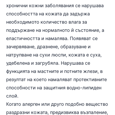
хронични кожни заболявания се нарушава
способността на кожата да задържа
необходимото количество влага за
поддържане на нормалното й състояние, а
еластичността и намалява. Появяват се
зачервяване, дразнене, образуване и
натрупване на сухи люспи, кожата е суха,
удебелена и загрубяла. Нарушава се
функцията на мастните и потните жлези, в
резултат на което намаляват протективните
способности на защитния водно-липиден
слой.
Когато алерген или друго подобно вещество
раздразни кожата, предизвиква възпаление,