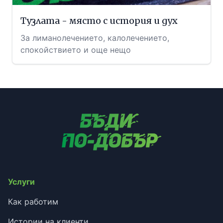
Тузлата - място с история и дух
За лиманолечението, калолечението,
спокойствието и още нещо
Услуги
Как работим
Истории на клиенти