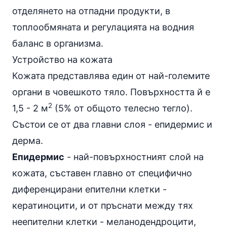
отделянето на отпадни продукти, в
топлообмяната и регулацията на водния
баланс в организма.
Устройство на кожата
Кожата представлява един от най-големите
органи в човешкото тяло. Повърхността й е
2
1,5 - 2 м
(5% от общото телесно тегло).
Състои се от два главни слоя - епидермис и
дерма.
Епидермис
- най-повърхностният слой на
кожата, съставен главно от специфично
диференцирани епителни клетки -
кератиноцити, и от пръснати между тях
неепителни клетки - меланодендроцити,