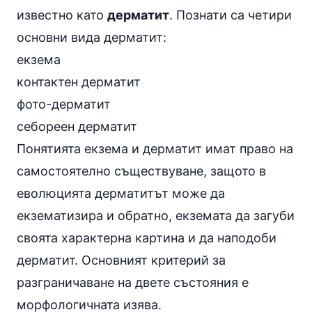
известно като
дерматит
. Познати са четири
основни вида дерматит:
екзема
контактен дерматит
фото-дерматит
себореен дерматит
Понятията екзема и дерматит имат право на
самостоятелно съществуване, защото в
еволюцията дерматитът може да
екзематизира и обратно, екземата да загуби
своята характерна картина и да наподоби
дерматит. Основният критерий за
разграничаване на двете състояния е
морфологичната изява.