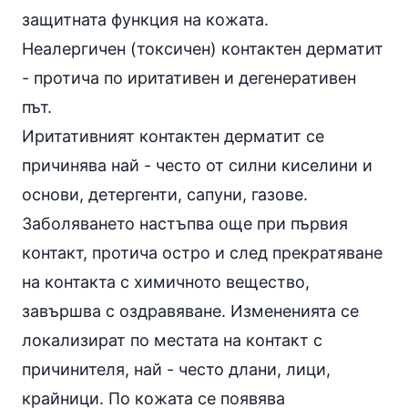
защитната функция на кожата.
Неалергичен (токсичен) контактен дерматит
- протича по иритативен и дегенеративен
път.
Иритативният контактен дерматит се
причинява най - често от силни киселини и
основи, детергенти, сапуни, газове.
Заболяването настъпва още при първия
контакт, протича остро и след прекратяване
на контакта с химичното вещество,
завършва с оздравяване. Измененията се
локализират по местата на контакт с
причинителя, най - често длани, лици,
крайници. По кожата се появява