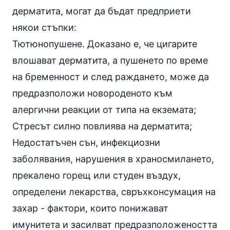
дерматита, могат да бъдат предприети
някои стъпки:
Тютюнопушене. Доказано е, че цигарите
влошават дерматита, а пушенето по време
на бременност и след раждането, може да
предразположи новороденото към
алергични реакции от типа на екземата;
Стресът силно повлиява на дерматита;
Недостатъчен сън, инфекциозни
заболявания, нарушения в храносмилането,
прекалено горещ или студен въздух,
определени лекарства, свръхконсумация на
захар - фактори, които понижават
имунитета и засилват предразположеността