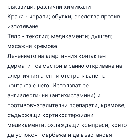
ръкавици; различни химикали
Крака - чорапи; обувки; средства против
изпотяване
Тяло - текстил; медикаменти; душгел;
масажни кремове
Лечението на алергичния контактен
дерматит се състои в ранно откриване на
алергичния агент и отстраняване на
контакта с него. Използват се
антиалергични (антихистамини) и
противовъзпалителни препарати, кремове,
съдържащи кортикостероидни
медикаменти, охлаждащи компреси, които
да успокоят сърбежа и да възстановят