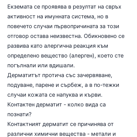
Екземата се проявява в резултат на свръх
активност на имунната система, но в
повечето случаи първопричината за този
отговор остава неизвестна. Обикновено се
развива като алергична реакция към
определено вещество (
алерген
), което сте
погълнали или вдишали.
Дерматитът протича със зачервяване,
подуване, парене и сърбеж, а в по-тежки
случаи кожата се напуква и кърви.
Контактен дерматит - колко вида са
познати?
Контактният дерматит се причинява от
различни химични вещества - метали и