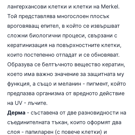
лангерхансови клетки и клетки на Merkel.
Той представлява многослоен плосък
вроговяващ епител, в който се извършват
сложни биологични процеси, свързани с
кератинизация на повърхностните клетки,
които постепенно отпадат и се обновяват.
Образува се белтъчното вещество кератин,
което има важно значение за защитната му
функция, а също и меланин - пигмент, който
предпазва организма от вредното действие
на UV - лъчите.
Дерма
- съставена от две разновидности на
съединителната тъкан, които оформят два
слоя - папиларен (с повече клетки) и