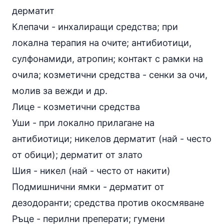
дерматит
Клепачи - инхалиращи средства; при
локална терапия на очите;
антибиотици
,
сулфонамиди, атропин; контакт с рамки на
очила; козметични средства - сенки за очи,
молив за вежди и др.
Лице - козметични средства
Уши - при локално прилагане на
антибиотици; никелов дерматит (най - често
от обици); дерматит от злато
Шия - никел (най - често от накити)
Подмишнични ямки - дерматит от
дезодоранти; средства против окосмяване
Ръце - перилни преперати; гумени