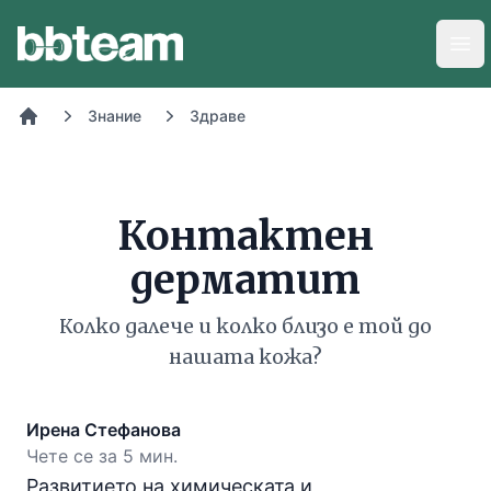
BB-Team
Отв
Знание
Здраве
Начало
Контактен
дерматит
Колко далече и колко близо е той до
нашата кожа?
Ирена Стефанова
Чете се за 5 мин.
Развитието на химическата и