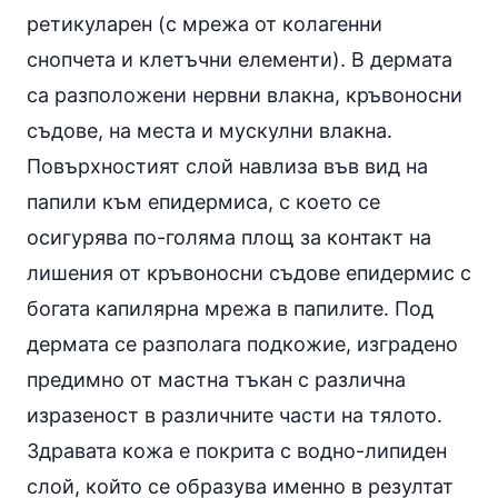
ретикуларен (с мрежа от колагенни
снопчета и клетъчни елементи). В дермата
са разположени нервни влакна, кръвоносни
съдове, на места и мускулни влакна.
Повърхностият слой навлиза във вид на
папили към епидермиса, с което се
осигурява по-голяма площ за контакт на
лишения от кръвоносни съдове епидермис с
богата капилярна мрежа в папилите. Под
дермата се разполага подкожие, изградено
предимно от мастна тъкан с различна
изразеност в различните части на тялото.
Здравата кожа е покрита с водно-липиден
слой, който се образува именно в резултат