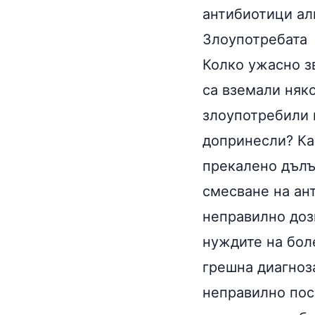
антибиотици ал
Злоупотребата
Колко ужасно зв
са вземали няк
злоупотребили и
допринесли? Ка
прекалено дълъ
смесване на ан
неправилно доз
нуждите на бол
грешна диагноз
неправилно пос