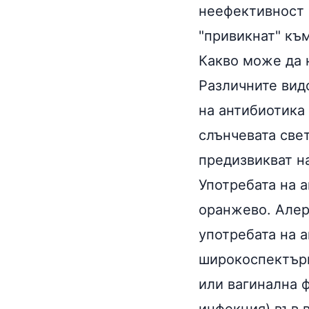
неефективност 
"привикнат" къ
Какво може да 
Различните вид
на антибиотика 
слънчевата све
предизвикват н
Употребата на 
оранжево. Алер
употребата на 
широкоспектърн
или вагинална ф