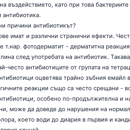
на въздействието, като при това бактериите
м антибиотика.
ни причини антибиотикът?
ове имат и различни странични ефекти. Чес
е т.нар. фотодерматит -
дерматитна реакция
тлина след употребата на антибиотик. Такав
ай-често антибиотиците от групата на тетра
антибиотици оцветява трайно зъбния емайл 
гичните реакции също са често срещани - в
антибиотици, особено по-продължителна и н
и, може да доведе до нарушения на нормал
лора, което води до диария в първия и канд