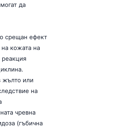
 могат да
то срещан ефект
 на кожата
на
а реакция
циклина.
в жълто или
следствие на
а
ната чревна
идоза (гъбична