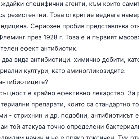
ждайки специфични агенти, към които сами
са резистентни. Това откритие веднага наме
едицина. Сериозен пробив представлява от
леминг през 1928 г. Това е и първият масов
телен ефект антибиотик.
т два вида
антибиотици
: химично добити, кат
ериални култури, като аминогликозидите.
 антибиотиците?
същност е крайно ефективно лекарство. За 
териални препарати, които са стандартно то
и - стрихнин и др. подобни, антибиотикът е
чаи той атакува точно определени бактериал
двидим начин и не е пряко токсичен. Тук от