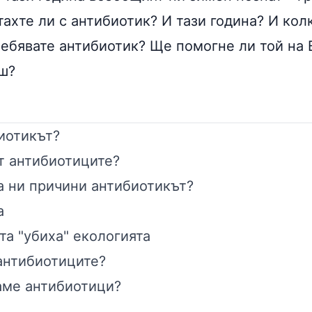
ахте ли с антибиотик? И тази година? И кол
ебявате антибиотик? Ще помогне ли той на 
ш?
иотикът?
т антибиотиците?
а ни причини антибиотикът?
а
та "убиха" екологията
антибиотиците?
аме антибиотици?