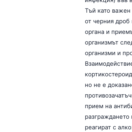
инфекция) във 
Тъй като важен
от
черния дроб
органа и приемъ
организмът сле
организми и пр
Взаимодействие
кортикостероид
но не е доказан
противозачатъ
прием на антиб
разграждането 
реагират с
алко