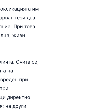
токсикацията им
арват тези два
яние. При това
елца, живи
ията. Счита се,
ата на
 вреден при
 при
ици директно
я; на други