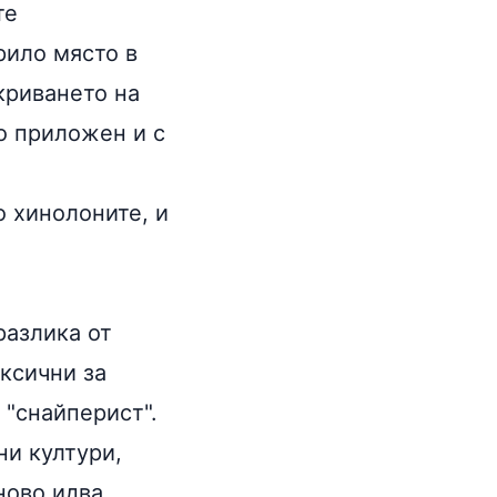
те
рило място в
криването на
о приложен и с
о хинолоните, и
разлика от
ксични за
 "снайперист".
ни култури,
ново идва