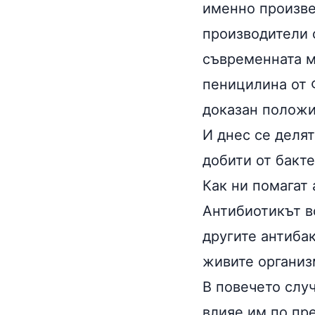
именно произве
производители 
съвременната м
пеницилина от Ф
доказан положи
И днес се деля
добити от бакт
Как ни помагат
Антибиотикът в
другите антибак
живите организм
В повечето слу
влияе им по пре