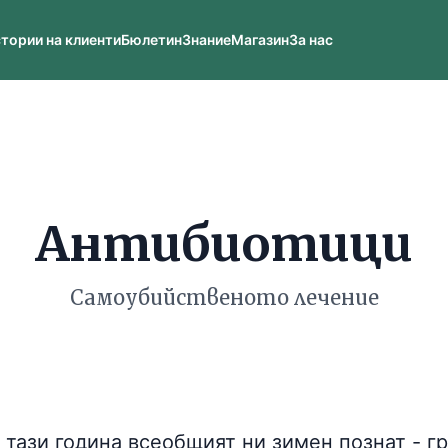
тории на клиенти
Бюлетин
Знание
Магазин
За нас
Антибиотици
Самоубийственото лечение
тази година всеобщият ни зимен познат - гр