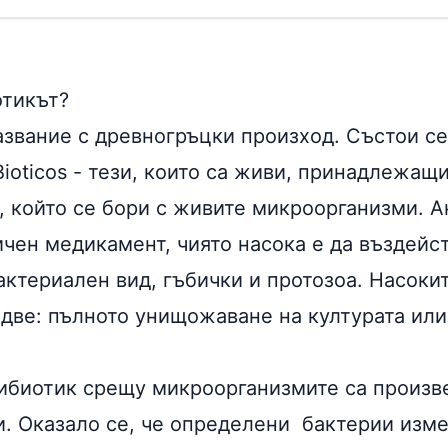
отикът?
звание с древногръцки произход. Състои се 
 Bioticos - тези, които са живи, принадлежащ
т, който се бори с живите микроорганизми. 
чен медикамент, чиято насока е да въздейс
актериален вид, гъбички и протозоа. Насоки
 две: пълното унищожаване на културата или
тибиотик срещу микроорганизмите са произв
. Оказало се, че определени бактерии изме