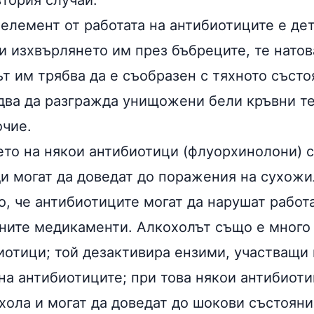
втория случай.
 елемент от работата на антибиотиците е де
и изхвърлянето им през бъбреците, те натов
т им трябва да е съобразен с тяхното състо
два да разгражда унищожени бели кръвни т
очие.
то на някои антибиотици (флуорхинолони) с
и могат да доведат до поражения на сухожил
о, че антибиотиците могат да нарушат работ
чните медикаменти.
Алкохолът
също е много
иотици; той дезактивира
ензими
, участващи
на антибиотиците; при това някои антибиот
хола
и могат да доведат до шокови състояни