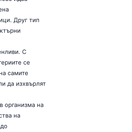
ена
ици. Друг тип
ектърни
енливи. С
териите се
на самите
ли да изхвърлят
в организма на
ства на
 до