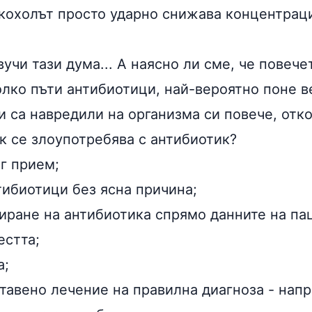
кохолът просто ударно снижава концентраци
учи тази дума... А наясно ли сме, че повечет
олко пъти антибиотици, най-вероятно поне 
 са навредили на организма си повече, отко
к се злоупотребява с антибиотик?
г прием;
тибиотици без ясна причина;
иране на антибиотика спрямо данните на па
естта;
а;
тавено лечение на правилна диагноза - нап