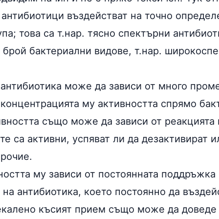
 антибиотици въздействат на точно определ
па; това са т.нар. тясно спектърни антибиот
м брой бактериални видове, т.нар. широкосп
 антибиотика може да зависи от много пром
 концентрацията му активността спрямо бак
ивността също може да зависи от реакцията 
те са активни, успяват ли да дезактивират и
прочие.
ността му зависи от постоянната поддръжка 
 на антибиотика, което постоянно да въздей
екалено късият прием също може да доведе