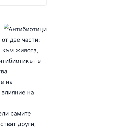
от две части:
и към живота,
Антибиотикът е
тва
те на
 влияние на
ели самите
стват други,