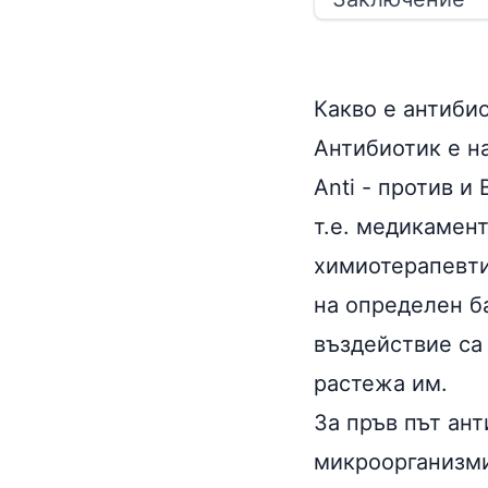
Какво е антиби
Антибиотик е на
Anti - против и
т.е. медикамен
химиотерапевти
на определен б
въздействие са
растежа им.
За пръв път ан
микроорганизми