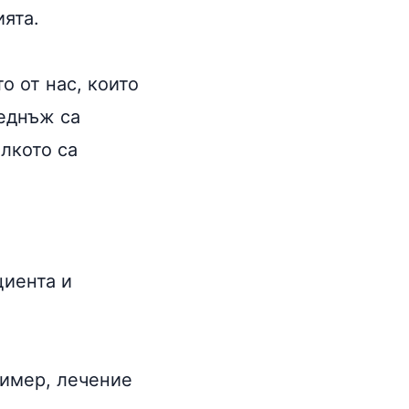
ята.
о от нас, които
веднъж са
лкото са
циента и
ример, лечение