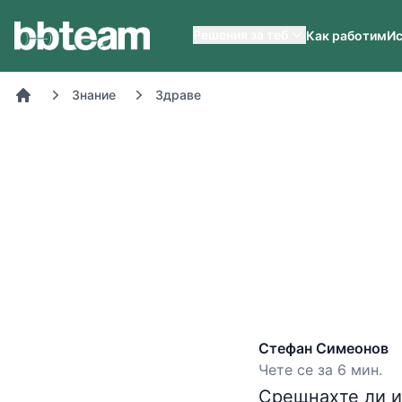
BB-Team
Решения за теб
Как работим
Ис
Знание
Здраве
Начало
Стефан Симеонов
Чете се за 6 мин.
Срещнахте ли и 