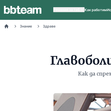
BB-Team
Решения за теб
Как работим
Ис
Знание
Здраве
Начало
Главобол
Как да спре