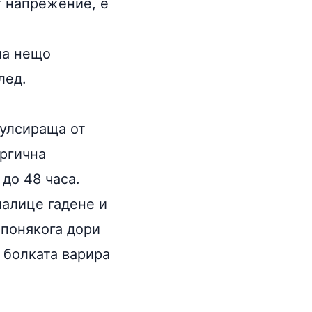
т напрежение, е
на нещо
лед.
пулсираща от
ергична
до 48 часа.
налице гадене и
 понякога дори
 болката варира