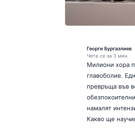
Георги Бургазлиев
Чете се за 3 мин.
Милиони хора п
главоболие. Едн
превръща във в
обезпокоителни,
намалят интенз
Какво ще научи