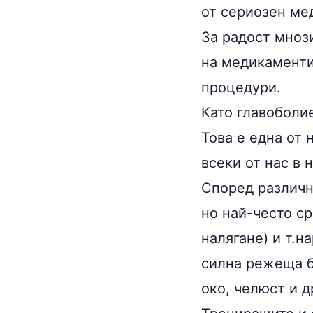
от сериозен ме
За радост мноз
на медикаменти
процедури.
Като главоболие
Това е една от 
всеки от нас в 
Според различн
но най-често с
налягане) и т.н
силна режеща б
око, челюст и др