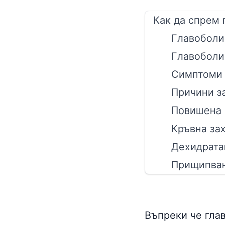
Как да спрем 
Главоболи
Главоболи
Симптоми
Причини з
Повишена 
Кръвна за
Дехидрата
Прищипван
Въпреки че гла