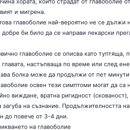
чина хората, които страдат от главоболие о
вият и мигрена.
това главоболие най-вероятно не се дължи 
 добре би било да се направи лекарски прег
рвично главоболие се описва като туптяща, 
а главата, настъпваща по време или след ен
кава болка може да продължи от пет минути 
лавоболие освен тези симптоми могат да са 
йно виждане, вратна ригидност (скованост),
 загуба на съзнание. Продължителността на
н до повече от 3-4 дни.
никването на главоболие