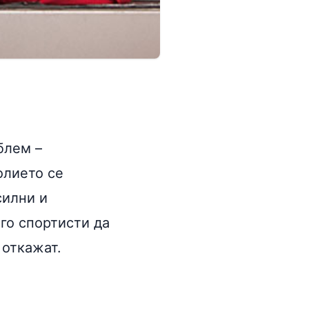
блем –
олието се
силни и
ого спортисти да
 откажат.