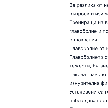
За разлика от 
въпроси и изис
Трениращи на в
главоболие и по
оплаквания.
Главоболие от
Главоболието о
тежести, бяган
Такова главобо
изнурителна фи
Установени са 
наблюдавано съ