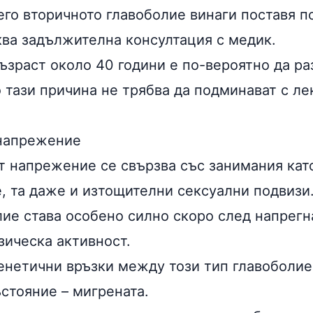
него вторичното главоболие винаги поставя 
ква задължителна консултация с медик.
ъзраст около 40 години е по-вероятно да ра
 тази причина не трябва да подминават с ле
 напрежение
т напрежение се свързва със занимания като
е, та даже и изтощителни сексуални подвизи
лие става особено силно скоро след напрегн
зическа активност.
генетични връзки между този тип главоболие
стояние – мигрената.