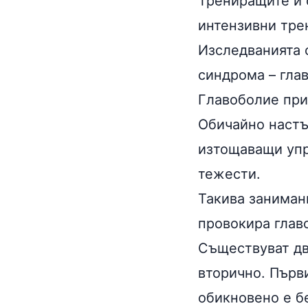
Трениращите и 
интензивни трен
Изследванията 
синдрома – гла
Главоболие при
Обичайно настъ
изтощаващи
уп
тежести.
Такива заниман
провокира глав
Съществуват дв
вторично. Първ
обикновено е б