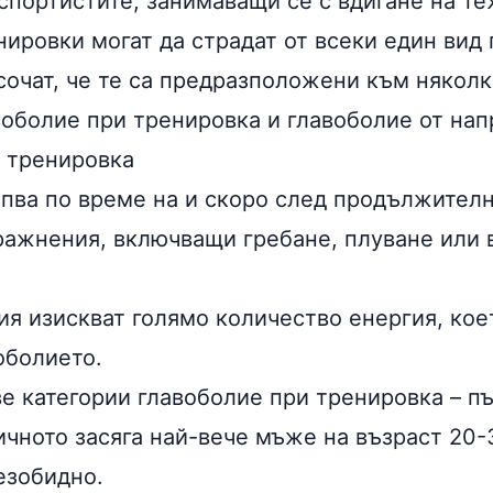
спортистите, занимаващи се с вдигане на те
ировки могат да страдат от всеки един вид 
сочат, че те са предразположени към някол
воболие при тренировка и главоболие от на
 тренировка
пва по време на и скоро след продължителн
ражнения
, включващи гребане, плуване или 
ия изискват голямо количество енергия, ко
оболието.
е категории главоболие при тренировка – п
ичното засяга най-вече мъже на възраст 20-
езобидно.