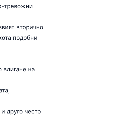
по-тревожни
звият вторично
кота подобни
 вдигане на
.
ата,
 и друго често