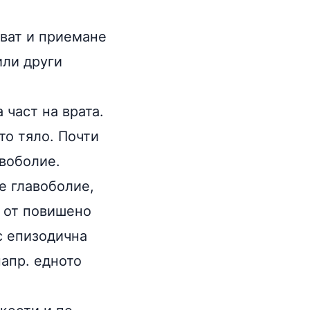
кват и приемане
или други
 част на врата.
то тяло. Почти
авоболие.
е главоболие,
о от повишено
 с епизодична
апр. едното