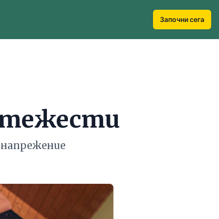
Започни сега
а тежести
о напрежение