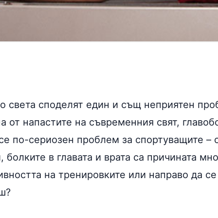
о света споделят един и същ неприятен про
а от напастите на съвременния свят, главоб
се по-сериозен проблем за спортуващите – 
 болките в главата и врата са причината мн
ивността на тренировките или направо да се
ш?