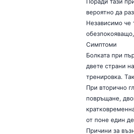
Поради тази при
вероятно да раз
Независимо че 
обезпокояващо,
Симптоми
Болката при пъ
двете страни н
тренировка. Та
При вторично г
повръщане, дво
кратковременна
от поне един де
Причини за въз