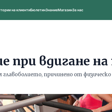
тории на клиенти
Бюлетин
Знание
Магазин
За нас
ие при вдигане н
м главоболието, причинено от физическ