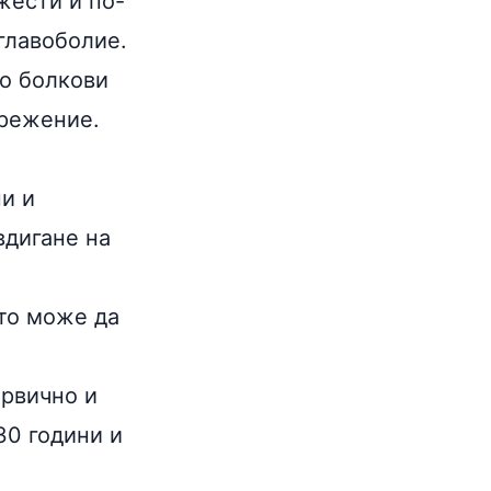
жести и по-
главоболие.
ко болкови
прежение.
и и
вдигане на
ето може да
ървично и
30 години и