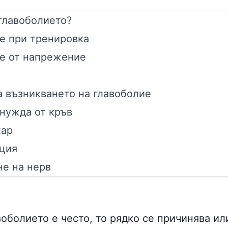
главоболието?
е при тренировка
е от напрежение
а възникването на главоболие
нужда от кръв
хар
ция
е на нерв
воболието е често, то рядко се причинява и