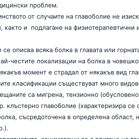
дицински проблем.
инството от случаите на главоболие не изис
, както и подлагане на физиотерапевтични 
 се описва всяка болка в главата или горната
най-честите локализации на болка в човешко
някакъв момент е страдал от някакъв вид гл
ите класификации съществуват много видов
рещаните са мигрена, тензионно (обусловен
ар. клъстерно главоболие (характеризира се
олка, съсредоточена в определена област, н
.).