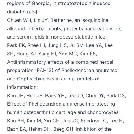
regions of Georgia, in streptozotocin induced
diabetic rats];
Chueh WH, Lin JY, Berberine, an isoquinoline
alkaloid in herbal plants, protects pancreatic islets
and serum lipids in nonobese diabetic mice;
Park EK, Rhee HI, Jung HS, Ju SM, Lee YA, Lee
SH, Hong SJ, Yang HI, Yoo MC, Kim KS,
Antiinflammatory effects of a combined herbal
preparation (RAH13) of Phellodendron amurense
and Coptis chinensis in animal models of
inflammation;
Kim JH, Huh JE, Baek YH, Lee JD, Choi DY, Park DS,
Effect of Phellodendron amurense in protecting
human osteoarthritic cartilage and chondrocytes;
Kim BH, Kim M, Yin CH, Jee JG, Sandoval C, Lee H,
Bach EA, Hahm DH, Baeg GH, Inhibition of the