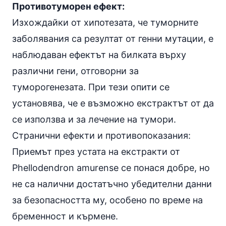
Противотуморен ефект:
Изхождайки от хипотезата, че туморните
заболявания са резултат от генни мутации, е
наблюдаван ефектът на билката върху
различни гени, отговорни за
туморогенезата. При тези опити се
установява, че е възможно екстрактът от да
се използва и за лечение на тумори.
Странични ефекти и противопоказания:
Приемът през устата на екстракти от
Phellodendron amurense се понася добре, но
не са налични достатъчно убедителни данни
за безопасността му, особено по време на
бременност и кърмене.