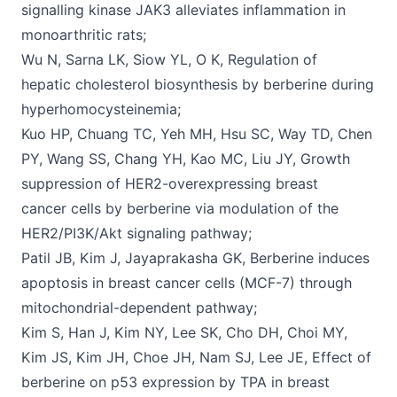
signalling kinase JAK3 alleviates inflammation in
monoarthritic rats;
Wu N, Sarna LK, Siow YL, O K, Regulation of
hepatic cholesterol biosynthesis by berberine during
hyperhomocysteinemia;
Kuo HP, Chuang TC, Yeh MH, Hsu SC, Way TD, Chen
PY, Wang SS, Chang YH, Kao MC, Liu JY, Growth
suppression of HER2-overexpressing breast
cancer cells by berberine via modulation of the
HER2/PI3K/Akt signaling pathway;
Patil JB, Kim J, Jayaprakasha GK, Berberine induces
apoptosis in breast cancer cells (MCF-7) through
mitochondrial-dependent pathway;
Kim S, Han J, Kim NY, Lee SK, Cho DH, Choi MY,
Kim JS, Kim JH, Choe JH, Nam SJ, Lee JE, Effect of
berberine on p53 expression by TPA in breast