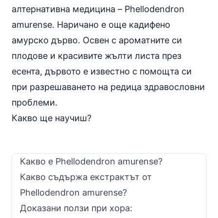
алтернативна медицина – Phellodendron
amurense. Наричано е още кадифено
амурско дърво. Освен с ароматните си
плодове и красивите жълти листа през
есента, дървото е известно с помощта си
при разрешаването на редица здравословни
проблеми.
Какво ще научиш?
Какво е Phellodendron amurense?
Какво съдържа eкстрактът от
Phellodendron amurense?
Доказани ползи при хора: