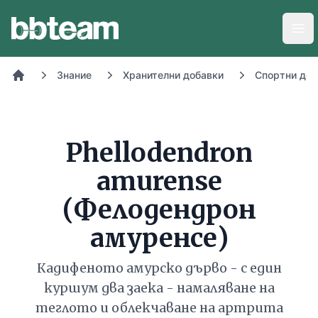
BB-Team
Отв
Знание
Хранителни добавки
Спортни доб
Начало
Phellodendron
amurense
(Фелодендрон
амуренсе)
Кадифеното амурско дърво - с един
куршум два заека - намаляване на
теглото и облекчаване на артрита