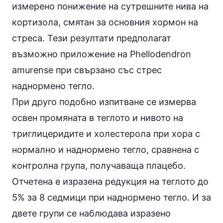
измерено понижение на сутрешните нива на
кортизола, смятан за основния хормон на
стреса. Тези резултати предполагат
възможно приложение на Phellodendron
amurense при свързано със стрес
наднормено тегло.
При друго подобно изпитване се измерва
освен промяната в теглото и нивото на
триглицеридите и холестерола при хора с
нормално и наднормено тегло, сравнена с
контролна група, получаваща плацебо.
Отчетена е изразена редукция на теглото до
5% за 8 седмици при наднормено тегло. И за
двете групи се наблюдава изразено