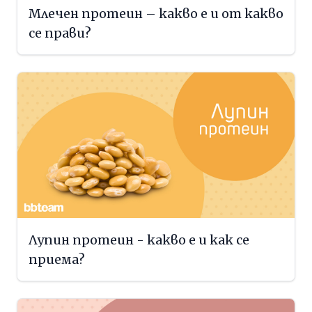
Млечен протеин – какво е и от какво
се прави?
Лупин протеин - какво е и как се
приема?