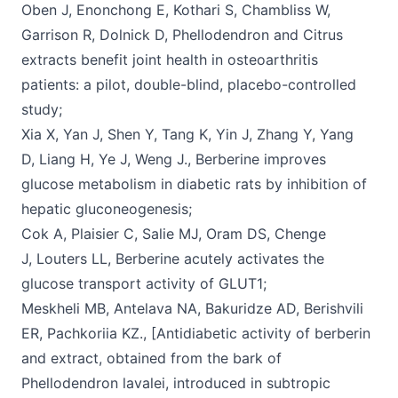
Oben J, Enonchong E, Kothari S, Chambliss W,
Garrison R, Dolnick D, Phellodendron and Citrus
extracts benefit joint health in osteoarthritis
patients: a pilot, double-blind, placebo-controlled
study;
Xia X, Yan J, Shen Y, Tang K, Yin J, Zhang Y, Yang
D, Liang H, Ye J, Weng J., Berberine improves
glucose metabolism in diabetic rats by inhibition of
hepatic gluconeogenesis;
Cok A, Plaisier C, Salie MJ, Oram DS, Chenge
J, Louters LL, Berberine acutely activates the
glucose transport activity of GLUT1;
Meskheli MB, Antelava NA, Bakuridze AD, Berishvili
ER, Pachkoriia KZ., [Antidiabetic activity of berberin
and extract, obtained from the bark of
Phellodendron lavalei, introduced in subtropic