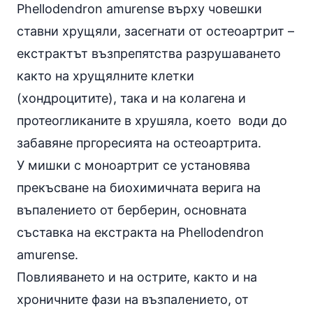
Phellodendron amurense върху човешки
ставни хрущяли, засегнати от остеоартрит –
екстрактът възпрепятства разрушаването
както на хрущялните клетки
(хондроцитите), така и на колагена и
протеогликаните в хрушяла, което води до
забавяне пргоресията на остеоартрита.
У мишки с моноартрит се установява
прекъсване на биохимичната верига на
въпалението от берберин, основната
съставка на екстракта на Phellodendron
amurense.
Повлияването и на острите, както и на
хроничните фази на възпалението, от