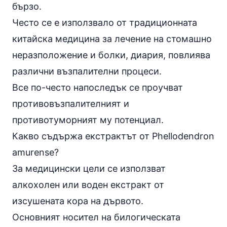
бързо.
Често се е използвало от традиционната
китайска медицина за лечение на стомашно
неразположение и болки, диария, повлиява
различни възпалителни процеси.
Все по-често напоследък се проучват
противовъзпалителният и
противотуморният му потенциал.
Какво съдържа eкстрактът от Phellodendron
amurense?
За медицински цели се използват
алкохолен или воден екстракт от
изсушената кора на дървото.
Основният носител на билогическата