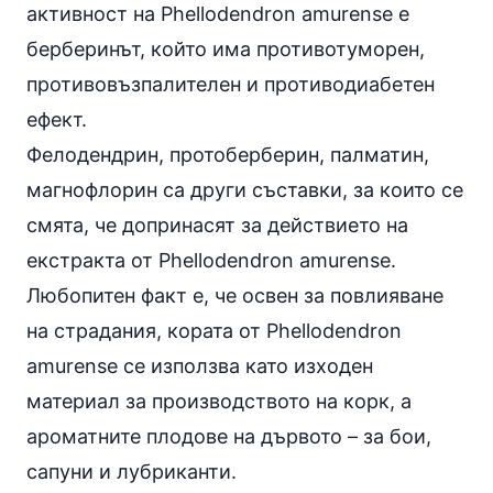
активност на Phellodendron amurense е
берберинът, който има противотуморен,
противовъзпалителен и противодиабетен
ефект.
Фелодендрин, протоберберин, палматин,
магнофлорин са други съставки, за които се
смята, че допринасят за действието на
екстракта от Phellodendron amurense.
Любопитен факт е, че освен за повлияване
на страдания, кората от Phellodendron
amurense се използва като изходен
материал за производството на корк, а
ароматните плодове на дървото – за бои,
сапуни и лубриканти.