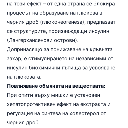
на този ефект – от една страна се блокира
процесът на образуване на глюкоза в
черния дроб (глюконеогенеза), предпазват
се структурите, произвеждащи
инсулин
(Лангерхансенови острови).
Допринасящо за понижаване на кръвната
захар, е стимулирането на независими от
инсулин биохимични пътища за усвояване
на глюкозата.
Повлияване обмяната на веществата:
При опити върху мишки е установен
хепатопротективен ефект на екстракта и
регулация на синтеза на холестерол от
черния дроб.