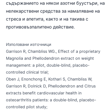
съдържанието на някои азотни буустъри, на
нелекарствени средства за намаляване на
стреса и апетита, както и на такива с
противовъзпалитено действие.
Използвани източници
Garrison R, Chambliss WG., Effect of a proprietary
Magnolia and Phellodendron extract on weight
management: a pilot, double-blind, placebo-
controlled clinical trial;
Oben J, Enonchong E, Kothari S, Chambliss W,
Garrison R, Dolnick D, Phellodendron and Citrus
extracts benefit cardiovascular health in
osteoarthritis patients: a double-blind, placebo-
controlled pilot study;