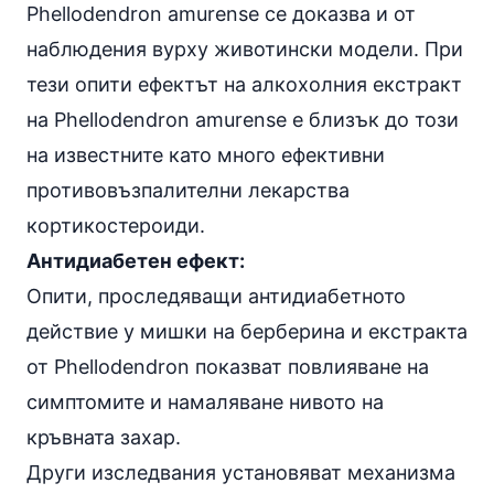
Phellodendron amurense се доказва и от
наблюдения вурху животински модели. При
тези опити ефектът на алкохолния екстракт
на Phellodendron amurense е близък до този
на известните като много ефективни
противовъзпалителни лекарства
кортикостероиди
.
Антидиабетен ефект:
Опити, проследяващи антидиабетното
действие у мишки на берберина и екстракта
от Phellodendron показват повлияване на
симптомите и намаляване нивото на
кръвната захар.
Други изследвания установяват механизма