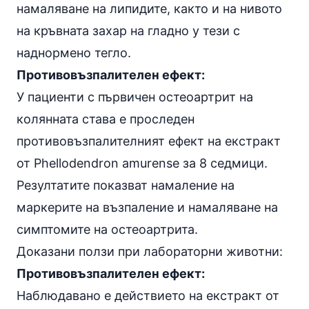
намаляване на липидите, както и на нивото
на кръвната захар на гладно у тези с
наднормено тегло.
Противовъзпалителен ефект:
У пациенти с първичен остеоартрит на
колянната става е проследен
противовъзпалителният ефект на екстракт
от Phellodendron amurense за 8 седмици.
Резултатите показват намаление на
маркерите на възпаление и намаляване на
симптомите на остеоартрита.
Доказани ползи при лабораторни животни:
Противовъзпалителен ефект:
Наблюдавано е действието на екстракт от