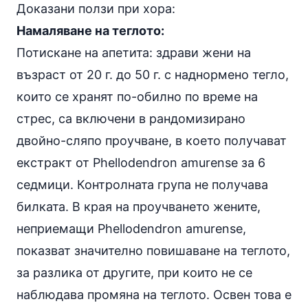
Доказани ползи при хора:
Намаляване на теглото:
Потискане на апетита: здрави жени на
възраст от 20 г. до 50 г. с наднормено тегло,
които се хранят по-обилно по време на
стрес, са включени в рандомизирано
двойно-сляпо проучване, в което получават
екстракт от Phellodendron amurense за 6
седмици. Контролната група не получава
билката. В края на проучването жените,
неприемащи Phellodendron amurense,
показват значително повишаване на теглото,
за разлика от другите, при които не се
наблюдава промяна на теглото. Освен това е