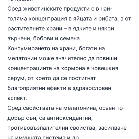
Сред животинските продукти е в най-
голяма концентрация в яйцата и рибата, а от
растителните храни – в ядките и някои
зърнени, бобови и семена.
Консумирането на храни, богати на
мелатонин може значително да повиши
концентрациите на хормона в човешкия
серум, от което да се постигнат
благоприятни ефекти в здравословен
аспект.
Сред свойствата на мелатонина, освен по-
добър сън, са антиоксидантни,
противовъзпалителни свойства, засилване
на имунната система и др.