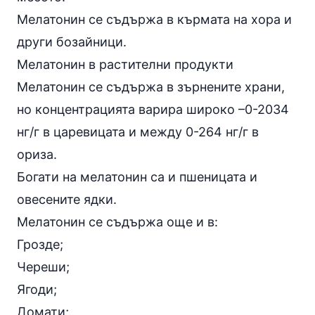
Мелатонин се съдържа в кърмата на хора и
други бозайници.
Мелатонин в растителни продукти
Мелатонин се съдържа в зърнените храни,
но концентрацията варира широко –0-2034
нг/г в царевицата и между 0-264 нг/г в
ориза.
Богати на мелатонин са и пшеницата и
овесените ядки.
Мелатонин се съдържа още и в:
Грозде;
Череши;
Ягоди;
Домати;