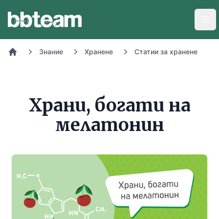
BB-Team
Отв
Знание
Хранене
Статии за хранене
Начало
Храни, богати на
мелатонин