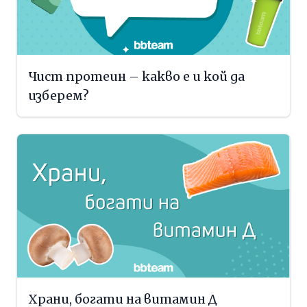
Чист протеин – какво е и кой да
изберем?
Храни, богати на витамин Д