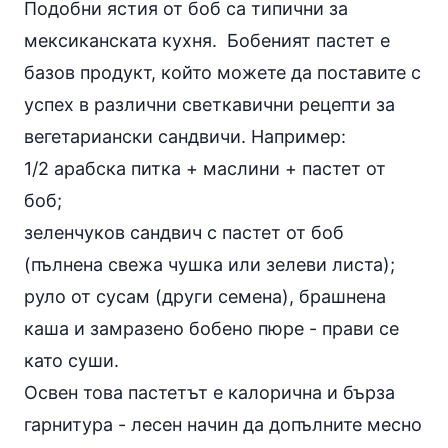
Подобни ястия от боб са типични за
мексиканската кухня. Бобеният пастет е
базов продукт, който можете да поставите с
успех в различни светкавични рецепти за
вегетариански сандвичи. Например:
1/2 арабска питка + маслини + пастет от
боб;
зеленчуков сандвич с пастет от боб
(пълнена свежа чушка или зелеви листа);
руло от сусам (други семена), брашнена
каша и замразено бобено пюре - прави се
като суши.
Освен това пастетът е калорична и бърза
гарнитура - лесен начин да допълните месно