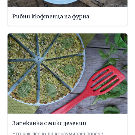
Рибни кюфтенца на фурна
Запеканка с микс зелении
Ето как лесно да консумираш повече