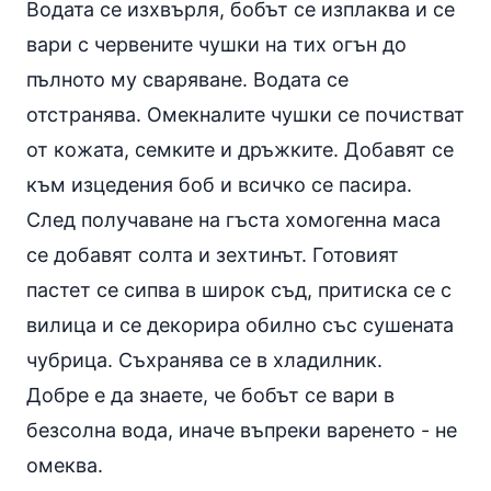
Водата се изхвърля, бобът се изплаква и се
вари с червените чушки на тих огън до
пълното му сваряване. Водата се
отстранява. Омекналите чушки се почистват
от кожата, семките и дръжките. Добавят се
към изцедения боб и всичко се пасира.
След получаване на гъста хомогенна маса
се добавят солта и зехтинът. Готовият
пастет се сипва в широк съд, притиска се с
вилица и се декорира обилно със сушената
чубрица. Съхранява се в хладилник.
Добре е да знаете, че бобът се вари в
безсолна вода, иначе въпреки варенето - не
омеква.