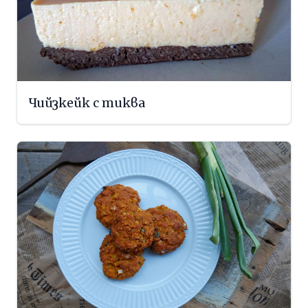
Чийзкейк с тиква