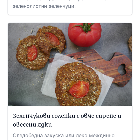
зеленолистни зеленчуци!
Зеленчукови соленки с овче сирене и
овесени ядки
Следобедна закуска или леко междинно