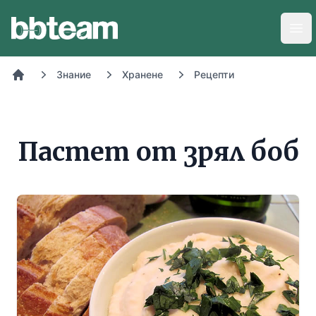
BB-Team
Отв
Знание
Хранене
Рецепти
Начало
Пастет от зрял боб