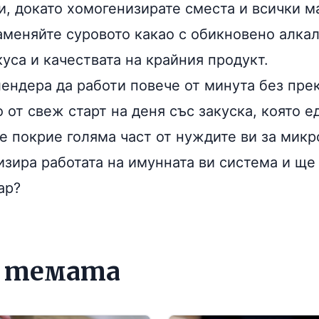
и, докато хомогенизирате сместа и всички м
аменяйте суровото какао с обикновено алкал
уса и качествата на крайния продукт.
лендера да работи повече от минута без пре
 от свеж старт на деня със закуска, която 
ще покрие голяма част от нуждите ви за мик
изира работата на имунната ви система и ще
ар?
о темата