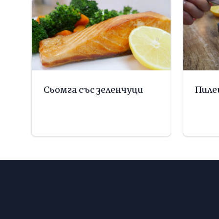
Сьомга със зеленчуци
Пиле