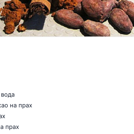
 вода
као на прах
ах
на прах