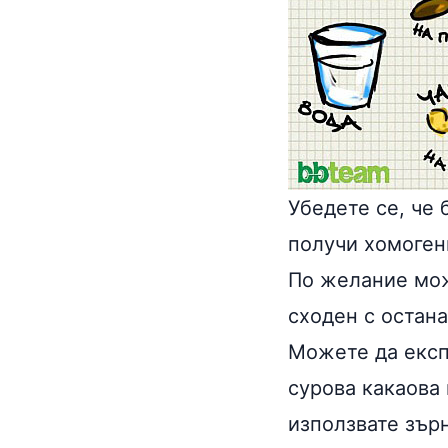
Убедете се, че 
получи хомоген
По желание мож
сходен с остана
Можете да експ
сурова какаова 
използвате зър