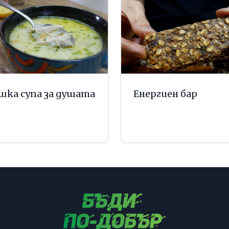
шка супа за душата
Енергиен бар