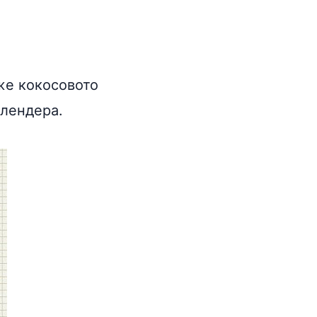
оже кокосовото
блендера.