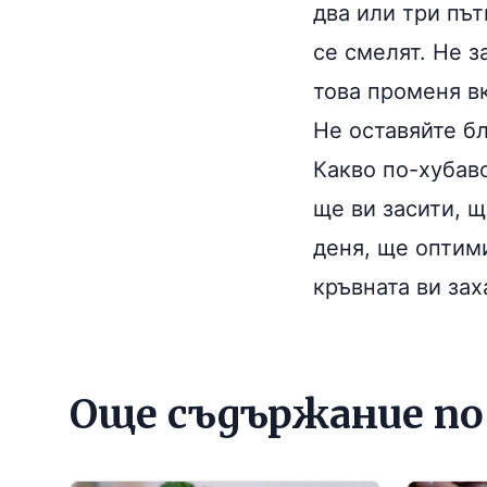
два или три път
се смелят. Не з
това променя вк
Не оставяйте б
Какво по-хубаво
ще ви засити, 
деня, ще оптим
кръвната ви зах
Още съдържание п