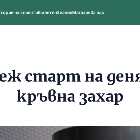
тории на клиенти
Бюлетин
Знание
Магазин
За нас
еж старт на ден
кръвна захар