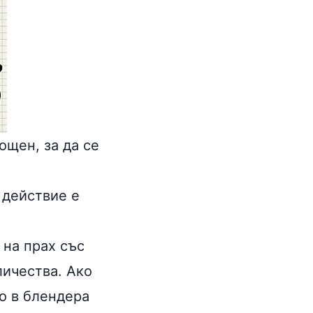
ощен, за да се
 действие е
 на прах със
личества. Ако
о в блендера