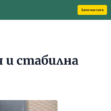
Започни сега
я и стабилна