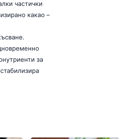
алки частички
изирано какао –
късване.
едновременно
ронутриенти за
 стабилизира