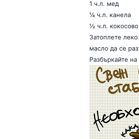
1 ч.л. мед
¼ ч.л. канела
½ ч.л. кокосов
Затоплете леко 
масло да се раз
Разбъркайте на