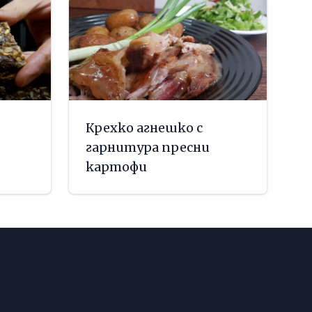
Крехко агнешко с
гарнитура пресни
картофи