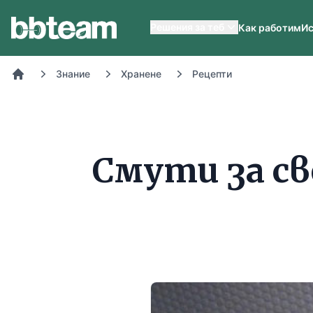
BB-Team
Решения за теб
Как работим
Ис
Знание
Хранене
Рецепти
Начало
Смути за св