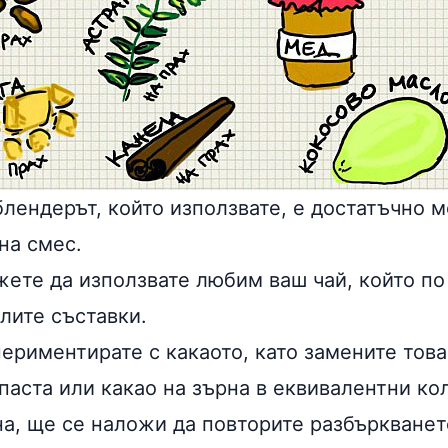
блендерът, който използвате, е достатъчно м
на смес.
ете да използвате любим ваш чай, който по
лите съставки.
ериментирате с какаото, като замените това
паста или какао на зърна в еквивалентни ко
на, ще се наложи да повторите разбъркванет