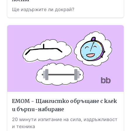
Ще издържите ли докрай?
EMOM - Щангистко обръщане с клек
и бърпи-набиране
20 минути изпитание на сила, издръжливост
и техника