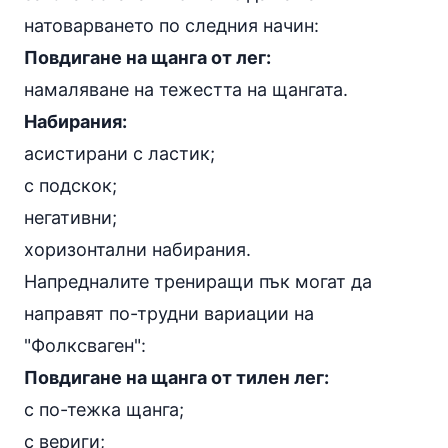
натоварването по следния начин:
Повдигане на щанга от лег:
намаляване на тежестта на щангата.
Набирания:
асистирани с ластик
;
с подскок;
негативни;
хоризонтални набирания
.
Напредналите трениращи пък могат да
направят по-трудни вариации на
"Фолксваген":
Повдигане на щанга от тилен лег
:
с по-тежка щанга;
с вериги;