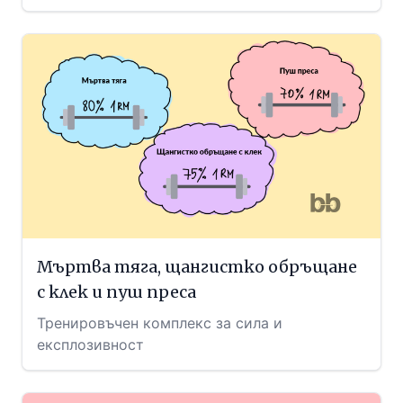
Мъртва тяга, щангистко обръщане
с клек и пуш преса
Тренировъчен комплекс за сила и
експлозивност