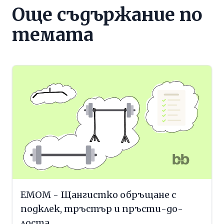
Още съдържание по
темата
EMOM - Щангистко обръщане с
подклек, тръстър и пръсти-до-
лоста