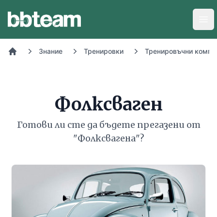
BB-Team
Отв
Знание
Тренировки
Тренировъчни компл
Начало
Фолксваген
Готови ли сте да бъдете прегазени от
"Фолксвагена"?