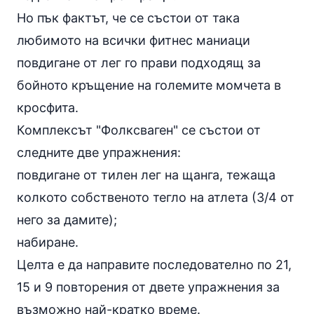
Но пък фактът, че се състои от така
любимото на всички фитнес маниаци
повдигане от лег го прави подходящ за
бойното кръщение на големите момчета в
кросфита.
Комплексът "Фолксваген" се състои от
следните две упражнения:
повдигане от тилен лег
на щанга
, тежаща
колкото собственото тегло на атлета (3/4 от
него за дамите);
набиране
.
Целта е да направите последователно по 21,
15 и 9 повторения от двете упражнения за
възможно най-кратко време.