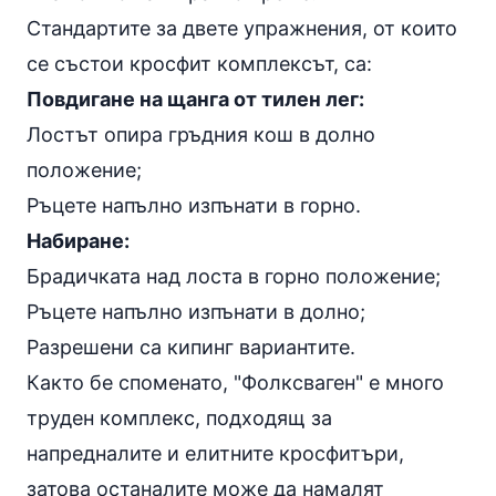
Стандартите за двете упражнения, от които
се състои кросфит комплексът, са:
Повдигане на щанга от тилен лег:
Лостът опира гръдния кош в долно
положение;
Ръцете напълно изпънати в горно.
Набиране:
Брадичката над лоста в горно положение;
Ръцете напълно изпънати в долно;
Разрешени са кипинг вариантите.
Както бе споменато, "Фолксваген" е много
труден комплекс, подходящ за
напредналите и елитните кросфитъри,
затова останалите може да намалят