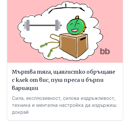
Мъртва тяга, щангистко обръщане
с клек от вис, пуш преса и бърпи
вариации
Сила, експлозивност, силова издръжливост,
техника и ментална настройка да издържиш
докрай