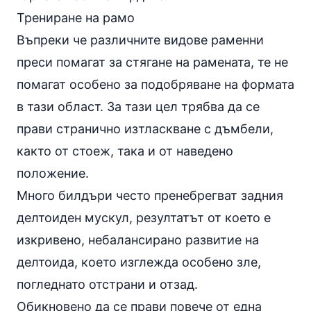
Трениране на рамо
Въпреки че различните видове раменни
преси помагат за стягане на рамената, те не
помагат особено за подобряване на формата
в тази област. За тази цел трябва да се
прави странично изтласкване с дъмбели,
както от стоеж, така и от наведено
положение.
Много билдъри често пренебрегват задния
делтоиден мускул, резултатът от което е
изкривено, небалансирано развитие на
делтоида, което изглежда особено зле,
погледнато отстрани и отзад.
Обикновено да се прави повече от една