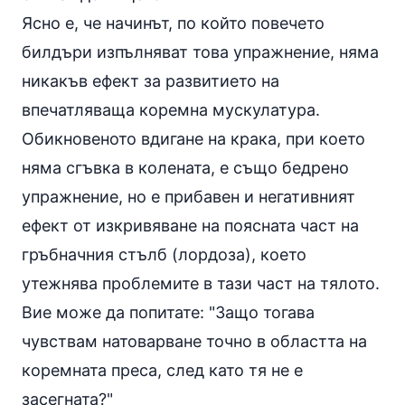
Ясно е, че начинът, по който повечето
билдъри изпълняват това упражнение, няма
никакъв ефект за развитието на
впечатляваща коремна мускулатура.
Обикновеното вдигане на крака, при което
няма сгъвка в колената, е също бедрено
упражнение, но е прибавен и негативният
ефект от изкривяване на поясната част на
гръбначния стълб (лордоза), което
утежнява проблемите в тази част на тялото.
Вие може да попитате: "Защо тогава
чувствам натоварване точно в областта на
коремната преса, след като тя не е
засегната?"