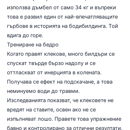
използва дъмбел от само 34 кг и въпреки
това е развил един от най-впечатляващите
гърбове в историята на бодибилдинга. Той
вдига до горе.
Трениране на бедро
Когато правят клекове, много билдъри се
спускат твърде бързо надолу и се
оттласкват от инерцията в колената.
Получава се ефект на подскачане, а това
неминуемо води до травми.
Изследванията показват, че клековете нe
вредят на ставите, освен ако не се
изпълняват лошо. Правете това упражнение
бавно и контролирано за отлични резултати.