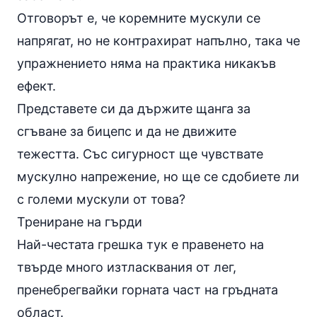
Отговорът е, че коремните мускули се
напрягат, но не контрахират напълно, така че
упражнението няма на практика никакъв
ефект.
Представете си да държите щанга за
сгъване за бицепс и да не движите
тежестта. Със сигурност ще чувствате
мускулно напрежение, но ще се сдобиете ли
с големи мускули от това?
Трениране на гърди
Най-честата грешка тук е правенето на
твърде много изтласквания от лег,
пренебрегвайки горната част на гръдната
област.