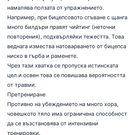
намалява ползата от упражнението.
Например, при бицепсовото сгъване с щанга
много билдъри правят чийтинг (неточни
повторения), подхвърляйки тежестта. Това
веднага измества натоварването от бицепса
ниско в гърба и раменете.
Чрез тази хватка се пропуска истинската
цел и освен това се повишава вероятността
от травми.
Претрениране
Противно на убеждението на много хора,
човешкото тяло има ограничена способност
да се възстановява от интензивни
тренировки.