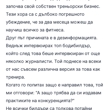
започва свой собствен треньорски бизнес.
Тези хора са с дълбоко погрешното
убеждение, че за два месеца можеш да
научиш всичко за фитнеса.
Друг път причината е в дезинформацията.
Веднъж интервюирах топ бодибилдър,
който след това беше интервюиран от още
няколко журналисти. Той поднесе на всеки
от нас съвсем различна версия за това как
тренира.
Когато го попитах защо е направил това, той
ми отговори: "А защо трябва да си издавам
практиките на конкуренцията?"
Не всички билдъри са толкова потайни