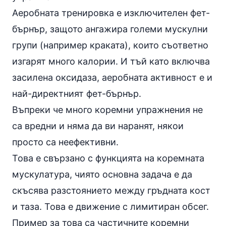
Аеробната тренировка е изключителен фет-
бърнър, защото ангажира големи мускулни
групи (например краката), които съответно
изгарят много калории. И тъй като включва
засилена оксидаза, аеробната активност е и
най-директният фет-бърнър.
Въпреки че много коремни упражнения не
са вредни и няма да ви наранят, някои
просто са неефективни.
Това е свързано с функцията на коремната
мускулатура, чиято основна задача е да
скъсява разстоянието между гръдната кост
и таза. Това е движение с лимитиран обсег.
Пример за това са частичните
коремни