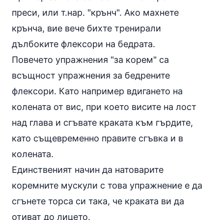
преси
, или т.нар. "крънч". Ако махнете
крънча, вие вече бихте тренирали
дълбоките флексори на бедрата.
Повечето упражнения "за корем" са
всъщност упражнения за бедрените
флексори. Като например вдигането на
колената от вис, при което висите на лост
над глава и сгъвате краката към гърдите,
като същевременно правите сгъвка и в
колената.
Единственият начин да натоварите
коремните мускули с това упражнение е да
сгънете торса си така, че краката ви да
отиват до лицето.