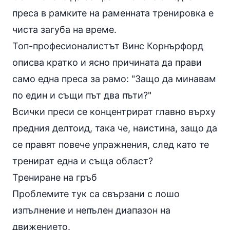
преса в рамките на раменната тренировка е
чиста загуба на време.
Топ-професионалистът Винс Корнърфорд
описва кратко и ясно причината да прави
само една преса за рамо: "Защо да минавам
по един и същи път два пъти?"
Всички преси се концентрират главно върху
предния делтоид, така че, наистина, защо да
се правят повече упражнения, след като те
тренират една и съща област?
Трениране на гръб
Проблемите тук сa свързани с лошо
изпълнение и непълен диапазон на
движението.