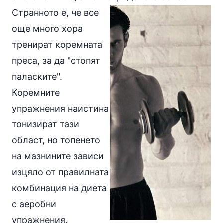
Странното е, че все
още много хора
тренират коремната
преса, за да "стопят
паласките".
Коремните
упражнения наистина
тонизират тази
област, но топенето
на мазнините зависи
изцяло от правилната
комбинация на диета
с аеробни
упражнения
.