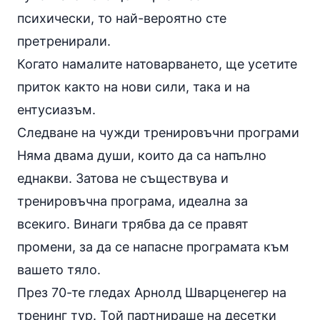
психически, то най-вероятно сте
претренирали.
Когато намалите натоварването, ще усетите
приток както на нови сили, така и на
ентусиазъм.
Следване на чужди
тренировъчни програми
Няма двама души, които да са напълно
еднакви. Затова не съществува и
тренировъчна програма, идеална за
всекиго. Винаги трябва да се правят
промени, за да се напасне програмата към
вашето тяло.
През 70-те гледах Арнолд Шварценегер на
тренинг тур. Той партнираше на десетки