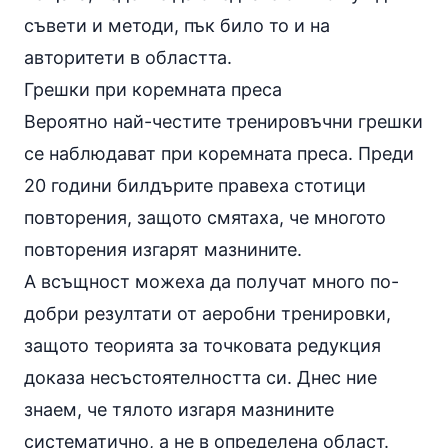
съвети и методи, пък било то и на
авторитети в областта.
Грешки при коремната преса
Вероятно най-честите тренировъчни грешки
се наблюдават при коремната преса. Преди
20 години билдърите правеха стотици
повторения, защото смятаха, че многото
повторения изгарят мазнините.
А всъщност можеха да получат много по-
добри резултати от аеробни тренировки,
защото теорията за точковата редукция
доказа несъстоятелността си. Днес ние
знаем, че тялото изгаря мазнините
систематично, а не в определена област.