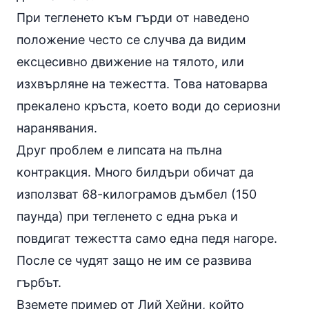
При тегленето към гърди от наведено
положение често се случва да видим
ексцесивно движение на тялото, или
изхвърляне на тежестта. Това натоварва
прекалено кръста, което води до сериозни
наранявания.
Друг проблем е липсата на пълна
контракция. Много билдъри обичат да
използват 68-килограмов дъмбел (150
паунда) при тегленето с една ръка и
повдигат тежестта само една педя нагоре.
После се чудят защо не им се развива
гърбът.
Вземете пример от Лий Хейни, който