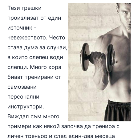
Тези грешки
произлизат от един
източник -
невежеството. Често
става дума за случаи,
в които слепец води
слепци. Много хора
биват тренирани от
самозвани
персонални
инструктори.
Виждал съм много
примери как някой започва да тренира с
личен треньор и след един-два месеца