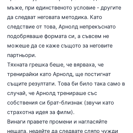
мъже, при единственото условие - другите
да следват неговата методика. Като
следствие от това, Арнолд непрекъснато
подобряваше формата си, а съвсем не
можеше да се каже същото за неговите
партньори.
Тяхната грешка беше, че вярваха, че
тренирайки като Арнолд, ще постигнат
същите резултати. Това би било така само в
случай, че Арнолд тренираше със
собствения си брат-близнак (звучи като
страхотна идея за филм).
Винаги правете промени и нагласяйте
нещата, недейте да следвате сляпо чужди