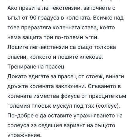
Ако правите лег-екстензии, започнете с
ъгъл от 90 градуса в колената. Всичко над
това преразтяга коленната става, която
няма защита при по-големи ъгли.
Лошите лег-екстензии са също толкова
опасни, колкото и лошите клекове.
Трениране на прасец
Докато вдигате за прасец от стоеж, винаги
дръжте колената заключени. Сгъването в
колената измества фокуса от прасците към
големия плосък мускул под тях (солеус).
По-добре е да оставите упражняването на
солеуса за седящия вариант на същото
упражнение.