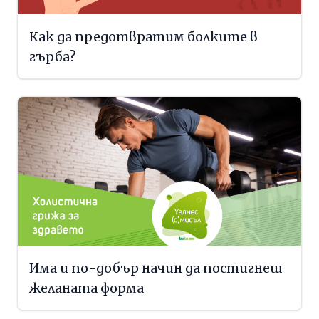
Как да предотвратим болките в
гърба?
Има и по-добър начин да постигнеш
желаната форма