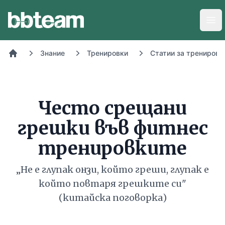
BB-Team
Отв
Знание
Тренировки
Статии за тренировк
Начало
Често срещани
грешки във фитнес
тренировките
„Не е глупак онзи, който греши, глупак е
който повтаря грешките си"
(китайска поговорка)