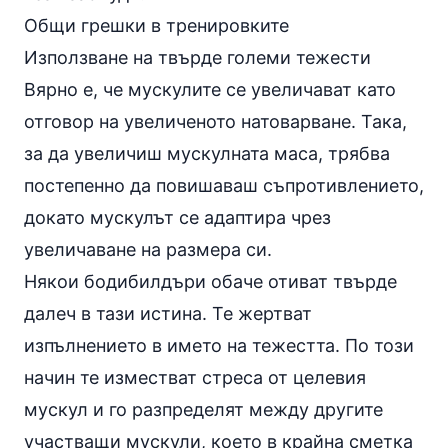
Общи грешки в тренировките
Използване на твърде големи тежести
Вярно е, че мускулите се увеличават като
отговор на увеличеното натоварване. Така,
за да увеличиш мускулната маса, трябва
постепенно да повишаваш съпротивлението,
докато мускулът се адаптира чрез
увеличаване на размера си.
Някои бодибилдъри обаче отиват твърде
далеч в тази истина. Те жертват
изпълнението в името на тежестта. По този
начин те изместват стреса от целевия
мускул и го разпределят между другите
участващи мускули, което в крайна сметка