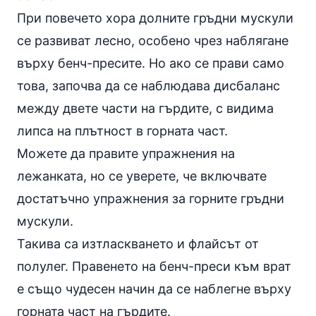
При повечето хора долните гръдни мускули
се развиват лесно, особено чрез наблягане
върху бенч-пресите. Но ако се прави само
това, започва да се наблюдава дисбаланс
между двете части на гърдите, с видима
липса на плътност в горната част.
Можете да правите упражнения на
лежанката, но се уверете, че включвате
достатъчно упражнения за горните гръдни
мускули.
Такива са изтласкването и флайсът от
полулег. Правенето на бенч-преси към врат
е също чудесен начин да се наблегне върху
горната част на гърдите.