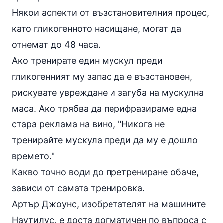
Някои аспекти от възстановителния процес,
като гликогенното насищане, могат да
отнемат до 48 часа.
Ако тренирате един мускул преди
гликогенният му запас да е възстановен,
рискувате увреждане и загуба на мускулна
маса. Ако трябва да перифразираме една
стара реклама на
вино
, "Никога не
тренирайте мускула преди да му е дошло
времето."
Какво точно води до претрениране обаче,
зависи от самата тренировка.
Артър Джоунс, изобретателят на машините
Наутилус, е доста догматичен по въпроса с