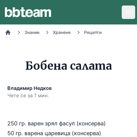
BB-Team
Отв
Знание
Хранене
Рецепти
Начало
Бобена салата
Владимир Недков
Чете се за 1 мин.
250 гр. варен зрял фасул (консерва)
50 гр. варена царевица (консерва)