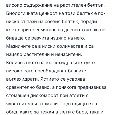
високо съдържание на растителен белтък.
Биологичната ценност на този белтък е по-
ниска от тази на соевия белтък, поради
което при пресмятане на дневното меню не
бива да се разчита изцяло на него.
Мазнините са в ниски количества и са
изцяло растителни и ненаситени.
Количеството на въглехидратите тук е
високо като преобладават бавните
въглехидрати. Ястието се усвоява
сравнително бавно, а понякога предизвиква
стомашен дискомфорт при атлети с
чувствителни стомаси. Подходящо е за
обяд, както за тежки атлети с бърз, така и