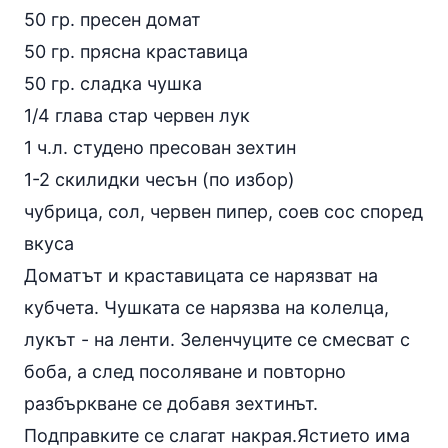
50 гр. пресен домат
50 гр. прясна краставица
50 гр. сладка чушка
1/4 глава стар червен лук
1 ч.л. студено пресован зехтин
1-2 скилидки чесън (по избор)
чубрица, сол, червен пипер, соев сос според
вкуса
Доматът и краставицата се нарязват на
кубчета. Чушката се нарязва на колелца,
лукът - на ленти. Зеленчуците се смесват с
боба, а след посоляване и повторно
разбъркване се добавя зехтинът.
Подправките се слагат накрая.Ястието има