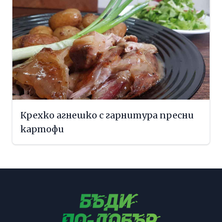
Крехко агнешко с гарнитура пресни
картофи