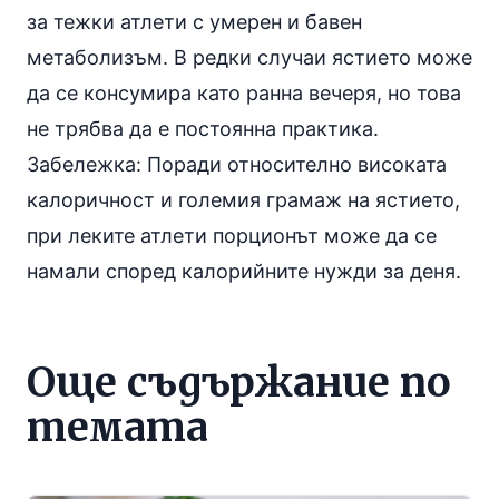
за тежки атлети с умерен и бавен
метаболизъм. В редки случаи ястието може
да се консумира като ранна вечеря, но това
не трябва да е постоянна практика.
Забележка: Поради относително високата
калоричност и големия грамаж на ястието,
при леките атлети порционът може да се
намали според калорийните нужди за деня.
Още съдържание по
темата