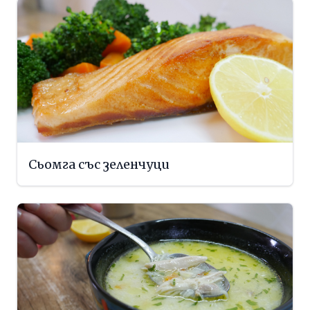
Сьомга със зеленчуци