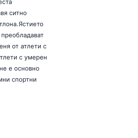
еста
авя ситно
отлона.Ястието
 преобладават
еня от атлети с
атлети с умерен
не е основно
емни спортни