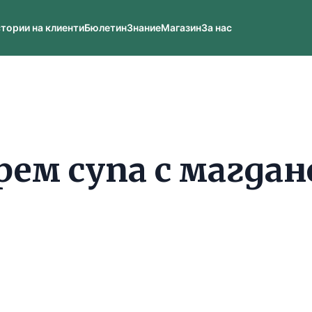
тории на клиенти
Бюлетин
Знание
Магазин
За нас
рем супа с магдан