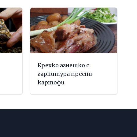
Крехко агнешко с
гарнитура пресни
картофи