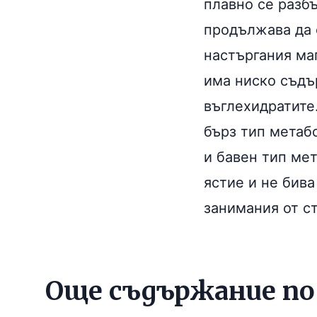
плавно се разб
продължава да 
настъргания маг
има ниско съдъ
въглехидратите
бърз тип метаб
и бавен тип мет
ястие и не бива
занимания от с
Още съдържание п