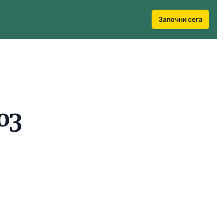
Започни сега
оз