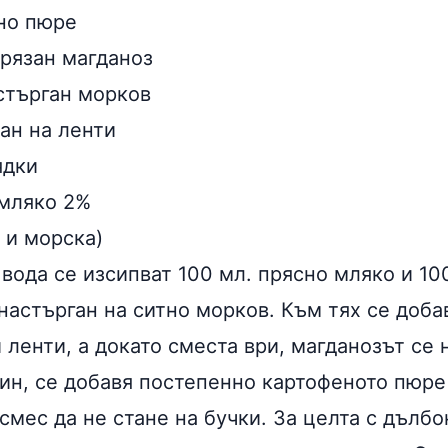
ено пюре
арязан магданоз
астърган морков
зан на ленти
ядки
 мляко 2%
е и морска)
 вода се изсипват 100 мл. прясно мляко и 100
астърган на ситно морков. Към тях се добав
 ленти, а докато сместа ври, магданозът се 
мин, се добавя постепенно картофеното пюре
смес да не стане на бучки. За целта с дълб