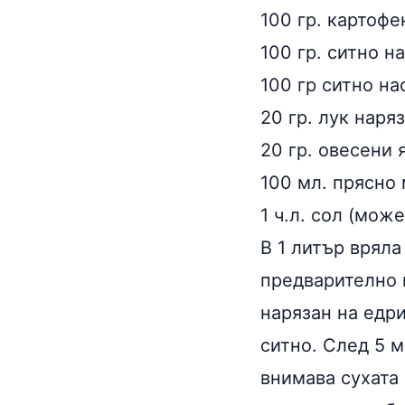
100 гр. картоф
100 гр. ситно н
100 гр ситно н
20 гр. лук наря
20 гр. овесени 
100 мл. прясно
1 ч.л. сол (мож
В 1 литър вряла
предварително н
нарязан на едри
ситно. След 5 
внимава сухата 