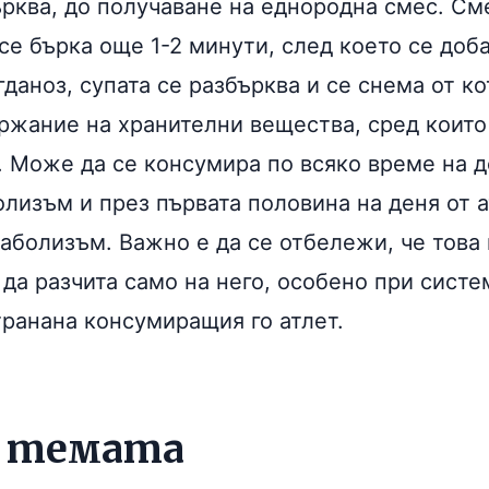
ърква, до получаване на еднородна смес. См
се бърка още 1-2 минути, след което се доб
даноз, супата се разбърква и се снема от к
ржание на хранителни вещества, сред които
. Може да се консумира по всяко време на д
олизъм и през първата половина на деня от 
аболизъм. Важно е да се отбележи, че това 
 да разчита само на него, особено при сист
транана консумиращия го атлет.
о темата