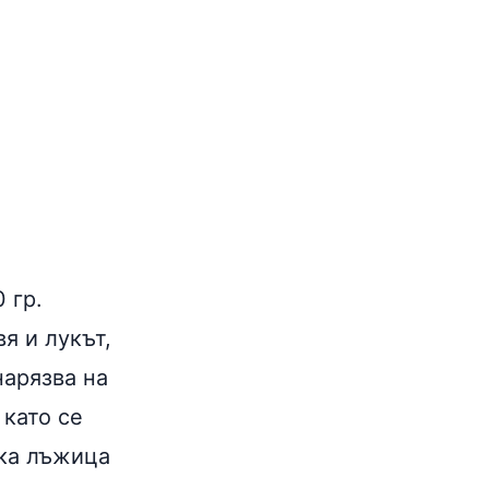
 гр.
я и лукът,
нарязва на
 като се
ока лъжица