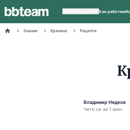
BB-Team
Решения за теб
Как работим
Ис
Знание
Хранене
Рецепти
Начало
К
Владимир Недков
Чете се за 1 мин.