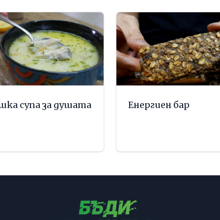
шка супа за душата
Енергиен бар