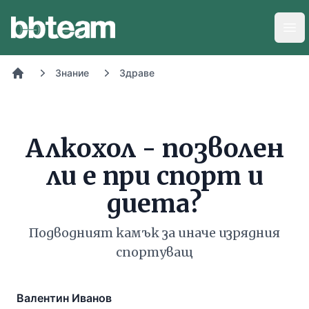
BB-Team
Отв
Знание
Здраве
Начало
Алкохол - позволен
ли е при спорт и
диета?
Подводният камък за иначе изрядния
спортуващ
Валентин Иванов