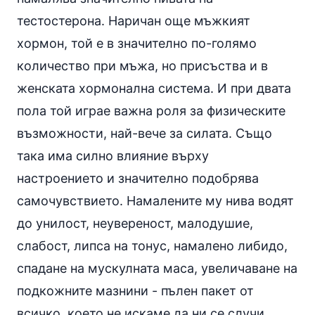
тестостерона. Наричан още мъжкият
хормон, той е в значително по-голямо
количество при мъжа, но присъства и в
женската хормонална система. И при двата
пола той играе важна роля за физическите
възможности, най-вече за силата. Също
така има силно влияние върху
настроението и значително подобрява
самочувствието. Намалените му нива водят
до унилост, неувереност, малодушие,
слабост, липса на тонус, намалено либидо,
спадане на мускулната маса, увеличаване на
подкожните мазнини - пълен пакет от
всичко, което не искаме да ни се случи.