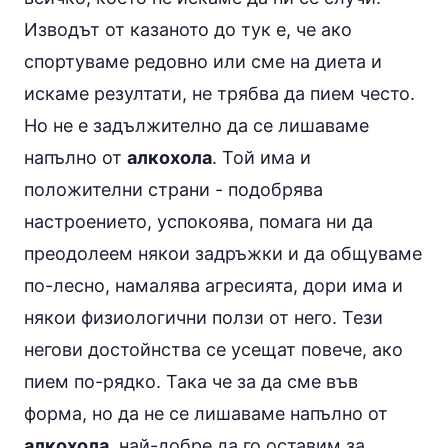
Изводът от казаното до тук е, че ако
спортуваме редовно или сме на диета и
искаме резултати, не трябва да пием често.
Но не е задължително да се лишаваме
напълно от
алкохола
. Той има и
положителни страни - подобрява
настроението, успокоява, помага ни да
преодолеем някои задръжки и да общуваме
по-лесно, намалява агресията, дори има и
някои физиологични ползи от него. Тези
негови достойнства се усещат повече, ако
пием по-рядко. Така че за да сме във
форма, но да не се лишаваме напълно от
алкохола
, най-добре да го оставим за