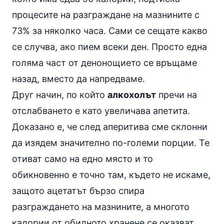
процесите на разграждане на мазнините с
73% за няколко часа. Сами се сещате какво
се случва, ако пием всеки ден. Просто една
голяма част от денонощието се връщаме
назад, вместо да напредваме.
Друг начин, по който
алкохолът
пречи на
отслабването е като увеличава апетита.
Доказано е, че след аперитива сме склонни
да изядем значително по-големи порции. Те
отиват само на едно място и то
обикновенно е точно там, където не искаме,
защото ацетатът бързо спира
разграждането на мазнините, а многото
калории от обилното хранене се оказват