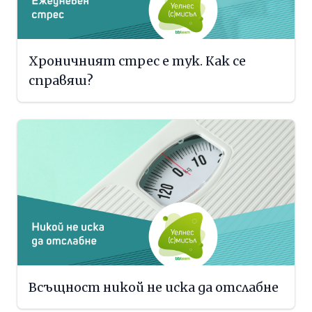
Хроничният стрес е тук. Как се
справяш?
Всъщност никой не иска да отслабне