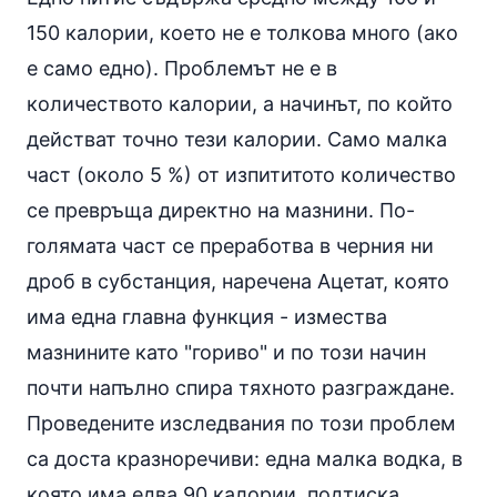
150 калории, което не е толкова много (ако
е само едно). Проблемът не е в
количеството калории, а начинът, по който
действат точно тези калории. Само малка
част (около 5 %) от изпититото количество
се превръща директно на мазнини. По-
голямата част се преработва в черния ни
дроб в субстанция, наречена Ацетат, която
има една главна функция - измества
мазнините като "гориво" и по този начин
почти напълно спира тяхното разграждане.
Проведените изследвания по този проблем
са доста кразноречиви: една малка водка, в
която има едва 90 калории, подтиска