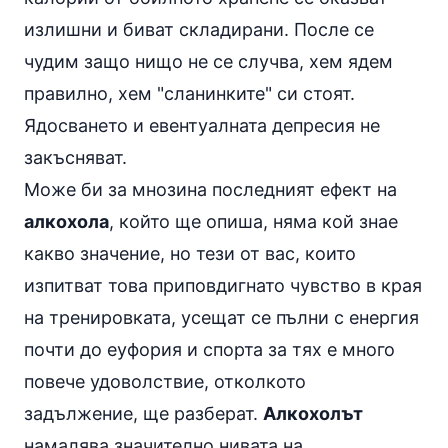
излишни и биват складирани. После се
чудим защо нищо не се случва, хем ядем
правилно, хем "сланинките" си стоят.
Ядосването и евентуалната депресия не
закъсняват.
Може би за мнозина последният ефект на
алкохола
, който ще опиша, няма кой знае
какво значение, но тези от вас, които
изпитват това приповдигнато чувство в края
на тренировката, усещат се пълни с енергия
почти до еуфория и спорта за тях е много
повече удоволствие, отколкото
задължение, ще разберат.
Алкохолът
намалява значително нивата на