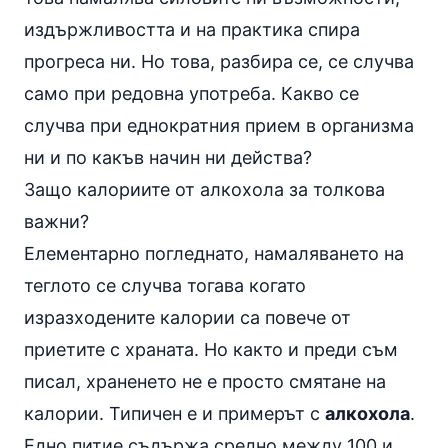
издържливостта и на практика спира
прогреса ни. Но това, разбира се, се случва
само при редовна употреба. Какво се
случва при еднократния прием в организма
ни и по какъв начин ни действа?
Защо калориите от алкохола за толкова
важни?
Елементарно погледнато, намаляването на
теглото се случва тогава когато
изразходените калории са повече от
приетите с храната. Но както и преди съм
писал, храненето не е просто смятане на
калории. Типичен е и примерът с
алкохола
.
Едно питие съдържа средно между 100 и