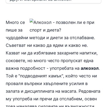
Много се
пише за
чудодейни методи и диети за отслабване.
Съветват ни какво да ядем и какво не.
Казват ни да избягваме захарните напитки,
соковете, но много често пропускат една
важна подробност - употребата на
алкохол
.
Той е "подводеният камък", който често ни
проваля въпреки хвърлените усилия в
залата и дисциплината на масата. Редовната
му употреба ни пречи да отслабнем, освен
това намалява силовите ни възможности,