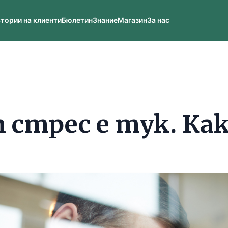
тории на клиенти
Бюлетин
Знание
Магазин
За нас
стрес е тук. Как