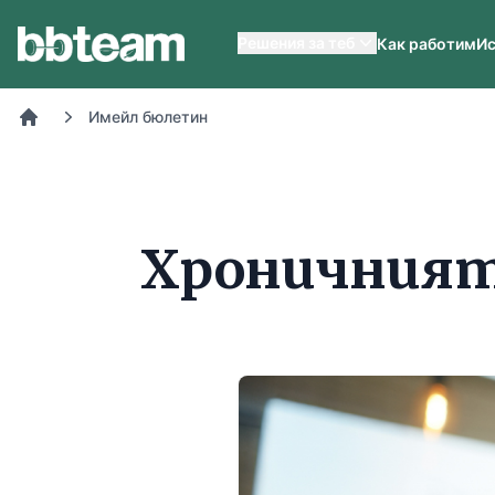
BB-Team
Решения за теб
Как работим
Ис
Имейл бюлетин
Начало
Хроничният 