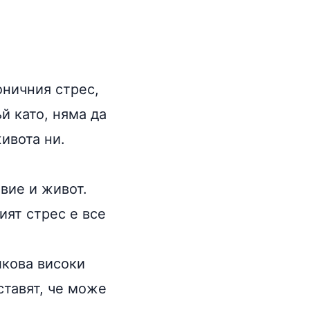
оничния стрес,
й като, няма да
ивота ни.
вие и живот.
ият стрес е все
лкова високи
ставят, че може