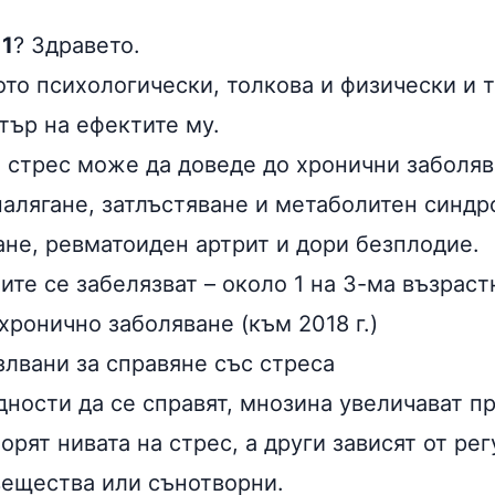
 1
? Здравето.
ото психологически, толкова и физически и 
тър на ефектите му.
стрес може да доведе до хронични заболяв
налягане, затлъстяване и метаболитен синд
ане, ревматоиден артрит и дори безплодие.
те се забелязват – около 1 на 3-ма възраст
хронично заболяване (към 2018 г.)
злвани за справяне със стреса
дности да се справят, мнозина увеличават п
борят нивата на стрес, а други зависят от р
вещества или сънотворни.