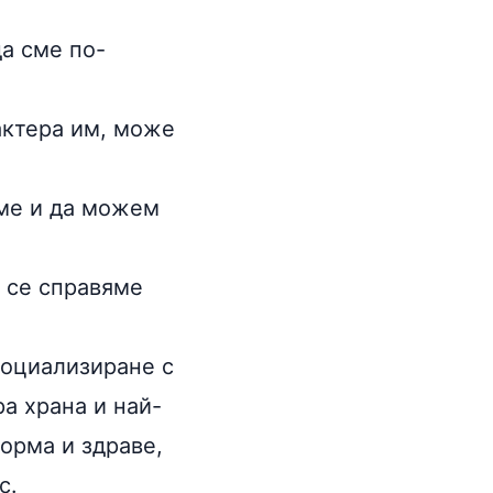
а сме по-
актера им, може
аме и да можем
а се справяме
социализиране с
а храна и най-
орма и здраве,
с.