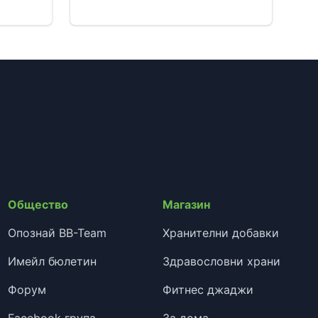
Общество
Магазин
Опознай BB-Team
Хранителни добавки
Имейл бюлетин
Здравословни храни
Форум
Фитнес джаджи
Facebook група
За дома