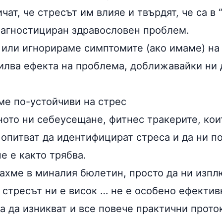
чат, че стресът им влияе и твърдят, че са в 
иагностициран здравословен проблем.
 или игнорираме симптомите (ако имаме) на
силва ефекта на проблема, доближавайки ни 
ме по-устойчиви на стрес
ното ни себеусещане, фитнес тракерите, кои
 опитват да идентифицират стреса и да ни п
е е както трябва.
ахме в миналия бюлетин, просто да ни изпл
 стресът ни е висок … не е особено ефектив
а да изникват и все повече практични прото