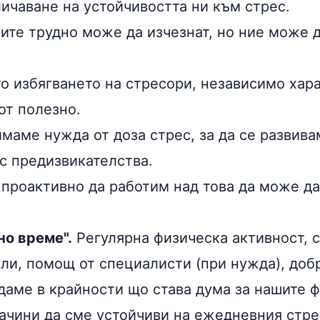
личаване на устойчивостта ни към стрес.
ите трудно може да изчезнат, но ние може д
о избягването на стресори, независимо хар
 от полезно.
имаме нужда от доза стрес, за да се развив
 с предизвикателства.
и проактивно да работим над това да може д
но време".
Регулярна физическа активност, 
ли, помощ от специалисти (при нужда), добр
даме в крайности що става дума за нашите ф
начини да сме устойчиви на ежедневния стре