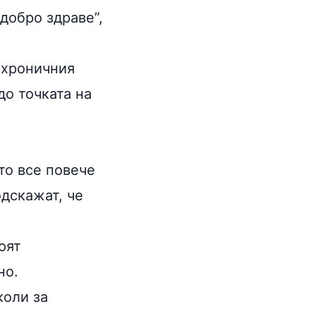
“добро здраве”,
 хроничния
до точката на
то все повече
одскажат, че
юят
но.
коли за