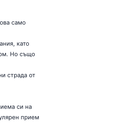
това само
ания, като
ром. Но също
ни страда от
риема си на
егулярен прием