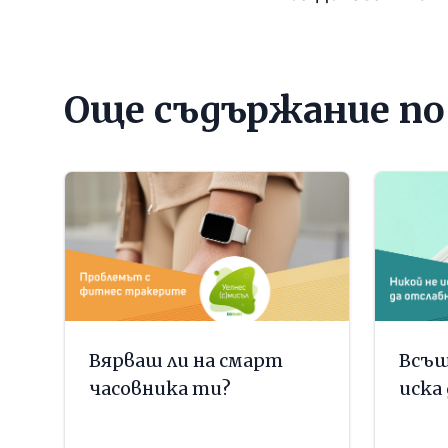
Още съдържание п
Вярваш ли на смарт
Всъщ
часовника ти?
иска