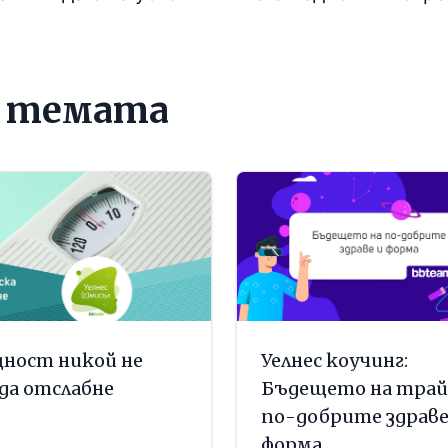
о темата
ност никой не
Уелнес коучинг:
 да отслабне
Бъдещето на трай
по-добрите здраве
форма