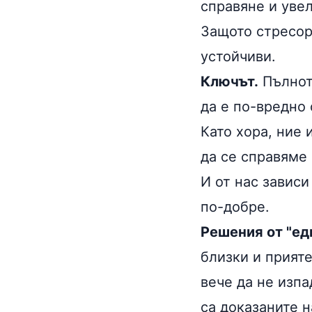
справяне и уве
Защото стресор
устойчиви.
Ключът.
Пълнот
да е по-вредно
Като хора, ние 
да се справяме
И от нас завис
по-добре.
Решения от "ед
близки и прияте
вече да не изпа
са доказаните 