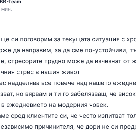
 BB-Team
 мин.
 ще си поговорим за текущата ситуация с хр
оже да направим, за да сме по-устойчиви, тъ
е, стресорите трудно може да изчезнат от ж
ичния стрес в нашия живот
ес надделява все повече над нашето ежедне
зват, но вярвам и ти го забелязваш, че висок
 в ежедневието на модерния човек.
ме сред клиентите си, че често изпитват то
независимо причинителя, че дори не си пред