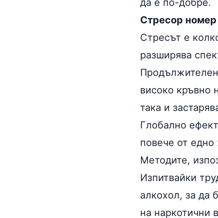
да е по-добре.
Стресор номер
Стресът е колк
разширява спек
Продължителен 
високо кръвно 
така и застаряв
Глобално ефекти
повече от едно 
Методите, изпо
Изпитвайки тру
алкохол, за да 
на наркотични 