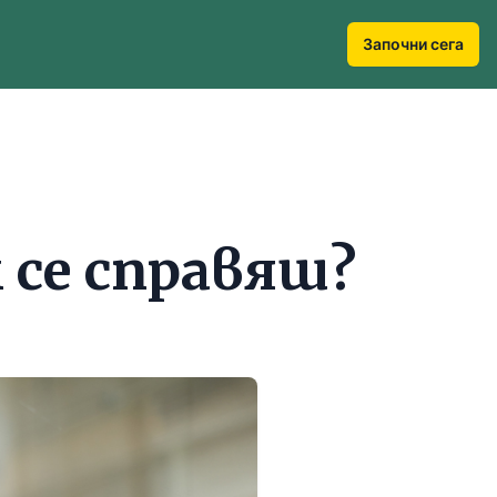
Започни сега
 се справяш?