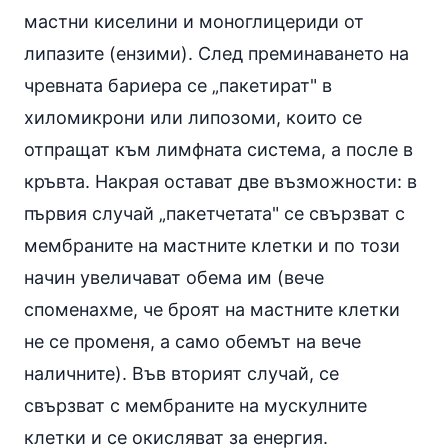
мастни киселини и моноглицериди от
липазите (
ензими
). След преминаването на
чревната бариера се „пакетират" в
хиломикрони или липозоми, които се
отпращат към лимфната система, а после в
кръвта. Накрая остават две възможности: в
първия случай „пакетчетата" се свързват с
мембраните на мастните клетки и по този
начин увеличават обема им (вече
споменахме, че броят на мастните клетки
не се променя, а само обемът на вече
наличните). Във вторият случай, се
свързват с мембраните на мускулните
клетки и се окисляват за енергия.