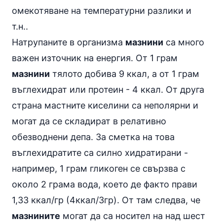
омекотяване на температурни разлики и
т.н..
Натрупаните в организма
мазнини
са много
важен източник на енергия. От 1 грам
мазнини
тялото добива 9 ккал, а от 1 грам
въглехидрат или протеин - 4 ккал. От друга
страна мастните киселини са неполярни и
могат да се складират в релативно
обезводнени депа. За сметка на това
въглехидратите са силно хидратирани -
например, 1 грам гликоген се свързва с
около 2 грама вода, което де факто прави
1,33 ккал/гр (4ккал/3гр). От там следва, че
мазнините
могат да са носител на над шест