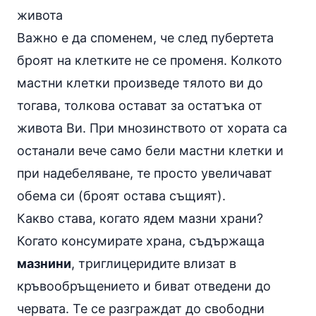
живота
Важно е да споменем, че след пубертета
броят на клетките не се променя. Колкото
мастни клетки произведе тялото ви до
тогава, толкова остават за остатъка от
живота Ви. При мнозинството от хората са
останали вече само бели мастни клетки и
при надебеляване, те просто увеличават
обема си (броят остава същият).
Какво става, когато ядем мазни храни?
Когато консумирате храна, съдържаща
мазнини
, триглицеридите влизат в
кръвообръщението и биват отведени до
червата. Те се разграждат до свободни