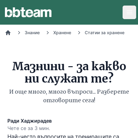
BB-Team
Отв
Знание
Хранене
Статии за хранене
Начало
Мазнини - за какво
ни служат те?
И още много, много въпроси... Разберете
отговорите сега!
Ради Хаджирадев
Чете се за 3 мин.
Най-често въпросите на трениращите са