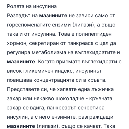
Ролята на инсулина
Разпадът на
мазнините
не зависи само от
гореспоменатите ензими (липази), а също
така и от инсулина. Това е полипептиден
хормон, секретиран от панкреаса с цел да
регулира метаболизма на въглехидратите и
мазнините
. Когато приемате въглехидрати с
висок
гликемичен индекс
, инсулинът
повишава концентрацията си в кръвта.
Представете си, че хапвате една лъжичка
захар или някакво шоколадче - кръвната
захар се вдига, панкреасът секретира
инсулин
, а с него ензимите, разграждащи
мазнините
(липази), също се качват. Така