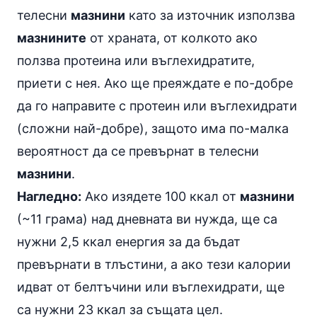
телесни
мазнини
като за източник използва
мазнините
от храната, от колкото ако
ползва протеина или въглехидратите,
приети с нея. Ако ще преяждате е по-добре
да го направите с протеин или въглехидрати
(сложни най-добре), защото има по-малка
вероятност да се превърнат в телесни
мазнини
.
Нагледно:
Ако изядете 100 ккал от
мазнини
(~11 грама) над дневната ви нужда, ще са
нужни 2,5 ккал енергия за да бъдат
превърнати в тлъстини, а ако тези калории
идват от белтъчини или въглехидрати, ще
са нужни 23 ккал за същата цел.