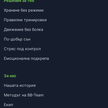
Решения за теб
Хранене без режими
Правилни тренировки
Движение без болка
По-добър сън
Стрес под контрол
Емоционална подкрепа
За нас
Нашата история
Методът на BB-Team
Екип