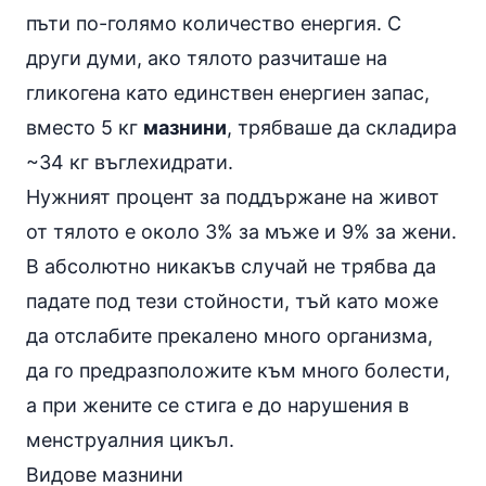
пъти по-голямо количество енергия. С
други думи, ако тялото разчиташе на
гликогена като единствен енергиен запас,
вместо 5 кг
мазнини
, трябваше да складира
~34 кг въглехидрати.
Нужният процент за поддържане на живот
от тялото е около 3% за мъже и 9% за жени.
В абсолютно никакъв случай не трябва да
падате под тези стойности, тъй като може
да отслабите прекалено много организма,
да го предразположите към много болести,
а при жените се стига е до нарушения в
менструалния цикъл.
Видове мазнини