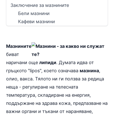
Заключение за мазнините
Бели мазнини
Кафеви мазнини
Мазнините
биват
наричани още
липиди
. Думата идва от
гръцкото "lipos", което означава
мазнина
,
олио, вакса. Тялото ни ги ползва за редица
неща - регулиране на телесната
температура, складиране на енергия,
поддържане на здрава кожа, предпазване на
важни органи и тъкани от нараняване,