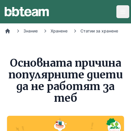
BB-Team
Отв
Знание
Хранене
Статии за хранене
Начало
Основната причина
популярните диети
да не работят за
теб