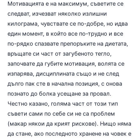
Мотивацията е на максимум, съветите се
следват, изчезват няколко излишни
килограма, чувствате се по-добре, но идва
един момент, в който все по-трудно и все
по-рядко спазвате препоръките на диетата,
връщате си част от загубеното тегло,
започвате да губите мотивация, волята се
изпарява, дисциплината също и не след
дълго пак сте в начална позиция, с онова
познато до болка усещане за провал.
Честно казано, голяма част от този тип
съвети сами по себе си не са проблем
(макар някои да крият рискове). Нищо няма
да стане, ако последното хранене на човек е