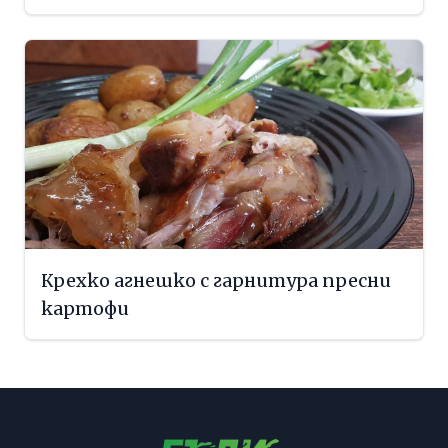
Крехко агнешко с гарнитура пресни
картофи