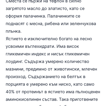
Сместа се пържи на тефлон в силно
загрятото масло до златисто, като се
оформя палачинка. Палачинките се
поднасят с месна, рибена или зеленчукова
плънка.
Ястието е изключително богато на лесно
усвоими въглехидрати. Има висок
гликемичен индекс
и нисък гликемичен
лоудинг. Съдържа умерено количество
мазнини
, предимно от животински, млечен
произход. Съдържанието на белтък в
порцията е умерено към ниско, като само
40% от протеинът в ястието има пълноценен
аминокиселинен състав. Така приготвените