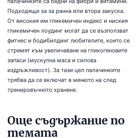
палачинките са бедни на фибри и витамини.
Подходящи за за ранна или втора закуска.
От високия им гликемичен индекс и ниския
гликемичен лоудинг могат да се възползват
фитнес и бодибилдинг любителите, които се
стремят към увеличаване на гликогеновите
запаси (мускулна маса и силова
издръжливост). За тази цел палачинките
трябва да се включат в менюто на след
тренировъчното хранене.
Още съдържание по
темата