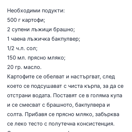
Необходими подукти:
500 г картофи;
2 супени лъжици брашно;
1 чаена лъжичка бакпулвер;
1/2 ч.л. сол;
150 мл. прясно мляко;
20 гр. масло.
Картофите се обелват и настъргват, след
което се подсушават с чиста кърпа, за да се
отстрани водата. Поставят се в голяма купа
и се смесват с брашното, бакпулвера и
солта. Прибавя се
прясно мляко
, забърква
се леко тесто с полутечна консистенция.