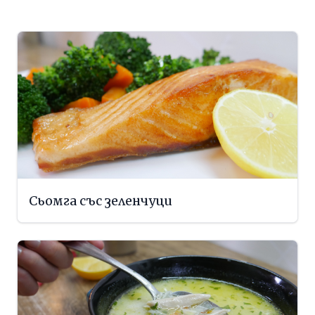
Сьомга със зеленчуци