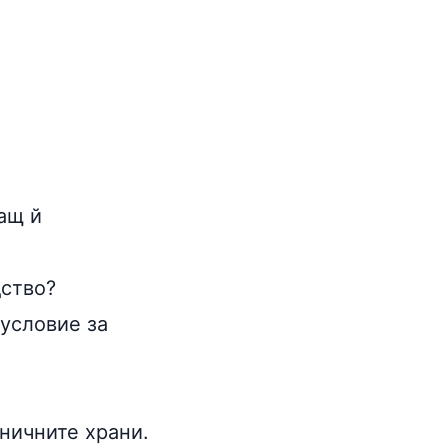
ащ й
дство?
условие за
аничните храни.