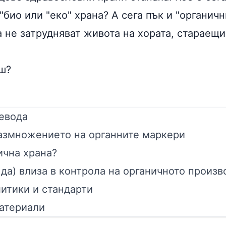
"био или "еко" храна? А сега пък и "органичн
а не затрудняват живота на хората, стараещи
ш?
евода
размножението на органните маркери
ична храна?
 да) влиза в контрола на органичното произв
итики и стандарти
атериали