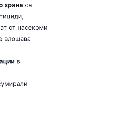
о храна
са
стициди,
ват от насекоми
не влошава
зации
в
нсумирали