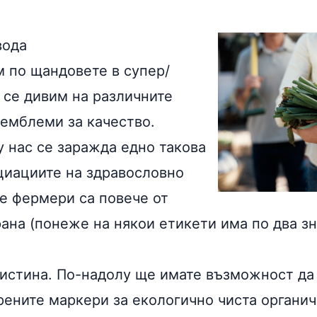
вода
м по щандовете в супер/
 се дивим на различните
 емблеми за качество.
у нас се заражда едно такова
оциациите на здравословно
 фермери са повече от
ана (понеже на някои етикети има по два зн
 истина. По-надолу ще имате възможност да
ените маркери за екологично чиста органи