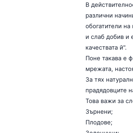
В действителн
различни начини
обогатители на 
и слаб добив и 
качествата й".
Поне такава е 
мрежата, настоя
За тях натуралн
прадядовците н
Това важи за сл
Зърнени;
Плодове;