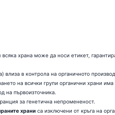
 всяка храна може да носи етикет, гарантир
а) влиза в контрола на органичното произво
ането на всички групи органични храни има 
од на първоизточника.
аранция за генетична непромененост.
раните храни
са изключени от кръга на орг