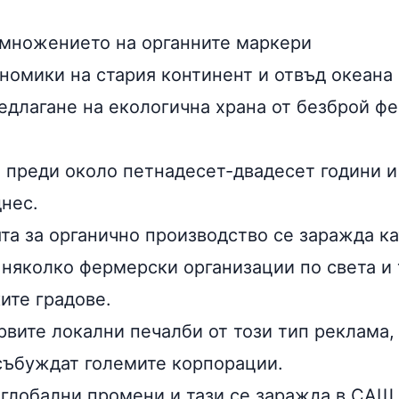
змножението на органните маркери
ономики на стария континент и отвъд океана
едлагане на екологична храна от безброй ф
о преди около петнадесет-двадесет години 
днес.
та за органично производство се заражда ка
няколко фермерски организации по света и 
ите градове.
рвите локални печалби от този тип реклама,
 събуждат големите корпорации.
 глобални промени и тази се заражда в САЩ,