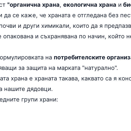
ост
"органична храна
,
екологична храна
и
би
 да се каже, че храната е отгледана без пе
почви и други химикали, които да я предпаз
е опакована и съхранявана по начин, който 
формулировката на
потребителските органи
ващи за защита на марката "натурално".
ата храна е храната такава, каквато са я ко
а нашите дядовци.
едните групи храни: