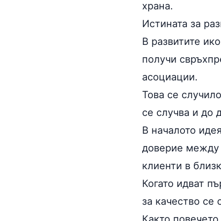
храна.
Истината за ра
В развитите ик
получи свръхпр
асоциации.
Това се случил
се случва и до 
В началото идея
доверие между 
клиенти в близк
Когато идват пъ
за качество се
Както повечето