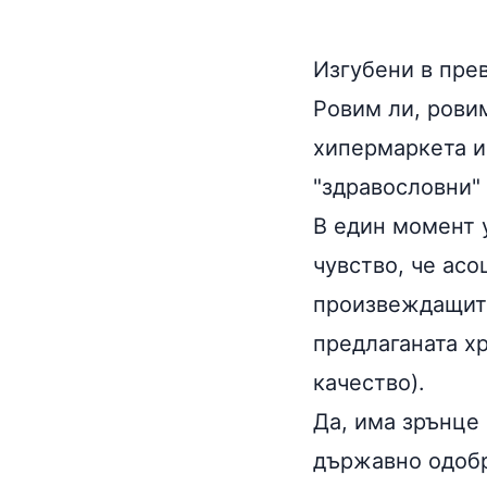
Изгубени в пре
Ровим ли, рови
хипермаркета и
"здравословни"
В един момент 
чувство, че ас
произвеждащите
предлаганата хр
качество).
Да, има зрънце
държавно одобр