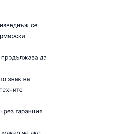
 изведнъж се
ермерски
и продължава да
то знак на
техните
 чрез гаранция
 макар че ако