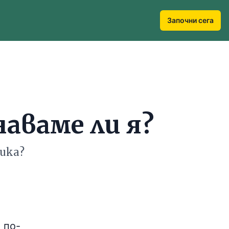
Започни сега
наваме ли я?
лика?
 по-