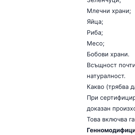
Зеленчуци;
Млечни храни;
Яйца;
Риба;
Месо;
Бобови храни.
Всъщност почти
натуралност.
Какво (трябва д
При сертифицир
доказан произх
Това включва г
Генномодифици