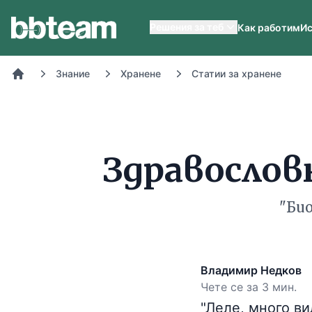
BB-Team
Решения за теб
Как работим
Ис
Знание
Хранене
Статии за хранене
Начало
Здравословн
"Био
Владимир Недков
Чете се за 3 мин.
"Леле, много ви