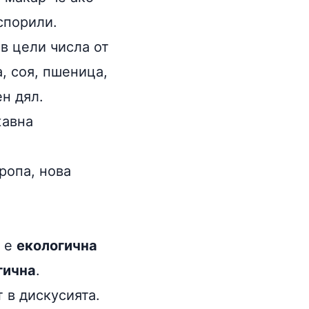
спорили.
в цели числа от
а
,
соя
, пшеница,
н дял.
жавна
ропа, нова
о е
екологична
гична
.
 в дискусията.