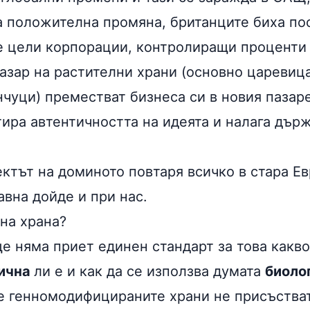
а положителна промяна, британците биха по
е цели корпорации, контролиращи проценти 
азар на растителни храни (основно
царевиц
чуци) преместват бизнеса си в новия пазаре
ира автентичността на идеята и налага дър
ктът на доминото повтаря всичко в стара Ев
авна дойде и при нас.
на храна?
ще няма приет единен стандарт за това какв
ична
ли е и как да се използва думата
биоло
че генномодифицираните храни не присъстват