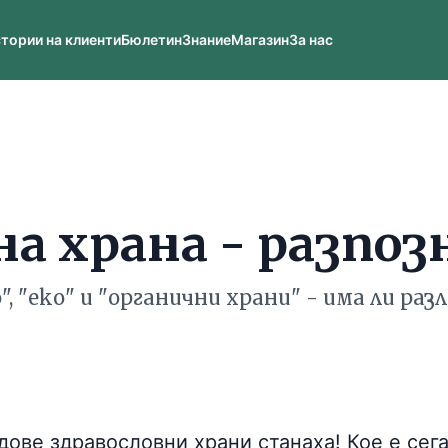
тории на клиенти
Бюлетин
Знание
Магазин
За нас
а храна - разпоз
", "еко" и "органични храни" - има ли раз
дове здравословни храни станаха! Кое е сега