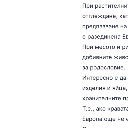
При растителнит
отглеждане, ка
предпазване на
е разединена Е
При месото и ри
добивните живо
за родословие.
Интересно е да 
изделия и
яйца
хранителните пр
Т.е., ако крава
Европа още не е