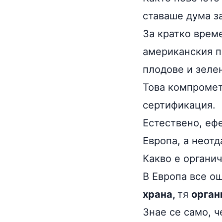
ставаше дума з
За кратко врем
американския п
плодове и зелен
Това компромет
сертификация.
Естествено, ефе
Европа, а неотд
Какво е органич
В Европа все о
храна,
тя
орган
Знае се само, 