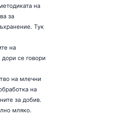
 методиката на
ва за
съхранение. Тук
ите на
 дори се говори
ство на млечни
 обработка на
ните за добив.
ално мляко.