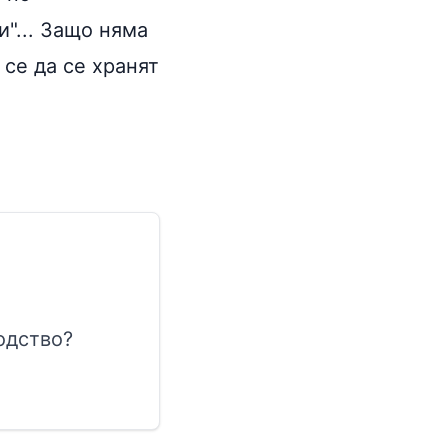
и"... Защо няма
 се да се хранят
одство?