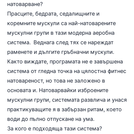
натоварване?
Прасците, бедрата, седалищните и
коремните мускули са най-натоварените
мускулни групи в тази модерна аеробна
система.
Веднага след тях се нареждат
раменете и дългите гръбначни мускули.
Както виждате, програмата не е завършена
система от гледна точка на цялостна фитнес
натовареност, но това не заложено в
основата и. Натоварвайки изброените
мускулни групи, системата развлича и унася
практикуващите я в забързан ритам, което
води до пълно отпускане на ума.
За кого е подходяща тази система?