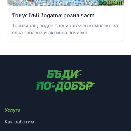
Тонус във водата: долна част
Тонизиращ воден тренировъчен комплекс за
една забавна и активна почивка
Услуги
Как работим