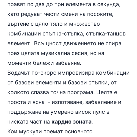
правят по два до три елемента в секунда,
като редуват чести смени на посоките,
въртене с цяло тяло и множество
комбинации стъпка-стъпка, стъпка-танцов
елемент. Всъщност движението не спира
през цялата музикална сесия, но на
моменти бележи забавяне.
Водачът по-скоро импровизира комбинации
от базови елементи и базови стъпки, от
колкото спазва точна програма. Целта е
проста и ясна - изпотяване, забавление и
поддържане на умерено висок пулс в
ниската част на
кардио зоната
.
Кои мускули поемат основното