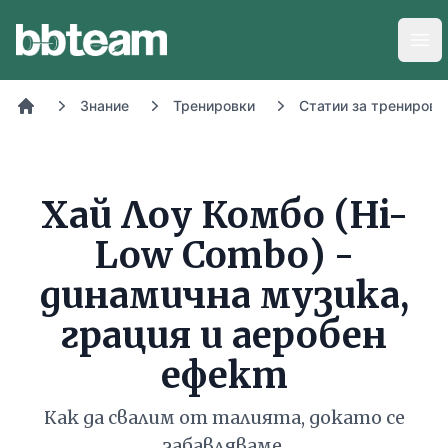
BB-Team
Отв
Знание
Тренировки
Статии за тренировк
Начало
Хай Лоу Комбо (Hi-
Low Combo) -
динамична музика,
грация и аеробен
ефект
Как да свалим от талията, докато се
забавляваме.