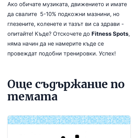
Ако обичате музиката, движението и имате
да свалите 5-10% подкожни мазнини, но
глезените, коленете и тазът ви са здрави -
опитайте! Къде? Отскочете до
Fitness Spots
,
няма начин да не намерите къде се
провеждат подобни тренировки. Успех!
Още съдържание по
темата