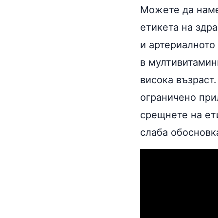
Можете да наме
етикета на здр
и артериалното
в мултивитамин
висока възраст
ограничено при
срещнете на ет
слаба обосновк