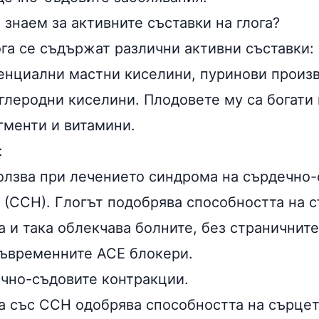
 знаем за активните съставки на глога?
ога се съдържат различни активни съставки:
енциални мастни киселини
, пуринови произ
глеродни киселини. Плодовете му са богати 
игменти и витамини.
:
олзва при лечението синдрома на сърдечно-
 (ССН). Глогът подобрява способността на 
 и така облекчава болните, без страничните
съвременните ACE блокери.
чно-съдовите контракции.
а със ССН одобрява способността на сърцет