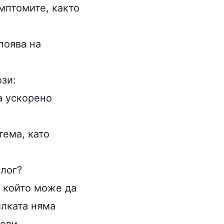
имптомите, както
поява на
зи:
а ускорено
ема, като
Глог?
, който може да
илката няма