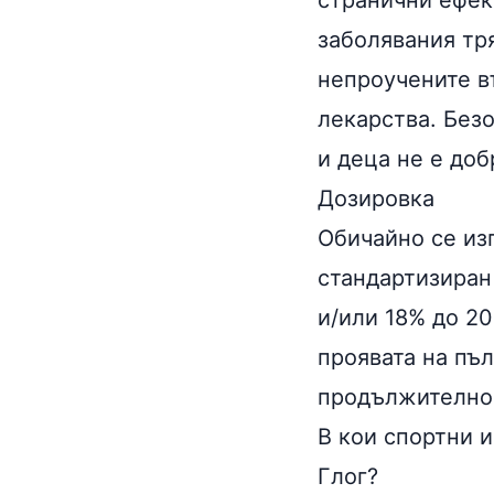
странични ефек
заболявания тр
непроучените в
лекарства. Без
и деца не е доб
Дозировка
Обичайно се изп
стандартизиран
и/или 18% до 2
проявата на пъ
продължително
В кои спортни 
Глог?