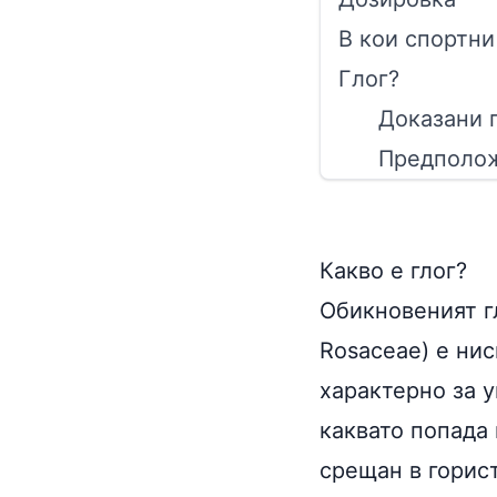
В кои спортн
Глог?
Доказани 
Предполож
Какво е
глог
?
Обикновеният гл
Rosaceae) e ни
характерно за 
каквато попада 
срещан в горист