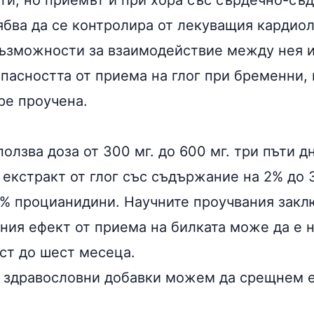
ти, но приемът й при хора със сърдечно-съ
ябва да се контролира от лекуващия кардиол
ъзможности за взаимодействие между нея 
опасността от приема на глог при бременни
ре проучена.
олзва доза от 300 мг. до 600 мг. три пъти д
 екстракт от глог със съдържание на 2% до
0% процианидини. Научните проучвания заклю
лния ефект от приема на билката може да е 
ст до шест месеца.
и здравословни добавки можем да срещнем е