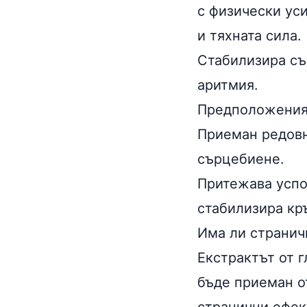
с физически уси
и тяхната сила.
Стабилизира съ
аритмия.
Предположения,
Приеман редовн
сърцебиене.
Притежава успо
стабилизира
кр
Има ли странич
Екстрактът от г
бъде приеман о