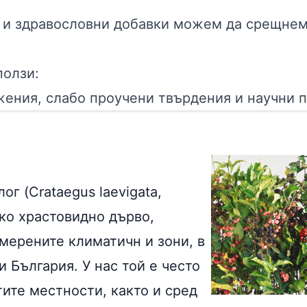
и и здравословни добавки можем да срещнем
ползи:
ения, слабо проучени твърдения и научни п
ог (Crataegus laevigata,
ско храстовидно дърво,
умерените климатичн и зони, в
и България. У нас той е често
ите местности, както и сред