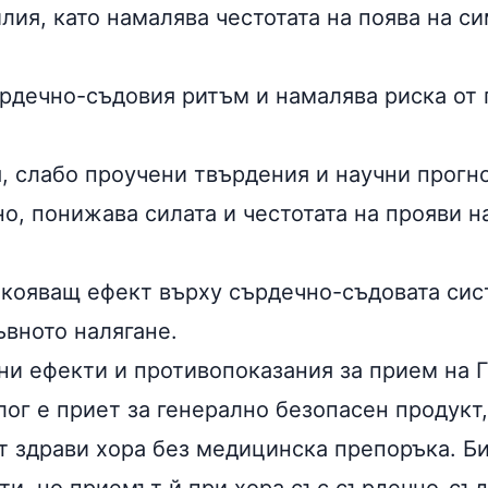
лия, като намалява честотата на поява на с
рдечно-съдовия ритъм и намалява риска от 
 слабо проучени твърдения и научни прогно
о, понижава силата и честотата на прояви н
кояващ ефект върху сърдечно-съдовата сист
ъвното налягане
.
ни ефекти и противопоказания за прием на 
лог е приет за генерално безопасен продукт
т здрави хора без медицинска препоръка. Б