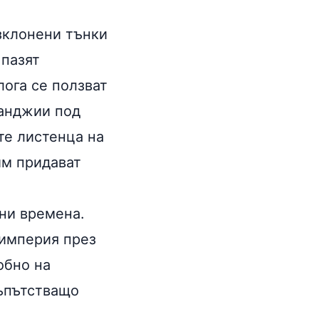
азклонени тънки
 пазят
лога се ползват
канджии под
те листенца на
им придават
вни времена.
 империя през
обно на
съпътстващо