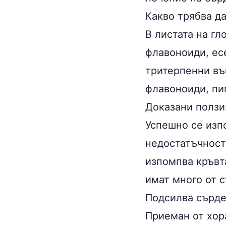
Какво трябва да
В листата на гл
флавоноиди,
ес
тритерпенни въ
флавоноиди
, п
Доказани ползи
Успешно се изп
недостатъчност
изпомпва кръвта
имат много от 
Подсилва сърде
Приеман от хор