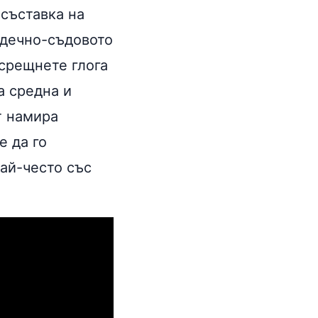
 съставка на
рдечно-съдовото
срещнете глога
а средна и
т намира
 да го
най-често със