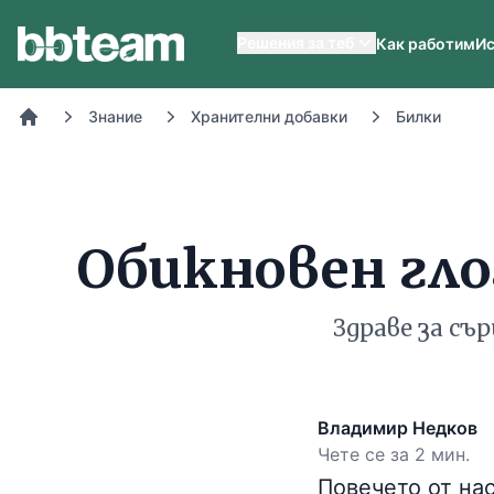
BB-Team
Решения за теб
Как работим
Ис
Знание
Хранителни добавки
Билки
Начало
Обикновен глог
Здраве за съ
Владимир Недков
Чете се за 2 мин.
Повечето от нас