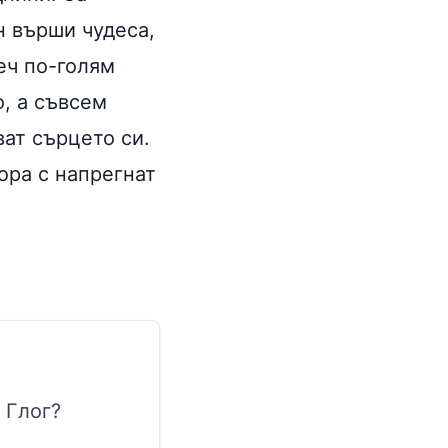
н върши чудеса,
еч по-голям
о, а съвсем
ват сърцето си.
ора с напрегнат
 Глог?