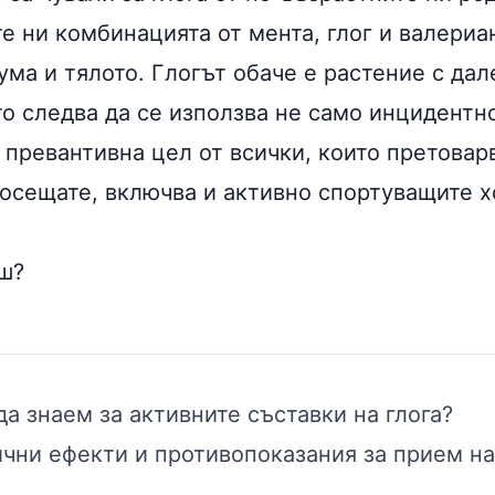
е ни комбинацията от мента, глог и валериа
ума и тялото. Глогът обаче е растение с дал
то следва да се използва не само инцидентн
 превантивна цел от всички, които претовар
досещате, включва и активно спортуващите х
ш?
да знаем за активните съставки на глога?
чни ефекти и противопоказания за прием на