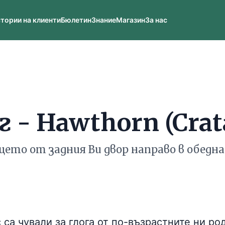
тории на клиенти
Бюлетин
Знание
Магазин
За нас
 - Hawthorn (Crata
рцето от задния Ви двор направо в обедн
 са чували за глога от по-възрастните ни ро