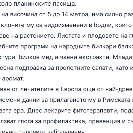
коло планинските пасища.
 на височина от 5 до 14 метра, има силно р
 клоните му са видоизменени в бодли, които
ве на растението. Листата и плодовете на г
чебните програми на народните билкари бал
ктури,
билков
мед
и
чаени екстракти
. Млади
десна
подправка
за пролетните салати, като 
 аромат.
зван от лечителите в Европа още от най-дре
исмени данни за прилагането му в Римската
вата ера. Днес лекарите фитотерапевти, под
олзват глога за профилактика, превенция и 
дечно-съдовите заболявания.