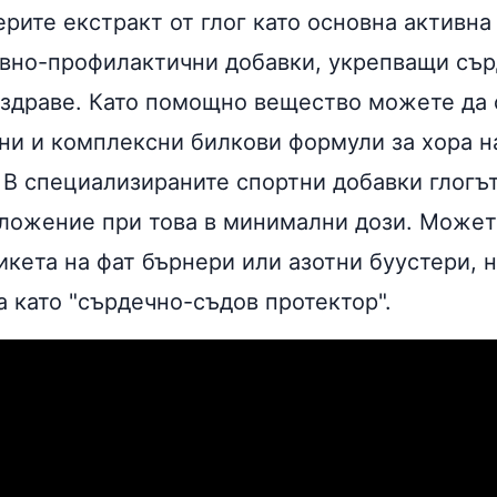
рите екстракт от глог като основна активна
авно-профилактични добавки, укрепващи съ
 здраве. Като помощно вещество можете да 
ни и комплексни билкови формули за хора н
. В специализираните спортни добавки глогъ
ложение при това в минимални дози. Можете
икета на
фат бърнери
или
азотни буустери
, 
а като "сърдечно-съдов протектор".