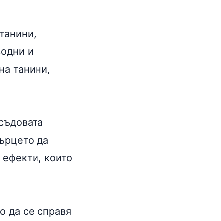
 танини,
водни и
на танини,
съдовата
сърцето да
 ефекти, които
о да се справя