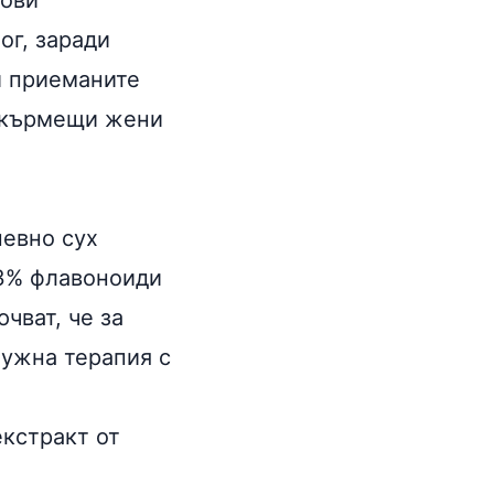
дови
ог, заради
и приеманите
, кърмещи жени
невно сух
 3% флавоноиди
чват, че за
нужна терапия с
кстракт от