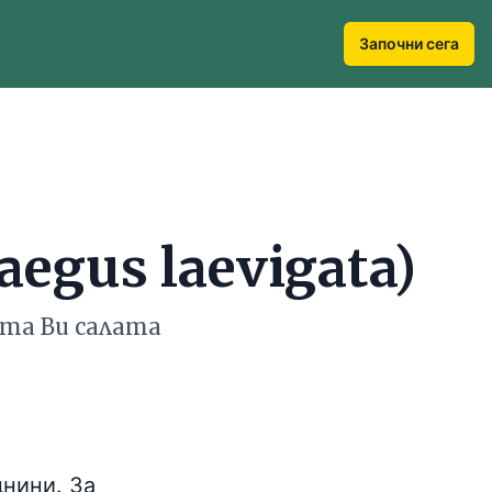
Започни сега
egus laevigata)
ата Ви салата
днини. За