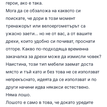
герои, ако е така.
Мога да се обзаложа на каквото си
поискате, че дори в този момент
тренажорът или велоергометърът са
ужасно заети... но не от вас, а от вашите
дрехи, които удобно си почиват, проснати
отгоре. Какво по-подходяща временна
закачалка за дрехи може да измисли човек?
Наистина, този тип мебели заемат доста
място и тъй като и без това не се използват
непрекъснато, идеята да се използват и по
други начини идва някакси естествено.
Няма лошо.
Лошото е само в това, че докато уредите