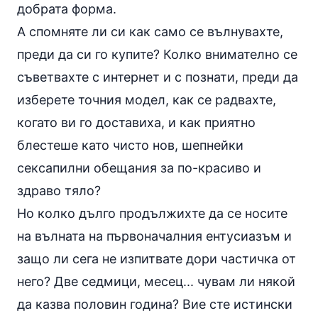
добрата форма.
А спомняте ли си как само се вълнувахте,
преди да си го купите? Колко внимателно се
съветвахте с интернет и с познати, преди да
изберете точния модел, как се радвахте,
когато ви го доставиха, и как приятно
блестеше като чисто нов, шепнейки
сексапилни обещания за по-красиво и
здраво тяло?
Но колко дълго продължихте да се носите
на вълната на първоначалния ентусиазъм и
защо ли сега не изпитвате дори частичка от
него? Две седмици, месец... чувам ли някой
да казва половин година? Вие сте истински