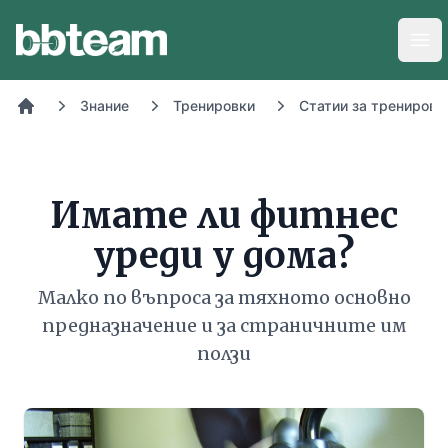
BB-Team
Отв
Знание
Тренировки
Статии за тренировк
Начало
Имате ли фитнес
уреди у дома?
Малко по въпроса за тяхното основно
предназначение и за страничните им
ползи