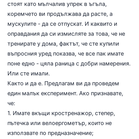
стоят като мълчалив упрек в ъгъла,
коремчето ви продължава да расте, а
мускулите - да се отпускат. И каквито и
оправдания да си измисляте за това, че не
тренирате у дома, фактът, че сте купили
въпросния уред показва, че все пак имате
поне едно - цяла раница с добри намерения.
Или сте имали.
Както и да е. Предлагам ви да проведем
един малък експеримент. Ако признавате,
че:
1. Имате вкъщи
кростренажор
,
степер
,
пътечка или
велоергометър
, които не
използвате по предназначение;