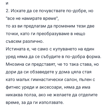
и
2. Искате да се почувствате по-добре, но
"все не намирате време",
то аз ви предлагам да променим тези две
точки, като ги преобразуваме в нещо
съвсем различно.
Истината е, че само с купуването на един
уред няма да се събудите в по-добра форма.
Мнозина си представят, че то така става, но
дори да си обзаведете у дома цяла стая
като малък гимнастически салон, пълен с
фитнес уреди и
аксесоари
, няма да има
никаква полза, ако не желаете да отделите
време, за да ги използвате.