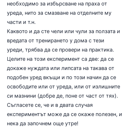
необходимо за избърсване на праха от
уреда, нито за смазване на отделните му
части и т.н.
Каквото и да сте чели или чули за ползата и
вредата от тренирането у дома с тези
уреди, трябва да се провери на практика.
Целите на този експеримент са две: да се
докаже нуждата или липсата на такава от
подобен уред вкъщи и по този начин да се
освободите или от уреда, или от излишните
си мазнини (добре де, поне от част от тях).
Съгласете се, че и в двата случая
експериментът може да се окаже полезен, и
нека да започнем още утре!