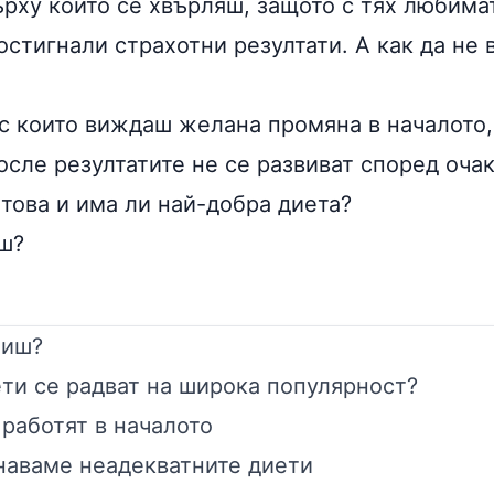
ърху които се хвърляш, защото с тях любима
остигнали страхотни резултати. А как да не 
 с които виждаш желана промяна в началото, 
 После резултатите не се развиват според оча
това и има ли най-добра диета?
ш?
чиш?
ти се радват на широка популярност?
работят в началото
наваме неадекватните диети