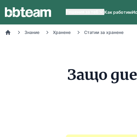
BB-Team
Решения за теб
Как работим
Ис
Знание
Хранене
Статии за хранене
Начало
Защо ди