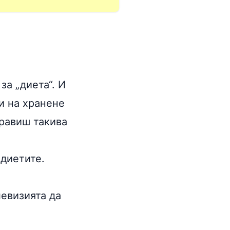
за „диета“. И
и на хранене
правиш такива
 диетите.
левизията да