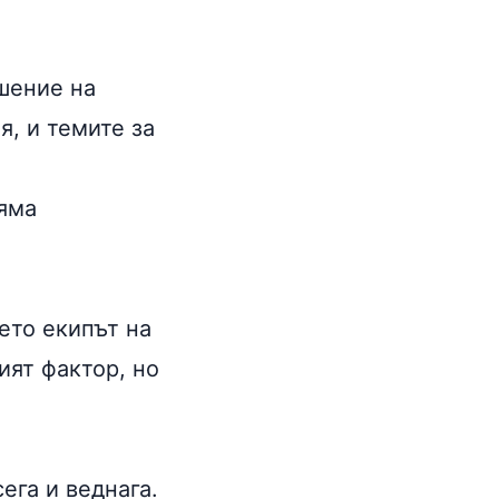
шение на
, и темите за
ляма
ето екипът на
ият фактор, но
ега и веднага.