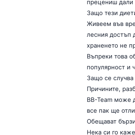
прецениш дали 
Защо тези диет
Живеем във вре
лесния достъп 
храненето не п
Въпреки това о
популярност и ч
Защо се случва
Причините, разб
BB-Team може д
все пак ще отл
Обещават бързи
Нека си го каже