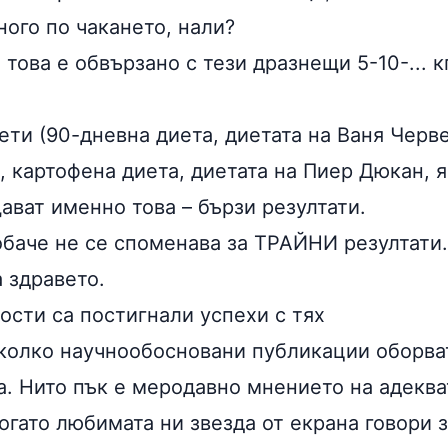
ного по чакането, нали?
 това е обвързано с тези дразнещи 5-10-... к
ети (90-дневна диета, диетата на Ваня Черв
, картофена диета, диетата на Пиер Дюкан, 
ещават именно това – бързи резултати.
обаче не се споменава за ТРАЙНИ резултати.
а здравето.
ости са постигнали успехи с тях
колко научнообосновани публикации оборва
а. Нито пък е меродавно мнението на адеква
когато любимата ни звезда от екрана говори з