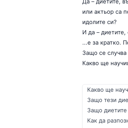
Да – диетите, в
или актьор са п
идолите си?
И да – диетите,
...е за кратко.
Защо се случва 
Какво ще научи
Какво ще нау
Защо тези дие
Защо диетите 
Как да разпоз