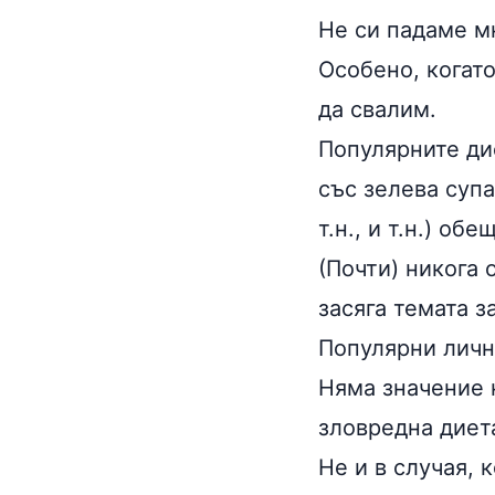
Не си падаме м
Особено, когато
да свалим.
Популярните ди
със зелева супа
т.н., и т.н.) об
(Почти) никога 
засяга темата з
Популярни личн
Няма значение 
зловредна диет
Не и в случая, 