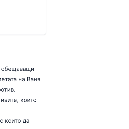
, обещаващи
иетата на Ваня
ротив.
ивите, които
с които да