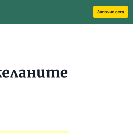
Започни сега
желаните