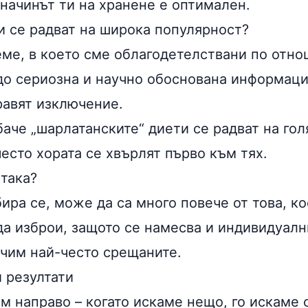
начинът ти на хранене е оптимален.
и се радват на широка популярност?
ме, в което сме облагодетелствани по отно
до сериозна и научно обоснована информация
равят изключение.
баче „шарлатанските“ диети се радват на го
есто хората се хвърлят първо към тях.
 така?
ира се, може да са много повече от това, ко
а изброи, защото се намесва и индивидуалн
ичим най-често срещаните.
 резултати
м направо – когато искаме нещо, го искаме с