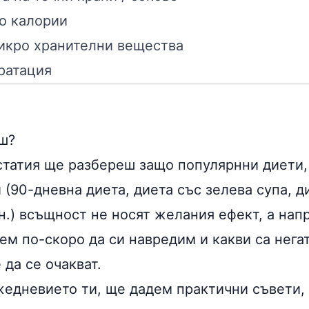
о калории
икро хранителни вещества
ратация
ш?
статия ще разбереш защо популярнни
диети
 (90-дневна диета, диета със зелева
супа
, д
н.) всъщност не носят желания ефект, а нап
м по-скоро да си навредим и какви са негат
да се очакват.
жедневието ти, ще дадем практични съвети, 