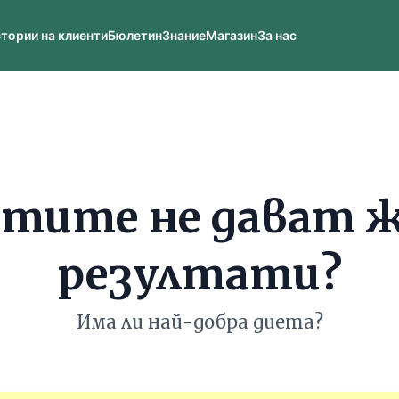
тории на клиенти
Бюлетин
Знание
Магазин
За нас
етите не дават 
резултати?
Има ли най-добра диета?