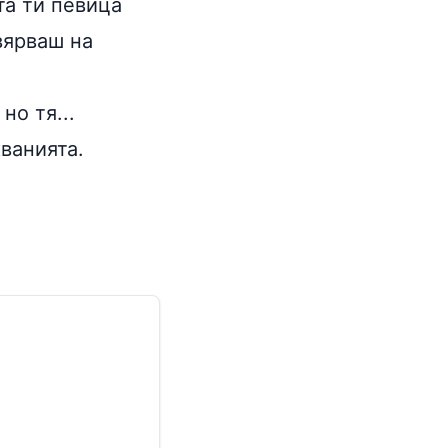
та ти певица
вярваш на
но тя...
кванията.