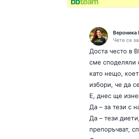
Вероника 
Чете се за
Доста често в B
сме споделяли 
като нещо, коет
избори, че да с
Е, днес ще изне
Да – за тези с н
Да – тези диети
препоръчват, сп