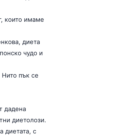
г, които имаме
енкова, диета
японско чудо и
 Нито пък се
т дадена
тни диетолози.
а диетата, с