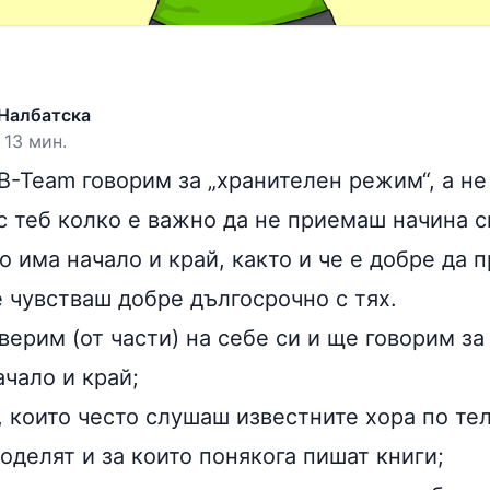
Налбатска
 13 мин.
B-Team говорим за „хранителен режим“, а не 
с теб колко е важно да не приемаш начина с
о има начало и край, както и че е добре да 
е чувстваш добре дългосрочно с тях.
верим (от части) на себе си и ще говорим за
ачало и край;
, които често слушаш известните хора по те
оделят и за които понякога пишат книги;