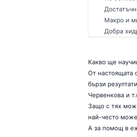
Достатъчн
Макро и м
Добра хид
Какво ще научи
Oт настоящата 
бързи резултати
Червенкова и т.
Защо с тях може
най-често може 
А за помощ в е