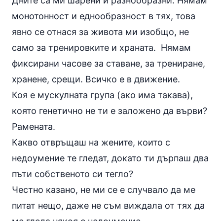
Дните са ми шарени и разнообразни. Нямам
монотонност и еднообразност в тях, това
явно се отнася за живота ми изобщо, не
само за тренировките и храната. Нямам
фиксирани часове за ставане, за трениране,
хранене, срещи. Всичко е в движение.
Коя е мускулната група (ако има такава),
която генетично не ти е заложено да върви?
Рамената.
Какво отвръщаш на жените, които с
недоумение те гледат, докато ти дърпаш два
пъти собственото си тегло?
Честно казано, не ми се е случвало да ме
питат нещо, даже не съм виждала от тях да