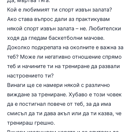
Да,
мъртва тяга
.
Кой е любимият ти спорт извън залата?
Ако става въпрос дали аз практикувам
някой спорт извън залата – не. Любителски
ходя да гледам баскетболни мачове.
Доколко подкрепата на околните е важна за
теб? Може ли негативно отношение спрямо
теб и начините ти на трениране да развали
настроението ти?
Винаги ще се намери някой с различно
виждане за трениране. Хубаво е този човек
да е постигнал повече от теб, за да има
смисъл да ти дава акъл или да ти казва, че
тренираш грешно.