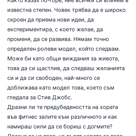
Както казах по-горе, ние всички си влияем в
известна степен. Човек трябва да е широко
скроен да приема нови идеи, да
експериментира, с което желае, да
променя, да се развива. Нямам точно
определен ролеви модел, който следвам.
Може би като общи виждания за живота,
това да си щастлив, да следваш желанията
си и да си свободен, най-много се
доближава като модел това, което съм
гледала за Стив Джобс.
Дразни ли те предубедеността на хората
във фитнес залите към различното и как
намираш сили да се бориш с догмите?