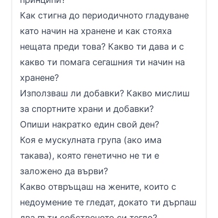
Как стигна до периодичното гладуване
като начин на хранене и как стояха
нещата преди това? Какво ти дава и с
какво ти помага сегашния ти начин на
хранене?
Използваш ли добавки? Какво мислиш
за спортните храни и добавки?
Опиши накратко един свой ден?
Коя е мускулната група (ако има
такава), която генетично не ти е
заложено да върви?
Какво отвръщаш на жените, които с
недоумение те гледат, докато ти дърпаш
два пъти собственото си тегло?