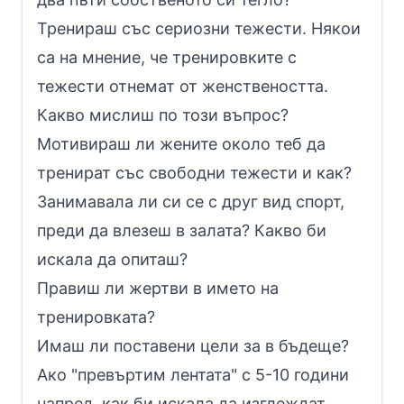
Тренираш със сериозни тежести. Някои
са на мнение, че тренировките с
тежести отнемат от женствеността.
Какво мислиш по този въпрос?
Мотивираш ли жените около теб да
тренират със свободни тежести и как?
Занимавала ли си се с друг вид спорт,
преди да влезеш в залата? Какво би
искала да опиташ?
Правиш ли жертви в името на
тренировката?
Имаш ли поставени цели за в бъдеще?
Ако "превъртим лентата" с 5-10 години
напред, как би искала да изглеждат