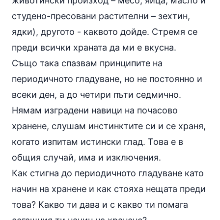
животински произход – месо,
яйца
, масло и
студено-пресовани растителни –
зехтин
,
ядки), другото - каквото дойде. Стремя се
преди всички храната да ми е вкусна.
Също така спазвам принципите на
периодичното гладуване, но не постоянно и
всеки ден, а до четири пъти седмично.
Нямам изградени навици на почасово
хранене, слушам инстинктите си и се храня,
когато изпитам истински глад. Това е в
общия случай, има и изключения.
Как стигна до периодичното гладуване като
начин на хранене и как стояха нещата преди
това? Какво ти дава и с какво ти помага