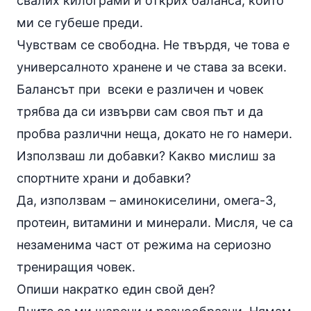
свалих килограми и открих баланса, който
ми се губеше преди.
Чувствам се свободна. Не твърдя, че това е
универсалното хранене и че става за всеки.
Балансът при всеки е различен и човек
трябва да си извърви сам своя път и да
пробва различни неща, докато не го намери.
Използваш ли добавки? Какво мислиш за
спортните храни и добавки?
Да, използвам –
аминокиселини
, омега-3,
протеин, витамини и минерали. Мисля, че са
незаменима част от режима на сериозно
трениращия човек.
Опиши накратко един свой ден?