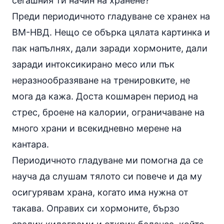
сегашния ти начин на хранене?
Преди периодичното гладуване се хранех на
ВМ-НВД. Нещо се обърка цялата картинка и
пак напълнях, дали заради хормоните, дали
заради интоксикирано месо или пък
неразнообразяване на тренировките, не
мога да кажа. Доста кошмарен период на
стрес,
броене на калории
, ограничаване на
много храни и всекидневно мерене на
кантара.
Периодичното гладуване ми помогна да се
науча да слушам тялото си повече и да му
осигурявам храна, когато има нужна от
такава. Оправих си хормоните, бързо