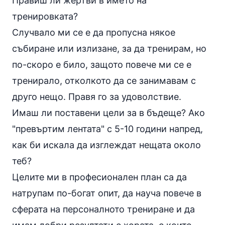
Правиш ли жертви в името на
тренировката?
Случвало ми се е да пропусна някое
събиране или излизане, за да тренирам, но
по-скоро е било, защото повече ми се е
тренирало, отколкото да се занимавам с
друго нещо. Правя го за удоволствие.
Имаш ли поставени цели за в бъдеще? Ако
"превъртим лентата" с 5-10 години напред,
как би искала да изглеждат нещата около
теб?
Целите ми в професионален план са да
натрупам по-богат опит, да науча повече в
сферата на персоналното трениране и да