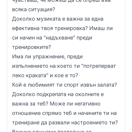
всяка ситуация?
Доколко музиката е важна за една
ефективна твоя тренировка? Имаш ли
си начин на "надъхване" преди
тренировките?
Има ли упражнение, преди
изпълнението на което ти "потреперват
леко краката" и кое е то?
Кой е любимият ти спорт извън залата?
Доколко подкрепата на околните е
важна за теб? Може ли негативно
отношение спрямо теб и начините ти на
трениране да развали настроението ти?
Всички слушаме постоянно за