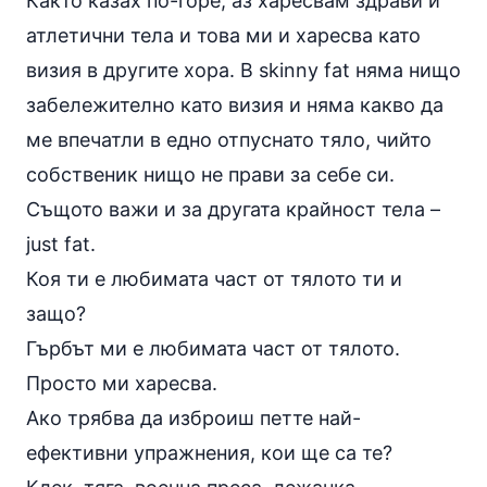
Както казах по-горе, аз харесвам здрави и
атлетични тела и това ми и харесва като
визия в другите хора. В skinny fat няма нищо
забележително като визия и няма какво да
ме впечатли в едно отпуснато тяло, чийто
собственик нищо не прави за себе си.
Същото важи и за другата крайност тела –
just fat.
Коя ти е любимата част от тялото ти и
защо?
Гърбът ми е любимата част от тялото.
Просто ми харесва.
Ако трябва да изброиш петте най-
ефективни упражнения, кои ще са те?