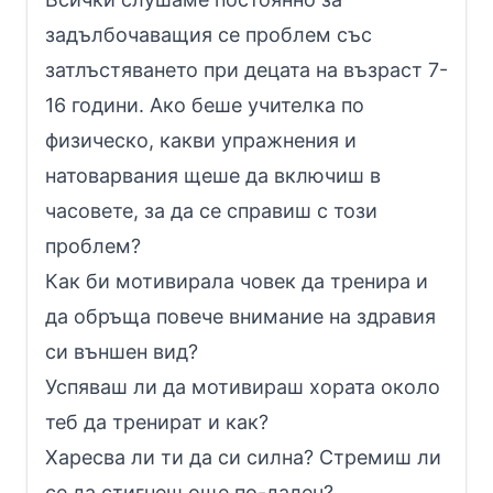
задълбочаващия се проблем със
затлъстяването при децата на възраст 7-
16 години. Ако беше учителка по
физическо, какви упражнения и
натоварвания щеше да включиш в
часовете, за да се справиш с този
проблем?
Как би мотивирала човек да тренира и
да обръща повече внимание на здравия
си външен вид?
Успяваш ли да мотивираш хората около
теб да тренират и как?
Харесва ли ти да си силна? Стремиш ли
се да стигнеш още по-далеч?