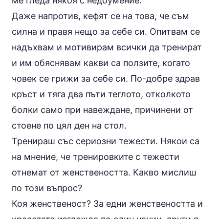
ме гледа някоя с недоумение.
Даже напротив, кефят се на това, че съм
силна и правя нещо за себе си. Опитвам се
надъхвам и мотивирам всички да тренират
и им обяснявам какви са ползите, когато
човек се грижи за себе си. По-добре здрав
кръст и тяга два пъти теглото, отколкото
болки само при навеждане, причинени от
стоене по цял ден на стол.
Тренираш със сериозни тежести. Някои са
на мнение, че тренировките с тежести
отнемат от женствеността. Какво мислиш
по този въпрос?
Коя женственост? За едни женствеността и