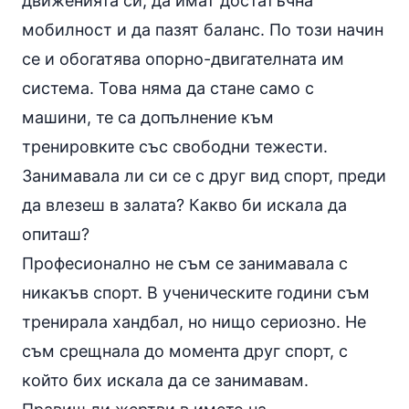
движенията си, да имат достатъчна
мобилност и да пазят баланс. По този начин
се и обогатява опорно-двигателната им
система. Това няма да стане само с
машини, те са допълнение към
тренировките със свободни тежести.
Занимавала ли си се с друг вид спорт, преди
да влезеш в залата? Какво би искала да
опиташ?
Професионално не съм се занимавала с
никакъв спорт. В ученическите години съм
тренирала хандбал, но нищо сериозно. Не
съм срещнала до момента друг спорт, с
който бих искала да се занимавам.