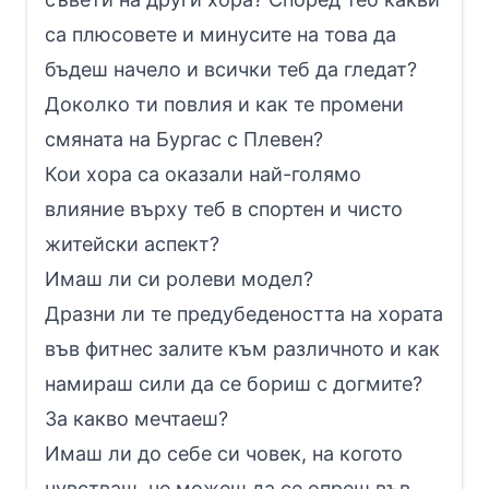
са плюсовете и минусите на това да
бъдеш начело и всички теб да гледат?
Доколко ти повлия и как те промени
смяната на Бургас с Плевен?
Кои хора са оказали най-голямо
влияние върху теб в спортен и чисто
житейски аспект?
Имаш ли си ролеви модел?
Дразни ли те предубедеността на хората
във фитнес залите към различното и как
намираш сили да се бориш с догмите?
За какво мечтаеш?
Имаш ли до себе си човек, на когото
чувстваш, че можеш да се опреш във