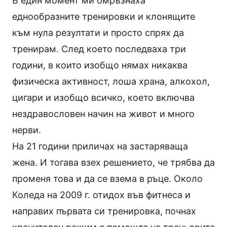
В един момент ми омръзнаха
еднообразните тренировки и клонящите
към нула резултати и просто спрях да
тренирам. След което последваха три
години, в които изобщо нямах никаква
физическа активност, лоша храна,
алкохол
,
цигари и изобщо всичко, което включва
нездравословен начин на живот и много
нерви.
На 21 години приличах на застаряваща
жена. И тогава взех решението, че трябва да
променя това и да се взема в ръце. Около
Коледа на 2009 г. отидох във фитнеса и
направих първата си тренировка, почнах