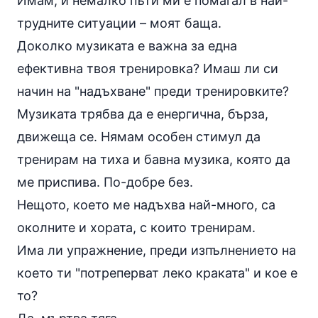
Имам, и немалко пъти ми е помагал в най-
трудните ситуации – моят баща.
Доколко музиката е важна за една
ефективна твоя тренировка? Имаш ли си
начин на "надъхване" преди тренировките?
Музиката трябва да е енергична, бърза,
движеща се. Нямам особен стимул да
тренирам на тиха и бавна музика, която да
ме приспива. По-добре без.
Нещото, което ме надъхва най-много, са
околните и хората, с които тренирам.
Има ли упражнение, преди изпълнението на
което ти "потреперват леко краката" и кое е
то?