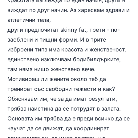
красотата изглежда по един начин, други я
виждат по друг начин. Аз харесвам здрави и
атлетични тела,
други предпочитат skinny fat, трети - по-
заоблени и пищни форми. И в трите
изброени типа има красота и женственост,
единствено изключвам бодибилдърките,
там няма нищо женствено вече.
Мотивираш ли жените около теб да
тренират със свободни тежести и как?
Обяснявам им, че за да имат резултати,
трябва наистина да се потрудят в залата.
Основата им трябва да е преди всичко да се
научат да се движат, да координират