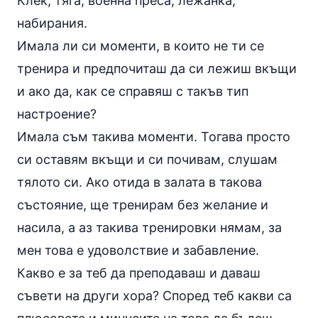
Клек, тяга, военна преса, лежанка,
набирания
.
Имала ли си моменти, в които не ти се
тренира и предпочиташ да си лежиш вкъщи
и ако да, как се справяш с такъв тип
настроение?
Имала съм такива моменти. Тогава просто
си оставям вкъщи и си почивам, слушам
тялото си. Ако отида в залата в такова
състояние, ще тренирам без желание и
насила, а аз такива тренировки нямам, за
мен това е удоволствие и забавление.
Какво е за теб да преподаваш и даваш
съвети на други хора? Според теб какви са