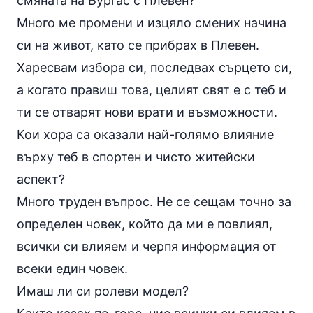
смяната на Бургас с Плевен?
Много ме промени и изцяло смених начина
си на живот, като се прибрах в Плевен.
Харесвам избора си, последвах сърцето си,
а когато правиш това, целият свят е с теб и
ти се отварят нови врати и възможности.
Кои хора са оказали най-голямо влияние
върху теб в спортен и чисто житейски
аспект?
Много труден въпрос. Не се сещам точно за
определен човек, който да ми е повлиял,
всички си влияем и черпя информация от
всеки един човек.
Имаш ли си ролеви модел?