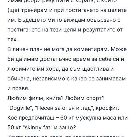
имам добри резултати с хората, с които
(ще) тренирам и при постигането на целите
им. Бъдещето ми го виждам обвързано с
постигането на тези цели и резултатите от
тях.
В личен план не мога да коментирам. Може
би да имам достатъчно време за себе си и
любимите ми хора, да съм щастлива и
обичана, независимо с какво се занимавам
и правя.
Любим филм, книга? Любим спорт?
"Dogville", "Песен за огън и лед",
кросфит
.
Кое предпочиташ – 60 кг мускулна маса или
50 кг "skinny fat" и защо?