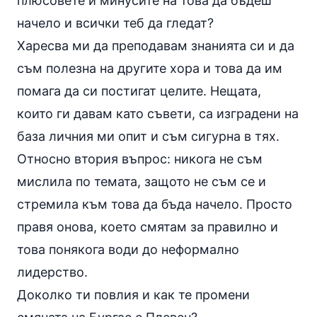
плюсовете и минусите на това да бъдеш
начело и всички теб да гледат?
Харесва ми да преподавам знанията си и да
съм полезна на другите хора и това да им
помага да си постигат целите. Нещата,
които ги давам като съвети, са изградени на
база личния ми опит и съм сигурна в тях.
Относно втория въпрос: никога не съм
мислила по темата, защото не съм се и
стремила към това да бъда начело. Просто
правя онова, което смятам за правилно и
това понякога води до неформално
лидерство.
Доколко ти повлия и как те промени