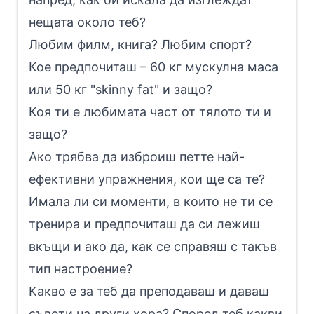
нещата около теб?
Любим филм, книга? Любим спорт?
Кое предпочиташ – 60 кг мускулна маса
или 50 кг "skinny fat" и защо?
Коя ти е любимата част от тялото ти и
защо?
Ако трябва да изброиш петте най-
ефективни упражнения, кои ще са те?
Имала ли си моменти, в които не ти се
тренира и предпочиташ да си лежиш
вкъщи и ако да, как се справяш с такъв
тип настроение?
Какво е за теб да преподаваш и даваш
съвети на други хора? Според теб какви