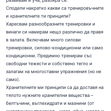
развивам и уча, разбира се.
Сподели накратко какви са тренировъчните
и хранителните ти принципи?
Харесвам разнообразните тренировки и
винаги си намирам нещо различно да правя
в залата. Включвам много силови
тренировки, силово-кондиционни или само
кондиционни. Предимно тренирам със
свободни тежести и собствено тегло и
залагам на многоставни
упражнения
(но не
само).
Хранителните ми принципи са да доставя на
тялото нужните хранителни вещества –
белтъчини, въглехидрати и мазнини (от