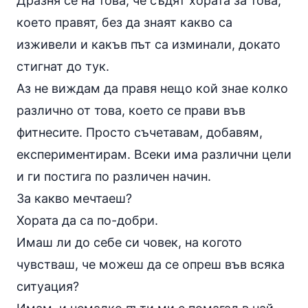
Дразня се на това, че съдят хората за това,
което правят, без да знаят какво са
изживели и какъв път са изминали, докато
стигнат до тук.
Аз не виждам да правя нещо кой знае колко
различно от това, което се прави във
фитнесите. Просто съчетавам, добавям,
експериментирам. Всеки има различни цели
и ги постига по различен начин.
За какво мечтаеш?
Хората да са по-добри.
Имаш ли до себе си човек, на когото
чувстваш, че можеш да се опреш във всяка
ситуация?